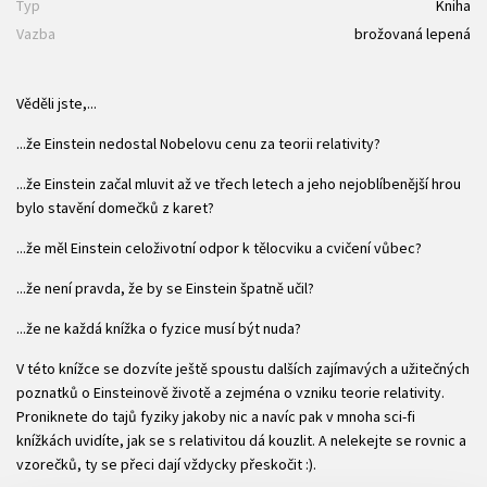
Typ
Kniha
Vazba
brožovaná lepená
Věděli jste,...
...že Einstein nedostal Nobelovu cenu za teorii relativity?
...že Einstein začal mluvit až ve třech letech a jeho nejoblíbenější hrou
bylo stavění domečků z karet?
...že měl Einstein celoživotní odpor k tělocviku a cvičení vůbec?
...že není pravda, že by se Einstein špatně učil?
...že ne každá knížka o fyzice musí být nuda?
V této knížce se dozvíte ještě spoustu dalších zajímavých a užitečných
poznatků o Einsteinově životě a zejména o vzniku teorie relativity.
Proniknete do tajů fyziky jakoby nic a navíc pak v mnoha sci-fi
knížkách uvidíte, jak se s relativitou dá kouzlit. A nelekejte se rovnic a
vzorečků, ty se přeci dají vždycky přeskočit :).