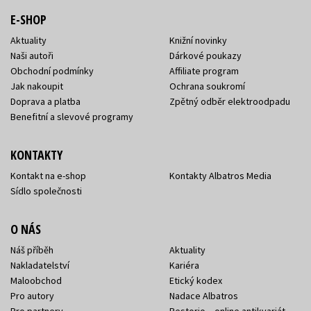
E-SHOP
Aktuality
Knižní novinky
Naši autoři
Dárkové poukazy
Obchodní podmínky
Affiliate program
Jak nakoupit
Ochrana soukromí
Doprava a platba
Zpětný odběr elektroodpadu
Benefitní a slevové programy
KONTAKTY
Kontakt na e-shop
Kontakty Albatros Media
Sídlo společnosti
O NÁS
Náš příběh
Aktuality
Nakladatelství
Kariéra
Maloobchod
Etický kodex
Pro autory
Nadace Albatros
Pro partnery
Restorio – online antikvariát