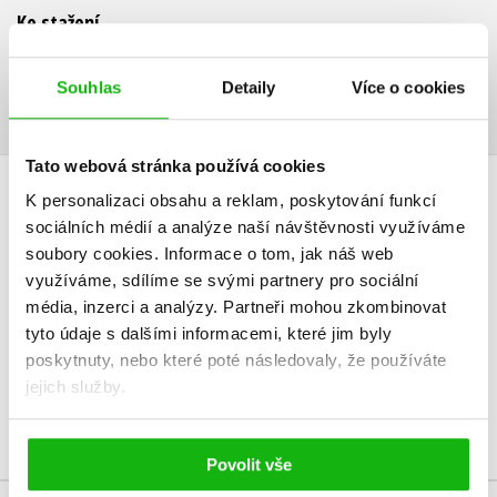
Ke stažení
Ukázka.pdf
PDF
Souhlas
Detaily
Více o cookies
Tato webová stránka používá cookies
K personalizaci obsahu a reklam, poskytování funkcí
HODNOCENÍ ČTENÁŘŮ
sociálních médií a analýze naší návštěvnosti využíváme
soubory cookies.
Informace o tom, jak náš web
V současné době nejsou vytvořena žádná uživatelská hodnocení.
využíváme, sdílíme se svými partnery pro sociální
média, inzerci a analýzy.
Partneři mohou zkombinovat
Vaše hodnocení
tyto údaje s dalšími informacemi, které jim byly
poskytnuty, nebo které poté následovaly, že používáte
Uživatelskou recenzi mohou vkládat pouze registrovaní uživatelé
jejich služby.
Přihlásit
Povolit vše