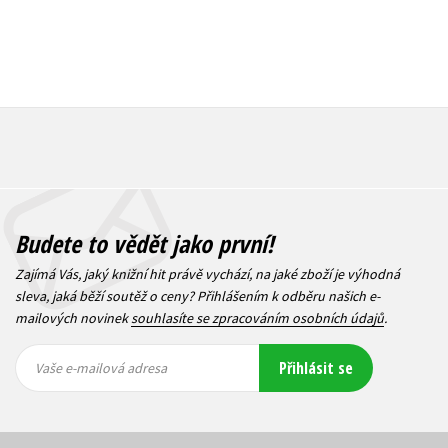
Budete to vědět jako první!
Zajímá Vás, jaký knižní hit právě vychází, na jaké zboží je výhodná
sleva, jaká běží soutěž o ceny? Přihlášením k odběru našich e-
mailových novinek
souhlasíte se zpracováním osobních údajů
.
Vaše e-
Vaše e-
Přihlásit se
mailová
mailová
Vaše e-mailová adresa
adresa
adresa