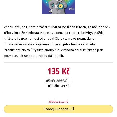
Young adult (SK)
Zahraniční literatura
Zdraví a životní styl
Všechny tituly
Věděli jste, že Einstein začal mluvit až ve třech letech, že měl odpor k
tělocviku a že nedostal Nobelovu cenu za teorii relativity? Každá
knížka o fyzice nemusí být nuda! Objevte nové poznatky o
Einsteinově životě a zejména o vzniku jeho teorie relativity.
Pronikněte do tajů fyziky jakoby nic. V mnoha sci-fi knížkách pak
poznáte, jak se s relativitou dá kouzlit.
135 Kč
169 Kč
Běžně
ušetříte 34 Kč
Nedostupné
Prodej ukončen