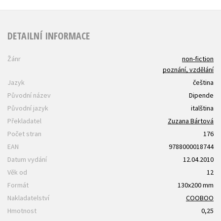
DETAILNÍ INFORMACE
Žánr
non-fiction
poznání, vzdělání
Jazyk
čeština
Původní název
Dipende
Původní jazyk
italština
Překladatel
Zuzana Bártová
Počet stran
176
EAN
9788000018744
Datum vydání
12.04.2010
Věk od
12
Formát
130x200 mm
Nakladatelství
COOBOO
Hmotnost
0,25