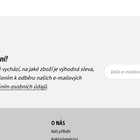
ní!
Vaše e-
Vaše e-
ě vychází, na jaké zboží je výhodná sleva,
mailová
mailová
Vaše e-mailov
adresa
adresa
ášením k odběru našich e-mailových
áním osobních údajů
.
O NÁS
Náš příběh
Nakladatelství