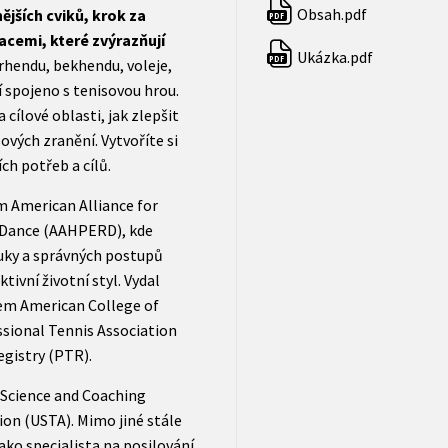
Obsah.pdf
ějších cviků, krok za
PDF
cemi, které zvýrazňují
Ukázka.pdf
PDF
orhendu, bekhendu, voleje,
í spojeno s tenisovou hrou.
 cílové oblasti, jak zlepšit
ových zranění. Vytvoříte si
ch potřeb a cílů.
m American Alliance for
d Dance (AAHPERD), kde
uky a správných postupů
ktivní životní styl. Vydal
nem American College of
ssional Tennis Association
egistry (PTR).
t Science and Coaching
ion (USTA). Mimo jiné stále
jako specialista na posilování