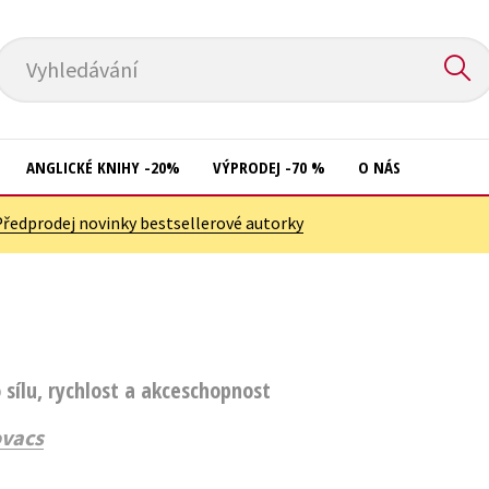
Vyhledávání
ANGLICKÉ KNIHY -20%
VÝPRODEJ -70 %
O NÁS
Předprodej novinky bestsellerové autorky
Přírodní vědy
Křížovky
Společnost, politika
Kuchařky
Technika a věda
New Adult
Učebnice
Ostatní
 sílu, rychlost a akceschopnost
Umění a kultura
Počítače
ovacs
Výchova a pedagogika
Poezie
Young adult