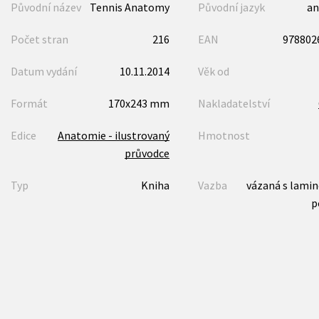
Původní název
Tennis Anatomy
Původní jazyk
an
Počet stran
216
EAN
978802
Datum vydání
10.11.2014
Věk od
Formát
170x243 mm
Nakladatelství
Edice
Anatomie - ilustrovaný
Hmotnost
průvodce
Typ
Kniha
Vazba
vázaná s lami
p