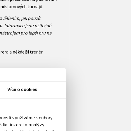
randslamových turnajů.
ysvětlením, jak použít
m. Informace jsou užitečné
nástrojem pro lepší hru na
era a někdejší trenér
o hráče i trenéry. Roetert a
ný pohled do hry.“
Více o cookies
ustrace a nejlepší
ékoliv úrovni, který chce
ěvnosti využíváme soubory
ia, inzerci a analýzy.
nnis Association’s (USTA)