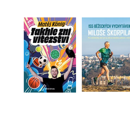
155 běžeckých
vychytávek Miloš
Takhle zní vítězství
Škorpila
Matěj König
Miloš Škorpil
Do košíku
Do košíku
319 Kč
399 Kč
319 Kč
399 Kč