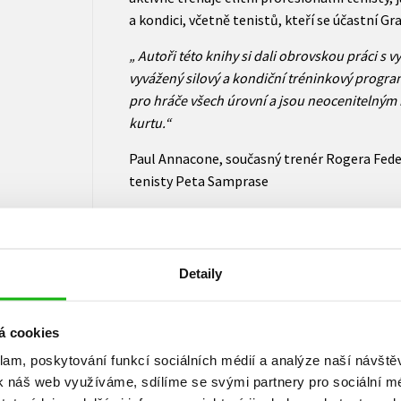
a kondici, včetně tenistů, kteří se účastní G
„ Autoři této knihy si dali obrovskou práci s v
vyvážený silový a kondiční tréninkový progra
pro hráče všech úrovní a jsou neocenitelným 
kurtu.“
Paul Annacone, současný trenér Rogera Feder
tenisty Peta Samprase
„Tato kniha je nezbytným zdrojem informací pr
Kovacs poskytují odborné instrukce a přiroze
Detaily
John Isner, hráč Davis Cupu za USA
„ Tato kniha obsahuje vynikající anatomické il
doporučení. Knihu musí mít každý hráč, na jak
á cookies
vylepšit svoji hru a vyvarovat se zranění.“
klam, poskytování funkcí sociálních médií a analýze naší návšt
k náš web využíváme, sdílíme se svými partnery pro sociální méd
Todd Ellenbecker, předseda United States Te