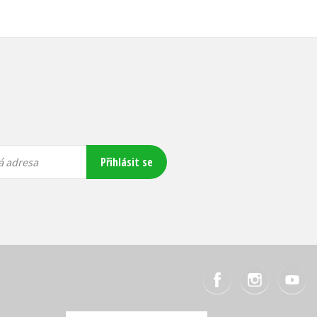
Přihlásit se
á adresa