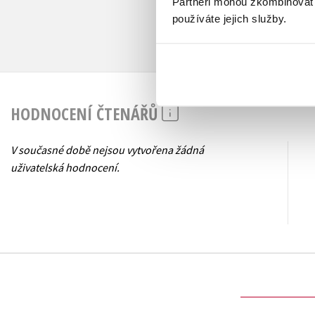
Partneři mohou zkombinovat t
používáte jejich služby.
HODNOCENÍ ČTENÁŘŮ
V současné době nejsou vytvořena žádná
uživatelská hodnocení.