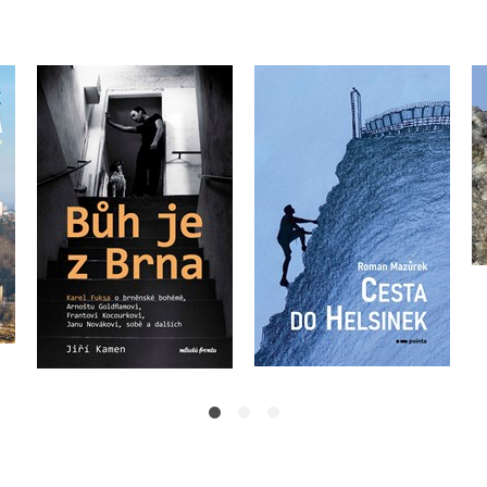
e
Bůh je z Brna
Cesta do Helsinek
Karel Fuksa
,
Jiří Kamen
Roman Mazůrek
Do košíku
Do košíku
319 Kč
263 Kč
399 Kč
329 Kč