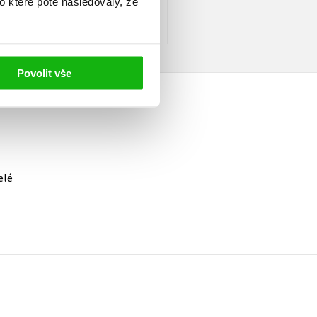
o které poté následovaly, že
r Complete Conditioning for
ice
Povolit vše
elé