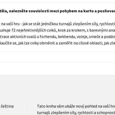
Populárně - naučná pro dospělé
Young adult (SK)
ěla, nalezněte souvislosti mezi pohybem na kurtu a posilovací
Populárně - naučné pro děti
Zahraniční literatura
Předškoláci
a vaší hru - jak se stát jedničkou turnajů zlepšením síly, rychlos
Zdraví a životní styl
huje 72 nejefektivnějších cviků, krok za krokem, s barevnými an
Příroda a zahrada
ustrace aktivních svalů u forhendu, bekhendu, voleje, smeče a podán
aučíte se, jak lze cviky obměnit a zaměřit na cílové oblasti, jak zl
šechny tituly
čeština
Tato kniha vám ukáže nový pohled na vaší hru 
turnajů zlepšením síly, rychlosti a schopno