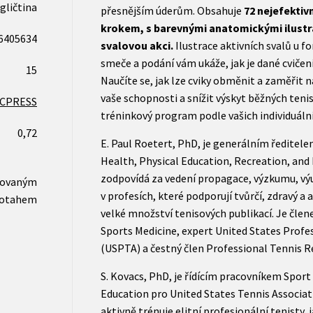
gličtina
přesnějším úderům. Obsahuje
72 nejefektivn
krokem, s barevnými anatomickými ilustra
6405634
svalovou akci.
Ilustrace aktivních svalů u f
smeče a podání vám ukáže, jak je dané cvičen
15
Naučíte se, jak lze cviky obměnit a zaměřit na
vaše schopnosti a snížit výskyt běžných tenis
CPRESS
tréninkový program podle vašich individuální
0,72
E. Paul Roetert, PhD, je generálním ředitele
Health, Physical Education, Recreation, an
zodpovídá za vedení propagace, výzkumu, vý
novaným
v profesích, které podporují tvůrčí, zdravý a a
otahem
velké množství tenisových publikací. Je čle
Sports Medicine, expert United States Profe
(USPTA) a čestný člen Professional Tennis R
S. Kovacs, PhD, je řídícím pracovníkem Spor
Education pro United States Tennis Associat
aktivně trénuje elitní profesionální tenisty, 