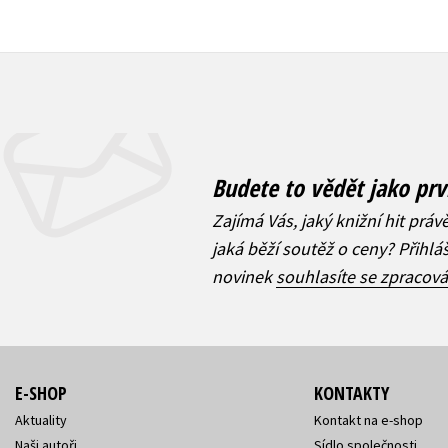
Budete to vědět jako prv
Zajímá Vás, jaký knižní hit práv
jaká běží soutěž o ceny? Přihl
novinek
souhlasíte se zpracov
E-SHOP
KONTAKTY
Aktuality
Kontakt na e-shop
Naši autoři
Sídlo společnosti