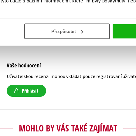
yto údaje s dalšími informacemi, které jim byly poskytnuty, neb
National Sport Science Comittee spoluauto
Tennis and Strength Band Training, druhá ed
Přizpůsobit
Vaše hodnocení
Uživatelskou recenzi mohou vkládat pouze registrovaní uživat
Přihlásit
MOHLO BY VÁS TAKÉ ZAJÍMAT