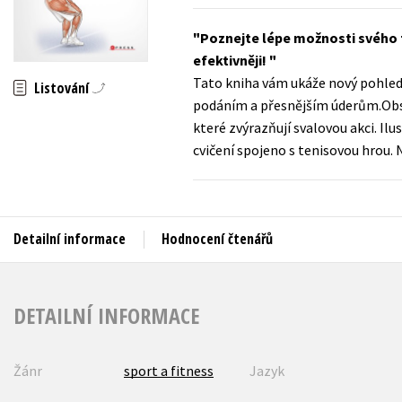
Auto - moto
Jazyky
Poznejte lépe možnosti svého t
Beletrie pro děti
efektivněji!
Kalendáře
Beletrie pro dospělé
Tato kniha vám ukáže nový pohled n
Listování
Kariéra a osobní rozvoj
podáním a přesnějším úderům.Obsa
Byznys a ekonomie
které zvýrazňují svalovou akci. Il
Komiks
cvičení spojeno s tenisovou hrou. N
V
Detailní informace
Hodnocení čtenářů
DETAILNÍ INFORMACE
Žánr
sport a fitness
Jazyk