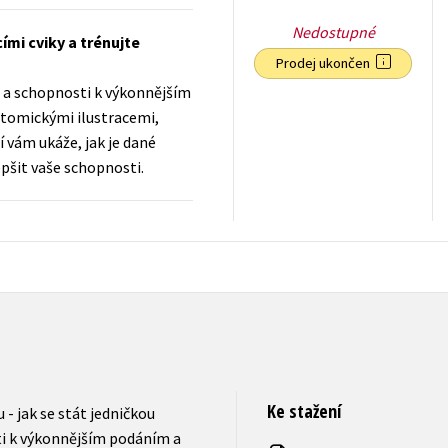
Nedostupné
mi cviky a trénujte
Prodej ukončen
ti a schopnosti k výkonnějším
atomickými ilustracemi,
í vám ukáže, jak je dané
epšit vaše schopnosti.
399
Kč
s DPH
Ke stažení
- jak se stát jedničkou
sti k výkonnějším podáním a