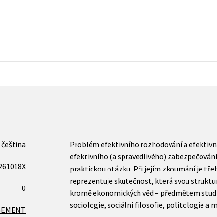
Populárně - naučná pro dospělé
Young adult (SK)
Populárně - naučné pro děti
Zahraniční literatura
Předškoláci
Zdraví a životní styl
Příroda a zahrada
šechny tituly
čeština
Problém efektivního rozhodování a efektivní
efektivního (a spravedlivého) zabezpečování
261018X
praktickou otázku. Při jejím zkoumání je tře
reprezentuje skutečnost, která svou struktu
0
kromě ekonomických věd – předmětem studia i 
sociologie, sociální filosofie, politologie a
GEMENT