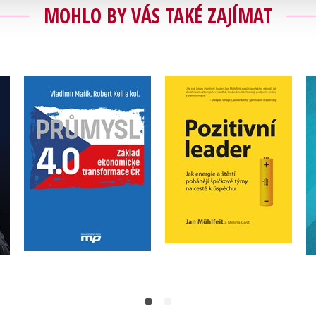
MOHLO BY VÁS TAKÉ ZAJÍMAT
Průmysl 4.0 - Základ
pro
ekonomické
Pozitivní leader
transformace ČR
Jan Mühlfeit
,
Vladimír Mařík
Robert Keil
Do košíku
Do košíku
359 Kč
449 Kč
399 Kč
499 Kč