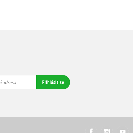
Přihlásit se
á adresa