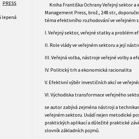
PRESS
Kniha Františka Ochrany Veřejný sektor a ef
Management Press, brož., 248 str., doporučen
 lepená
téma efektivního rozhodování ve veřejném sek
I. Veřejný sektor, veřejné statky a problém e
II. Role vlády ve veřejném sektoru a její nást
III. Veřejná volba, nástroje veřejné volby a 
IV. Politický trh a ekonomická racionalita
V. Efektivní výběr investičních akcí ve veřej
VI. Východiska transformace veřejného sektor
se autor zabývá zejména nástroji a technikam
veřejném sektoru. Uvádí nejen metodické post
praktických aplikací a důležité praktické záv
slovník základních pojmů.