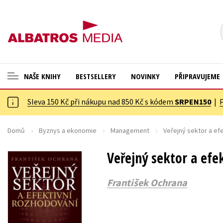
NAŠE KNIHY
BESTSELLERY
NOVINKY
PŘIPRAVUJEME
Sleva 150 Kč při nákupu nad 850 Kč s kódem
SRPEN150
|
ANGLICKÉ KNIHY -20 %
Cestování
NOVÝ VÝPRODEJ -70 %
Dárkové publikace
Domů
Byznys a ekonomie
Management
Veřejný sektor a ef
KNIHY S DÁRKEM
Dárkové zboží
Veřejný sektor a efe
ASTERIX S DÁRKEM
Digitální fotografie
František Ochrana
🎁DÁRKOVÉ PUBLIKACE
Esoterika a duchovní svět
✉️ DÁRKOVÉ POUKAZY
Historie a military
Hobby