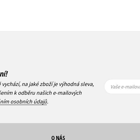
ní!
Vaše e-
Vaše e-
ě vychází, na jaké zboží je výhodná sleva,
mailová
mailová
Vaše e-mailov
adresa
adresa
ášením k odběru našich e-mailových
áním osobních údajů
.
O NÁS