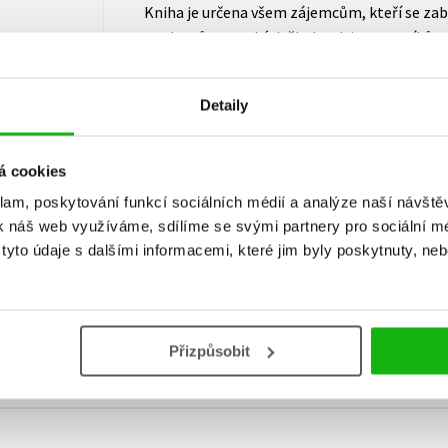
Kniha je určena všem zájemcům, kteří se zabý
studentům vysokých škol, tak i pracovníkům
praxe bude vhodnou studijní pomůckou k osvo
ve veřejném sektoru v souvislosti s přípravo
Detaily
á cookies
klam, poskytování funkcí sociálních médií a analýze naší návšt
k náš web využíváme, sdílíme se svými partnery pro sociální méd
yto údaje s dalšími informacemi, které jim byly poskytnuty, neb
Vaše hodnocení
Uživatelskou recenzi mohou vkládat pouze registrovaní uživat
Přihlásit
Přizpůsobit