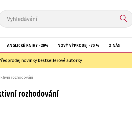
Vyhledávání
ANGLICKÉ KNIHY -20%
NOVÝ VÝPRODEJ -70 %
O NÁS
Předprodej novinky bestsellerové autorky
Přírodní vědy
Křížovky
Společnost, politika
ektivní rozhodování
Kuchařky
Technika a věda
New Adult
ktivní rozhodování
Učebnice
Ostatní
Umění a kultura
Počítače
Výchova a pedagogika
Poezie
Young adult