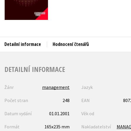
Auto - moto
Jazyky
Beletrie pro děti
Kalendáře
Beletrie pro dospělé
Kariéra a osobní rozvoj
Byznys a ekonomie
Komiks
Detailní informace
Hodnocení čtenářů
V
DETAILNÍ INFORMACE
Žánr
management
Jazyk
Počet stran
248
EAN
807
Datum vydání
01.01.2001
Věk od
Formát
165x235 mm
Nakladatelství
MANA