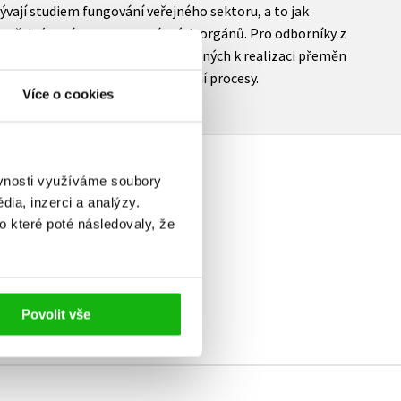
vají studiem fungování veřejného sektoru, a to jak
 veřejné správy a samosprávných orgánů. Pro odborníky z
jení si nástrojů a technik potřebných k realizaci přeměn
u personálu na evropské integrační procesy.
Více o cookies
ěvnosti využíváme soubory
ia, inzerci a analýzy.
o které poté následovaly, že
elé
Povolit vše