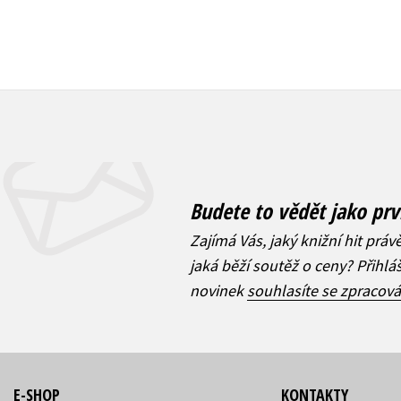
Budete to vědět jako prv
Zajímá Vás, jaký knižní hit práv
jaká běží soutěž o ceny? Přihl
novinek
souhlasíte se zpracov
E-SHOP
KONTAKTY