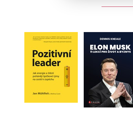
Elon Musk: 11 lekcí 
Pozitivní leader
život a byznys
Jan Mühlfeit
Dennis Kneale
Do košíku
Do košíku
399 Kč
499 Kč
399 Kč
499 Kč