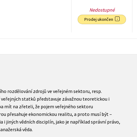
Nedostupné
Prodej ukončen
238
Kč
s DPH
ho rozdělování zdrojů ve veřejném sektoru, resp.
 veřejných statků představuje závažnou teoretickou i
ba mít na zřeteli, že pojem veřejného sektoru
rou přesahuje ekonomickou realitu, a proto musí být –
jiných vědních disciplín, jako je například správní právo,
 manažerská věda.