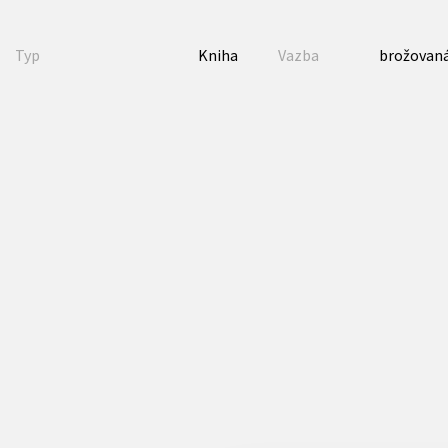
Typ
Kniha
Vazba
brožovaná