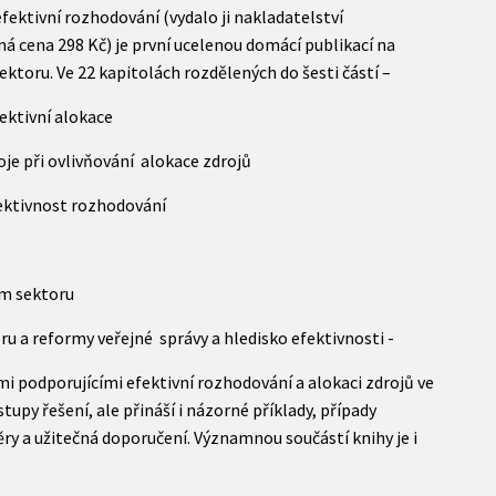
ektivní rozhodování (vydalo ji nakladatelství
á cena 298 Kč) je první ucelenou domácí publikací na
toru. Ve 22 kapitolách rozdělených do šesti částí –
fektivní alokace
roje při ovlivňování alokace zdrojů
efektivnost rozhodování
ném sektoru
u a reformy veřejné správy a hledisko efektivnosti -
i podporujícími efektivní rozhodování a alokaci zdrojů ve
upy řešení, ale přináší i názorné příklady, případy
ěry a užitečná doporučení. Významnou součástí knihy je i