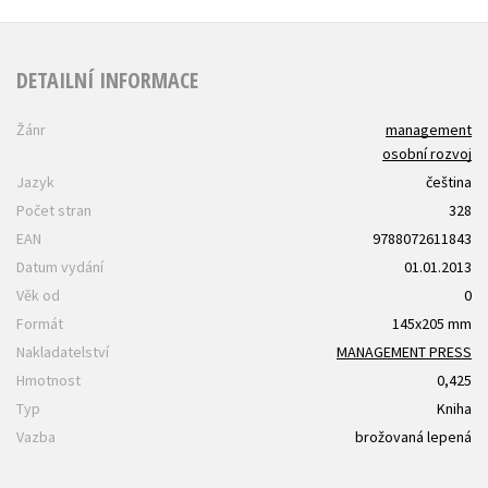
DETAILNÍ INFORMACE
Žánr
management
osobní rozvoj
Jazyk
čeština
Počet stran
328
EAN
9788072611843
Datum vydání
01.01.2013
Věk od
0
Formát
145x205 mm
Nakladatelství
MANAGEMENT PRESS
Hmotnost
0,425
Typ
Kniha
Vazba
brožovaná lepená