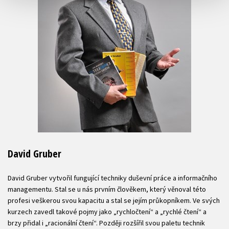
David Gruber
David Gruber vytvořil fungující techniky duševní práce a informačního
managementu. Stal se u nás prvním člověkem, který věnoval této
profesi veškerou svou kapacitu a stal se jejím průkopníkem. Ve svých
kurzech zavedl takové pojmy jako „rychločtení“ a „rychlé čtení“ a
brzy přidal i „racionální čtení“. Později rozšířil svou paletu technik