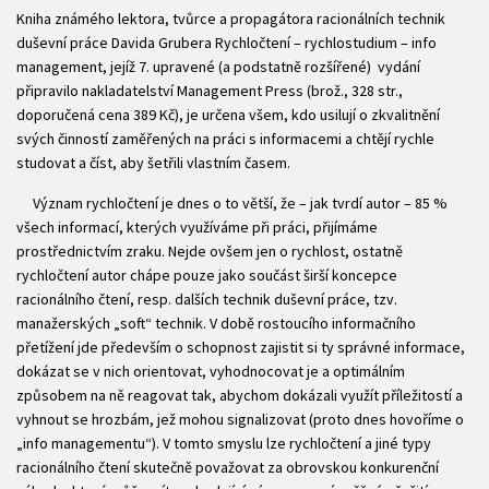
Kniha známého lektora, tvůrce a propagátora racionálních technik
duševní práce Davida Grubera Rychločtení – rychlostudium – info
management, jejíž 7. upravené (a podstatně rozšířené) vydání
připravilo nakladatelství Management Press (brož., 328 str.,
doporučená cena 389 Kč), je určena všem, kdo usilují o zkvalitnění
svých činností zaměřených na práci s informacemi a chtějí rychle
studovat a číst, aby šetřili vlastním časem.
Význam rychločtení je dnes o to větší, že – jak tvrdí autor – 85 %
všech informací, kterých využíváme při práci, přijímáme
prostřednictvím zraku. Nejde ovšem jen o rychlost, ostatně
rychločtení autor chápe pouze jako součást širší koncepce
racionálního čtení, resp. dalších technik duševní práce, tzv.
manažerských „soft“ technik. V době rostoucího informačního
přetížení jde především o schopnost zajistit si ty správné informace,
dokázat se v nich orientovat, vyhodnocovat je a optimálním
způsobem na ně reagovat tak, abychom dokázali využít příležitostí a
vyhnout se hrozbám, jež mohou signalizovat (proto dnes hovoříme o
„info managementu“). V tomto smyslu lze rychločtení a jiné typy
racionálního čtení skutečně považovat za obrovskou konkurenční