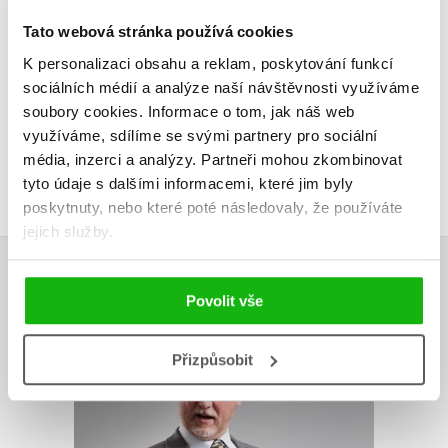
Tato webová stránka používá cookies
V současné době nejsou vytvořena žádná uživatelská hodnocení.
K personalizaci obsahu a reklam, poskytování funkcí
sociálních médií a analýze naší návštěvnosti využíváme
Vaše hodnocení
soubory cookies.
Informace o tom, jak náš web
Uživatelskou recenzi mohou vkládat pouze registrovaní uživatelé
využíváme, sdílíme se svými partnery pro sociální
média, inzerci a analýzy.
Partneři mohou zkombinovat
Přihlásit
tyto údaje s dalšími informacemi, které jim byly
poskytnuty, nebo které poté následovaly, že používáte
jejich služby.
AUTOR KNIHY
Povolit vše
Přizpůsobit