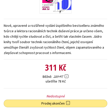
Young adult (SK)
Zahraniční literatura
Zdraví a životní styl
Všechny tituly
Nové, upravené a rozšířené vydání úspěšného bestselleru známého
tvůrce a lektora racionálních technik duševní práce je určeno všem,
kdo chtějí rychle studovat a číst, a šetřit tak vlastním časem. Jádro
knihy tvoří soubor technik racionálního čtení, jejichž osvojení
umožňuje čtenáři zvyšovat rychlost čtení, objem zapamatovaného a
zlepšovat schopnost pracovat s informacemi.
311 Kč
389 Kč
Běžně
ušetříte 78 Kč
Nedostupné
Prodej ukončen