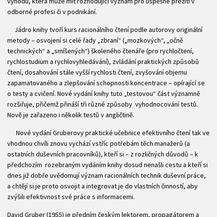
výhodu, která může mít rozhodující význam pro úspěšné přežití v
odborné profesi či v podnikání.
Jádro knihy tvoří kurs racionálního čtení podle autorovy originální
metody – osvojení si celé řady „zbraní“ („mozkových“, „očně
technických“ a „smíšených“) školeného čtenáře (pro rychločtení,
rychlostudium a rychlovyhledávání), zvládání praktických způsobů
čtení, dosahování stále vyšší rychlosti čtení, zvyšování objemu
zapamatovaného a zlepšování schopnosti koncentrace – opírající se
o testy a cvičení. Nové vydání knihy tuto „testovou“ část významně
rozšiřuje, přičemž přináší tři různé způsoby vyhodnocování testů.
Nově je zařazeno i několik testů v angličtině.
Nové vydání Gruberovy praktické učebnice efektivního čtení tak ve
vhodnou chvíli znovu vychází vstříc potřebám těch manažerů (a
ostatních duševních pracovníků), kteří si – z rozličných důvodů – k
předchozím rozebraným vydáním knihy dosud nenašli cestu a kteří si
dnes již dobře uvědomují význam racionálních technik duševní práce,
a chtějí si je proto osvojit a integrovat je do vlastních činností, aby
zvýšili efektivnost své práce s informacemi.
David Gruber (1955) je předním českým lektorem, propagátorem a