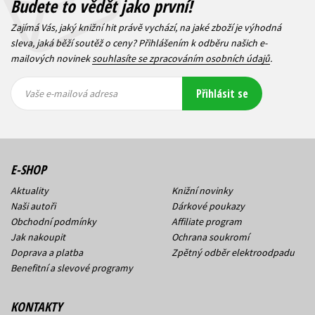
Budete to vědět jako první!
Zajímá Vás, jaký knižní hit právě vychází, na jaké zboží je výhodná
sleva, jaká běží soutěž o ceny? Přihlášením k odběru našich e-
mailových novinek
souhlasíte se zpracováním osobních údajů
.
Vaše e-
Vaše e-
Přihlásit se
mailová
mailová
Vaše e-mailová adresa
adresa
adresa
E-SHOP
Aktuality
Knižní novinky
Naši autoři
Dárkové poukazy
Obchodní podmínky
Affiliate program
Jak nakoupit
Ochrana soukromí
Doprava a platba
Zpětný odběr elektroodpadu
Benefitní a slevové programy
KONTAKTY