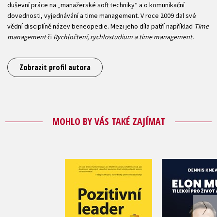
duševní práce na „manažerské soft techniky“ a o komunikační
dovednosti, vyjednávání a time management. V roce 2009 dal své
vědní disciplíně název beneopedie. Mezi jeho díla patří například
Time
management
či
Rychločtení, rychlostudium a time management
.
Zobrazit profil autora
MOHLO BY VÁS TAKÉ ZAJÍMAT
Elon Musk: 
Pozitivní leader
pro život 
Jan Mühlfeit
Dennis K