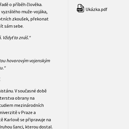
 řadě o příběh člověka.
Ukázka.pdf
PDF
e vyzrálého muže-vojáka,
votních zkoušek, překonat
jít sám sebe.
 Vždyť to znáš.“
estou hovorovým vojenským
u.“
E
nistánu. V současné době
terstva obrany na
Studiem mezinárodních
niverzitě v Praze a
tě Karlově se připravuje na
druhou šanci, kterou dostal.