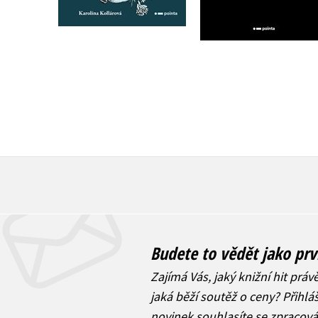
223 Kč
159 Kč
279 Kč
199 Kč
Budete to vědět jako prv
Zajímá Vás, jaký knižní hit práv
jaká běží soutěž o ceny? Přihl
novinek
souhlasíte se zpracov