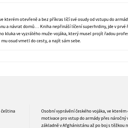
Populárně - naučná pro dospělé
Young adult (SK)
Populárně - naučné pro děti
e kterém otevřeně a bez příkras líčí své osudy od vstupu do armády
Zahraniční literatura
Předškoláci
nu a návrat domů… Kniha nepřináší líčení superhrdiny, jde v prvé ř
Zdraví a životní styl
o kluka ve vyzrálého muže-vojáka, který musel projít řadou profesn
Příroda a zahrada
 mu osud vmetl do cesty, a najít sám sebe.
šechny tituly
čeština
Osobní vyprávění českého vojáka, ve kterém o
motivace pro vstup do armády přes náročný v
základně v Afghánistánu až po boj s těžko