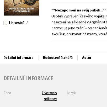
Auto - moto
Jazyky
"Nezapomeň na svůj příběh..."
Beletrie pro děti
Osobní vyprávění českého vojáka, v
Kalendáře
Beletrie pro dospělé
nasazení na základně v Afghánistá
Listování
Kariéra a osobní rozvoj
Zachycuje jeho zrání – od nadšenéh
Byznys a ekonomie
zkoušek, překonat nástrahy, které
Komiks
V
Detailní informace
Hodnocení čtenářů
Autor
DETAILNÍ INFORMACE
Žánr
životopis
Jazyk
military