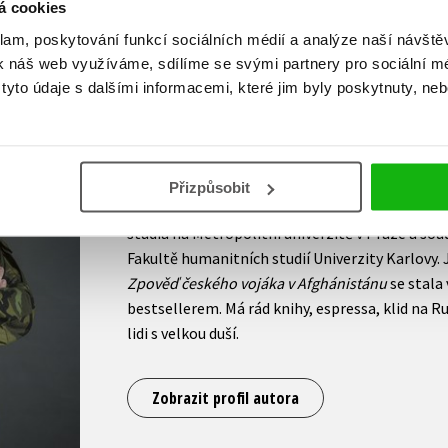
á cookies
klam, poskytování funkcí sociálních médií a analýze naší návšt
k náš web využíváme, sdílíme se svými partnery pro sociální méd
Pavel Stehlík
yto údaje s dalšími informacemi, které jim byly poskytnuty, neb
Pavel Stehlík je veteránem z Afghánistánu. V s
Vojenském historickém ústavu Praha na odděle
operací, kde realizuje a vede orálněhistorický 
Přizpůsobit
novodobých válečných veteránů. Vystudoval me
studia na Metropolitní univerzitě v Praze a soud
Fakultě humanitních studií Univerzity Karlovy.
Zpověď českého vojáka v Afghánistánu
se stala 
bestsellerem. Má rád knihy, espressa, klid na 
lidi s velkou duší.
Zobrazit profil autora