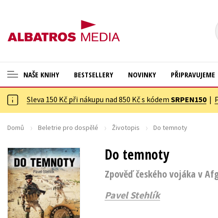
NAŠE KNIHY
BESTSELLERY
NOVINKY
PŘIPRAVUJEME
Sleva 150 Kč při nákupu nad 850 Kč s kódem
SRPEN150
|
ANGLICKÉ KNIHY -20 %
Cestování
NOVÝ VÝPRODEJ -70 %
Dárkové publikace
Domů
Beletrie pro dospělé
Životopis
Do temnoty
KNIHY S DÁRKEM
Dárkové zboží
Do temnoty
ASTERIX S DÁRKEM
Digitální fotografie
Zpověď českého vojáka v Af
🎁DÁRKOVÉ PUBLIKACE
Esoterika a duchovní svět
Pavel Stehlík
✉️ DÁRKOVÉ POUKAZY
Historie a military
Hobby