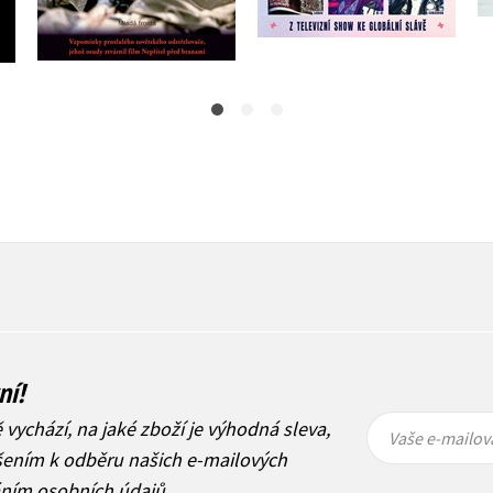
279 Kč
279 Kč
349 Kč
349 Kč
ní!
Vaše e-
Vaše e-
ě vychází, na jaké zboží je výhodná sleva,
mailová
mailová
Vaše e-mailov
adresa
adresa
ášením k odběru našich e-mailových
áním osobních údajů
.