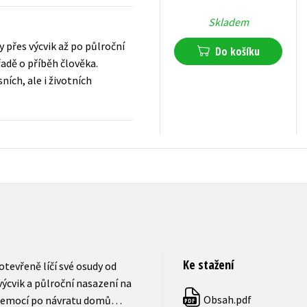
Skladem
 přes výcvik až po půlroční
Do košíku
adě o příběh člověka.
ích, ale i životních
239
Kč
s DPH
Ke stažení
tevřeně líčí své osudy od
ýcvik a půlroční nasazení na
Obsah.pdf
u nemocí po návratu domů…
PDF