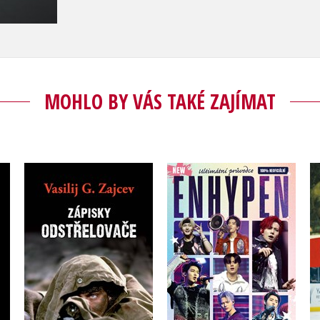
MOHLO BY VÁS TAKÉ ZAJÍMAT
Ultimátní průvodce
Zápisky odstřelovače
Enhypen
Vasilij G. Zajcev
Future Publishing
Do košíku
Do košíku