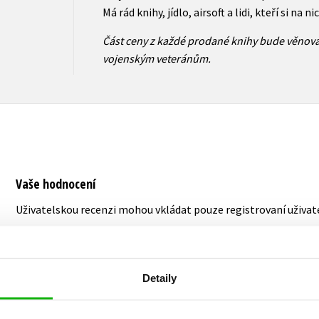
Má rád knihy, jídlo, airsoft a lidi, kteří si na ni
Část ceny z každé prodané knihy bude věnová
vojenským veteránům.
Vaše hodnocení
Uživatelskou recenzi mohou vkládat pouze registrovaní uživat
Přihlásit
Detaily
AUTOR KNIHY