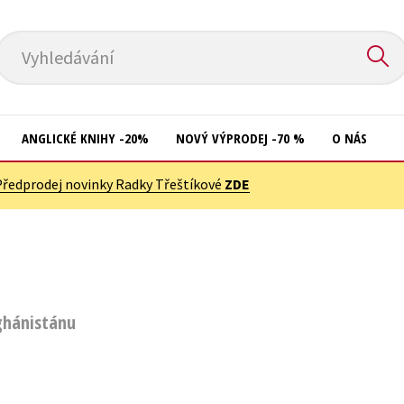
Vyhledávání
ANGLICKÉ KNIHY -20%
NOVÝ VÝPRODEJ -70 %
O NÁS
Předprodej novinky Radky Třeštíkové
ZDE
Přírodní vědy
Křížovky
Společnost, politika
Kuchařky
Technika a věda
New Adult
Učebnice
Ostatní
ghánistánu
Umění a kultura
Počítače
Výchova a pedagogika
Poezie
Young adult