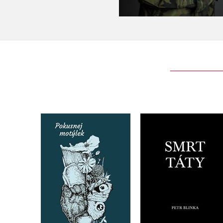
Pokusnej Motýlek
Smrt táty
Karolína Kollárová
Petr Blinka
Do košíku
Do košíku