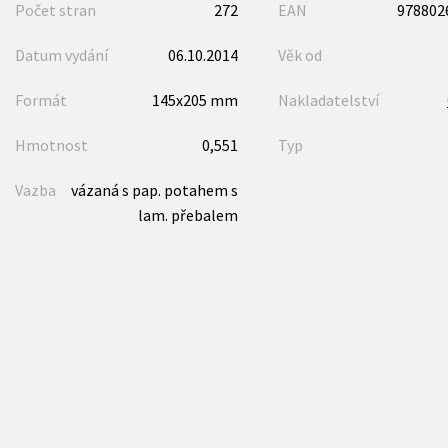
Počet stran
272
EAN
978802
Datum vydání
06.10.2014
Věk od
Formát
145x205 mm
Nakladatelství
Hmotnost
0,551
Typ
Vazba
vázaná s pap. potahem s
lam. přebalem