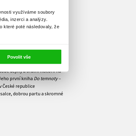
ěvnosti využíváme soubory
ia, inzerci a analýzy.
o které poté následovaly, že
oučasné době slouží ve
ní monitoringu zahraničních
výzkum za účasti českých
Povolit vše
zinárodní vztahy a evropská
obé dějiny a orální historii na
 Jeho první kniha
Do temnoty –
v České republice
Rusalce, dobrou partu a skromné