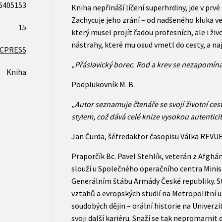
6405153
Kniha nepřináší líčení superhrdiny, jde v prvé
Zachycuje jeho zrání – od nadšeného kluka v
15
který musel projít řadou profesních, ale i ži
nástrahy, které mu osud vmetl do cesty, a na
CPRESS
„Přáslavický borec. Rod a krev se nezapomíná.
Kniha
Podplukovník M. B.
„Autor seznamuje čtenáře se svojí životní c
stylem, což dává celé knize vysokou autenticit
Jan Čurda, šéfredaktor časopisu Válka REVU
Praporčík Bc. Pavel Stehlík, veterán z Afghá
slouží u Společného operačního centra Minis
Generálním štábu Armády České republiky. 
vztahů a evropských studií na Metropolitní u
soudobých dějin – orální historie na Univerzi
svoji další kariéru. Snaží se tak nepromarnit 