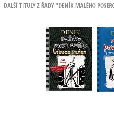
DALŠÍ TITULY Z ŘADY "DENÍK MALÉHO POSE
Deník malého
D
poseroutky 17 -
posero
Wíbuch Plýny
Jeff Kinney
Do košíku
239 Kč
2
299 Kč