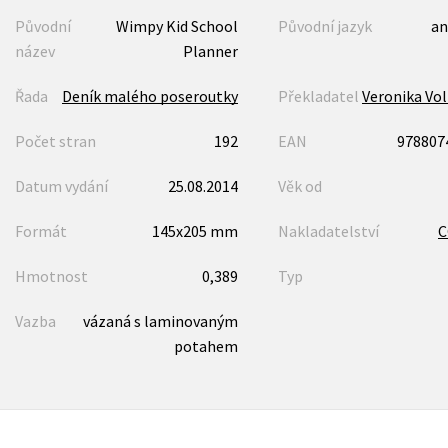
Původní
Wimpy Kid School
Původní jazyk
an
název
Planner
Řada
Deník malého poseroutky
Překladatel
Veronika Vo
Počet stran
192
EAN
978807
Datum vydání
25.08.2014
Věk od
Formát
145x205 mm
Nakladatelství
Hmotnost
0,389
Typ
Vazba
vázaná s laminovaným
potahem