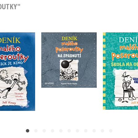
ROUTKY"
Deník m
eník malého
Deník malého
poseroutky 1
utky 2 - Rodrick
poseroutky 14 - Na
na ods
je king
spadnutí (audiokniha)
Jeff Ki
Jeff Kinney
Jeff Kinney
Do košíku
Do košíku
Do košík
39 Kč
239 Kč
299 Kč
299 Kč
239 Kč
2