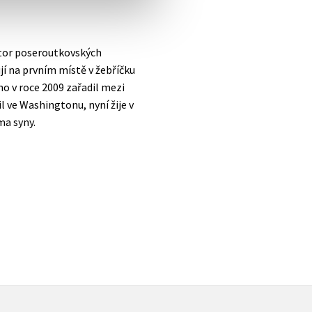
autor poseroutkovských
jí na prvním místě v žebříčku
o v roce 2009 zařadil mezi
il ve Washingtonu, nyní žije v
ma syny.