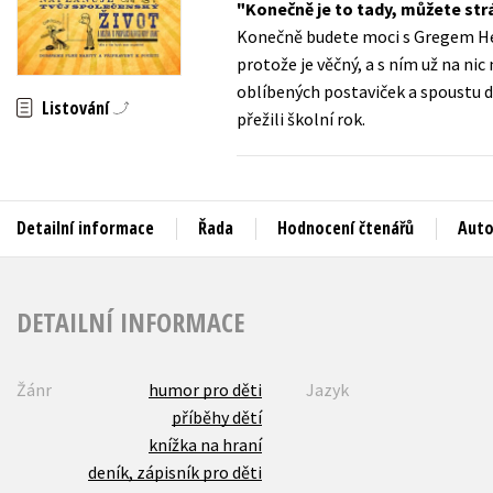
Konečně je to tady, můžete str
Auto - moto
Konečně budete moci s Gregem Heff
Jazyky
Beletrie pro děti
protože je věčný, a s ním už na n
Kalendáře
oblíbených postaviček a spoustu d
Beletrie pro dospělé
Listování
přežili školní rok.
Kariéra a osobní rozvoj
Byznys a ekonomie
Komiks
Detailní informace
Řada
Hodnocení čtenářů
Auto
V
DETAILNÍ INFORMACE
Žánr
humor pro děti
Jazyk
příběhy dětí
knížka na hraní
deník, zápisník pro děti