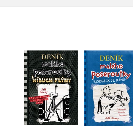
Deník malého
Deník malého
poseroutky 17 -
poseroutky 2 - Rodr
Wíbuch Plýny
je king
Jeff Kinney
Jeff Kinney
Do košíku
Do košíku
239 Kč
239 Kč
299 Kč
299 Kč