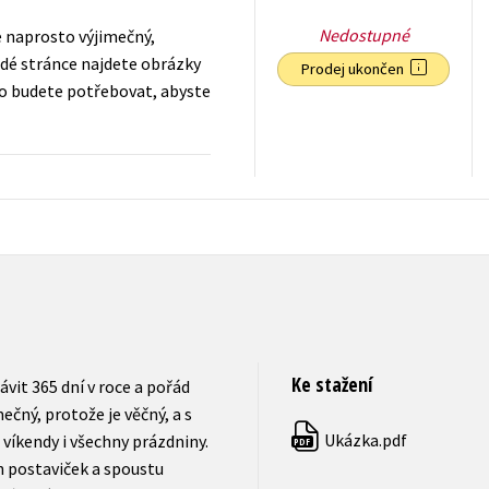
Nedostupné
e naprosto výjimečný,
ždé stránce najdete obrázky
Prodej ukončen
to budete potřebovat, abyste
135
Kč
s DPH
Ke stažení
it 365 dní v roce a pořád
ečný, protože je věčný, a s
Ukázka.pdf
íkendy i všechny prázdniny.
PDF
h postaviček a spoustu