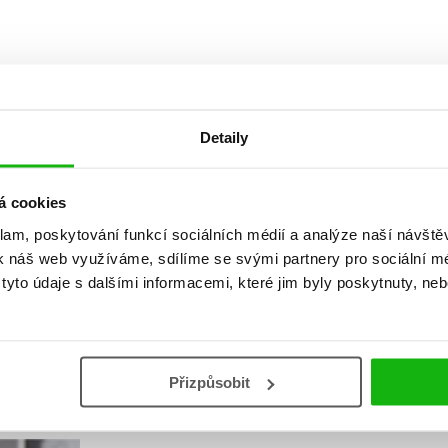
Detaily
Vaše hodnocení
á cookies
klam, poskytování funkcí sociálních médií a analýze naší návšt
Uživatelskou recenzi mohou vkládat pouze registrovaní uživat
k náš web využíváme, sdílíme se svými partnery pro sociální méd
Přihlásit
yto údaje s dalšími informacemi, které jim byly poskytnuty, neb
AUTOR KNIHY
Přizpůsobit