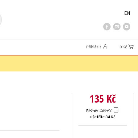
EN
Přihlásit
0 Kč
135 Kč
169 Kč
Běžně
ušetříte 34 Kč