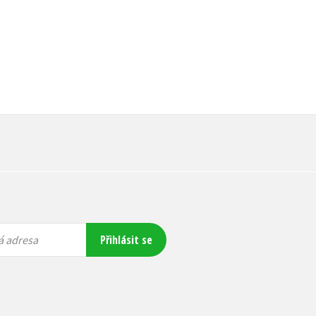
Přihlásit se
á adresa