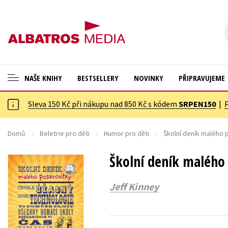
NAŠE KNIHY
BESTSELLERY
NOVINKY
PŘIPRAVUJEME
Sleva 150 Kč při nákupu nad 850 Kč s kódem
SRPEN150
|
ANGLICKÉ KNIHY -20 %
Cestování
VÝPRODEJ -70 %
Dárkové publikace
Domů
Beletrie pro děti
Humor pro děti
Školní deník malého
KNIHY S DÁRKEM
Dárkové zboží
Školní deník malého
ASTERIX S DÁRKEM
Digitální fotografie
Jeff Kinney
🎁DÁRKOVÉ PUBLIKACE
Esoterika a duchovní svět
✉️ DÁRKOVÉ POUKAZY
Historie a military
Hobby