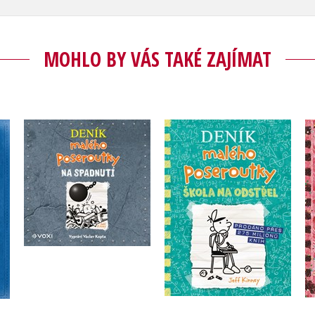
MOHLO BY VÁS TAKÉ ZAJÍMAT
Deník malého
Deník malého
poseroutky 18 - Škola
ick
poseroutky 14 - Na
na odstřel
spadnutí (audiokniha)
Jeff Kinney
Jeff Kinney
Do košíku
Do košíku
239 Kč
299 Kč
239 Kč
299 Kč