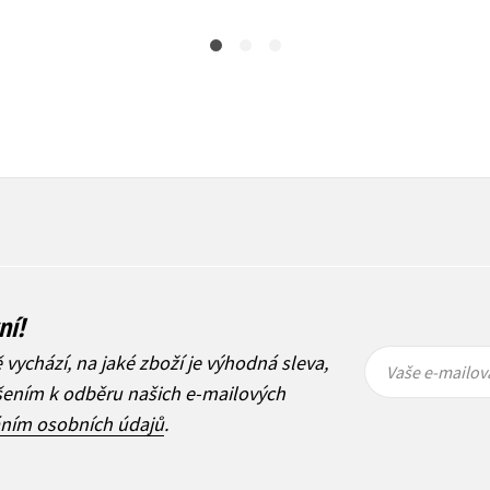
ní!
Vaše e-
Vaše e-
ě vychází, na jaké zboží je výhodná sleva,
mailová
mailová
Vaše e-mailov
adresa
adresa
ášením k odběru našich e-mailových
áním osobních údajů
.