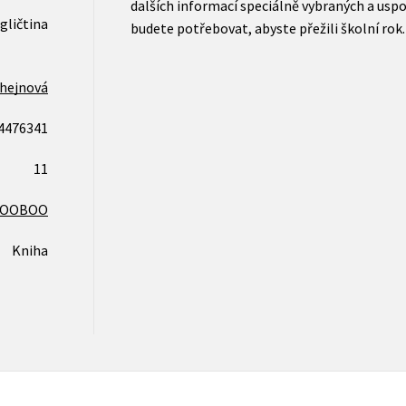
dalších informací speciálně vybraných a uspo
gličtina
budete potřebovat, abyste přežili školní rok.
lhejnová
4476341
11
COOBOO
Kniha