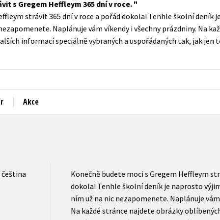
ávit s Gregem Heffleym 365 dní v roce.
Populárně - naučná pro dospělé
leym strávit 365 dní v roce a pořád dokola! Tenhle školní deník j
Young adult (SK)
Populárně - naučné pro děti
ic nezapomenete. Naplánuje vám víkendy i všechny prázdniny. Na ka
Zahraniční literatura
alších informací speciálně vybraných a uspořádaných tak, jak jen 
Předškoláci
Zdraví a životní styl
Příroda a zahrada
r
Akce
šechny tituly
čeština
Konečně budete moci s Gregem Heffleym stráv
dokola! Tenhle školní deník je naprosto výjim
ním už na nic nezapomenete. Naplánuje vám v
Na každé stránce najdete obrázky oblíbenýc