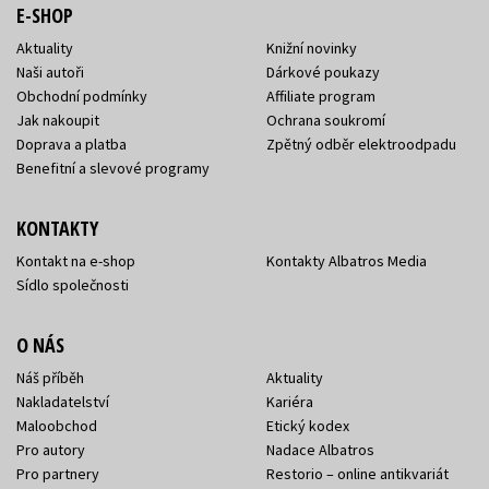
E-SHOP
Aktuality
Knižní novinky
Naši autoři
Dárkové poukazy
Obchodní podmínky
Affiliate program
Jak nakoupit
Ochrana soukromí
Doprava a platba
Zpětný odběr elektroodpadu
Benefitní a slevové programy
KONTAKTY
Kontakt na e-shop
Kontakty Albatros Media
Sídlo společnosti
O NÁS
Náš příběh
Aktuality
Nakladatelství
Kariéra
Maloobchod
Etický kodex
Pro autory
Nadace Albatros
Pro partnery
Restorio – online antikvariát