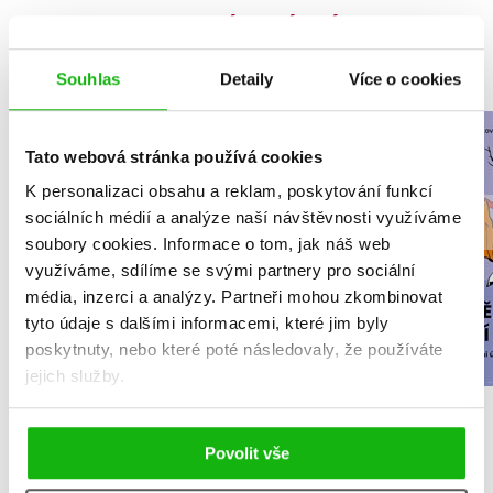
MOHLO BY VÁS TAKÉ ZAJÍMAT
Souhlas
Detaily
Více o cookies
NARNIE – komplet
Daně na př
Tato webová stránka používá cookies
1.-7.díl – box
Jaroslava Je
K personalizaci obsahu a reklam, poskytování funkcí
C. S. Lewis
sociálních médií a analýze naší návštěvnosti využíváme
soubory cookies.
Informace o tom, jak náš web
využíváme, sdílíme se svými partnery pro sociální
média, inzerci a analýzy.
Partneři mohou zkombinovat
tyto údaje s dalšími informacemi, které jim byly
Do košík
Do košíku
poskytnuty, nebo které poté následovaly, že používáte
239 Kč
2
jejich služby.
1 832 Kč
2 290 Kč
Povolit vše