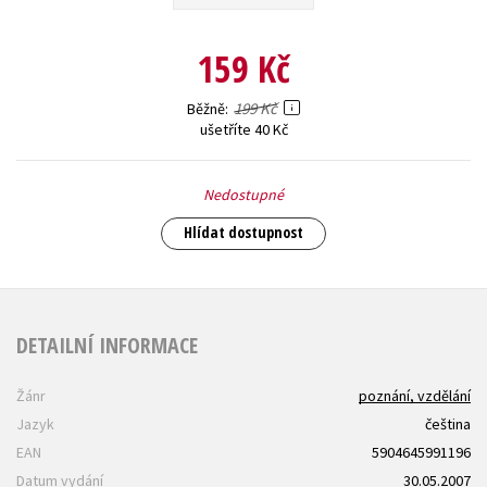
Young adult (SK)
Zahraniční literatura
Zdraví a životní styl
159 Kč
Všechny tituly
199 Kč
Běžně
ušetříte 40 Kč
Nedostupné
Hlídat dostupnost
DETAILNÍ INFORMACE
Žánr
poznání, vzdělání
Jazyk
čeština
EAN
5904645991196
Datum vydání
30.05.2007