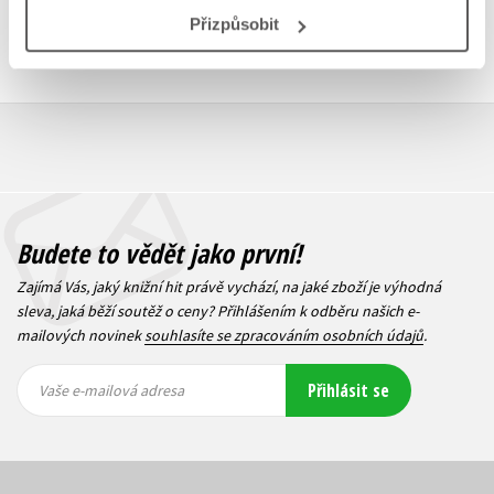
Přizpůsobit
Budete to vědět jako první!
Zajímá Vás, jaký knižní hit právě vychází, na jaké zboží je výhodná
sleva, jaká běží soutěž o ceny? Přihlášením k odběru našich e-
mailových novinek
souhlasíte se zpracováním osobních údajů
.
Vaše e-
Vaše e-
Přihlásit se
mailová
mailová
Vaše e-mailová adresa
adresa
adresa