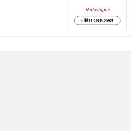
Nedostupné
Hlídat dostupnost
159
Kč
s DPH