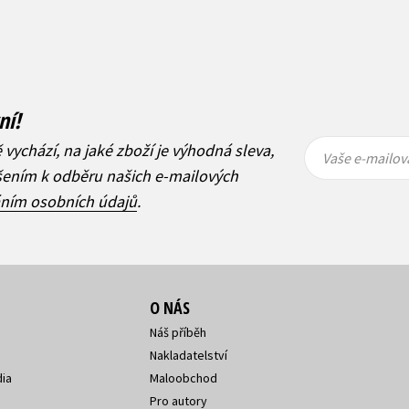
ní!
Vaše e-
Vaše e-
ě vychází, na jaké zboží je výhodná sleva,
mailová
mailová
Vaše e-mailov
adresa
adresa
ášením k odběru našich e-mailových
áním osobních údajů
.
O NÁS
Náš příběh
Nakladatelství
ia
Maloobchod
Pro autory