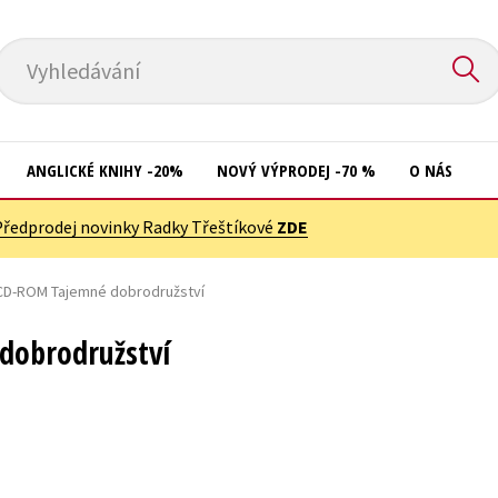
Vyhledávání
ANGLICKÉ KNIHY -20%
NOVÝ VÝPRODEJ -70 %
O NÁS
Předprodej novinky Radky Třeštíkové
ZDE
Přírodní vědy
Křížovky
Společnost, politika
CD-ROM Tajemné dobrodružství
Kuchařky
Technika a věda
New Adult
dobrodružství
Učebnice
Ostatní
Umění a kultura
Počítače
Výchova a pedagogika
Poezie
Young adult