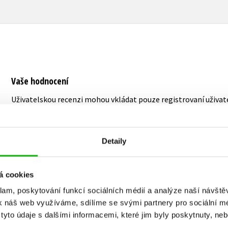
Vaše hodnocení
Uživatelskou recenzi mohou vkládat pouze registrovaní uživat
Přihlásit
Detaily
á cookies
MOHLO BY VÁS TAKÉ ZAJÍMAT
klam, poskytování funkcí sociálních médií a analýze naší návšt
k náš web využíváme, sdílíme se svými partnery pro sociální méd
yto údaje s dalšími informacemi, které jim byly poskytnuty, neb