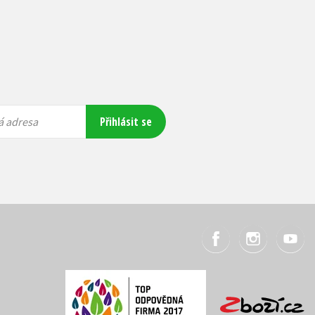
Přihlásit se
á adresa