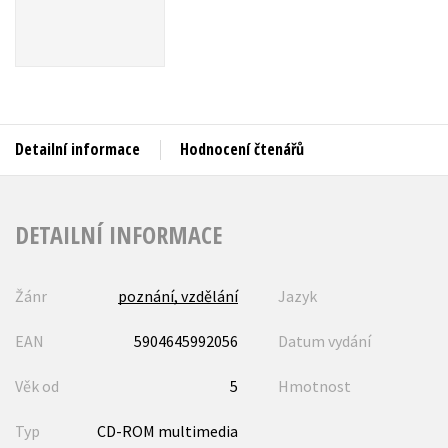
Auto - moto
Jazyky
Beletrie pro děti
Kalendáře
Beletrie pro dospělé
Kariéra a osobní rozvoj
Byznys a ekonomie
Detailní informace
Hodnocení čtenářů
Komiks
V
DETAILNÍ INFORMACE
Žánr
poznání, vzdělání
Jazyk
EAN
5904645992056
Datum vydání
Věk od
5
Hmotnost
Typ
CD-ROM multimedia