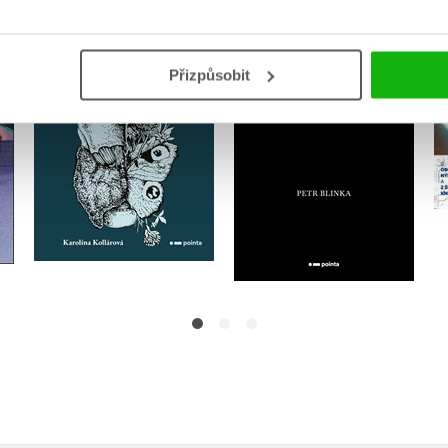
Pokusnej Motýlek
Smrt táty
Karolína Kollárová
Petr Blinka
Přizpůsobit
Do košíku
Do košíku
223 Kč
159 Kč
279 Kč
199 Kč