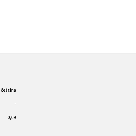
Populárně - naučná pro dospělé
Young adult (SK)
Populárně - naučné pro děti
Zahraniční literatura
Předškoláci
Zdraví a životní styl
Příroda a zahrada
šechny tituly
čeština
-
0,09