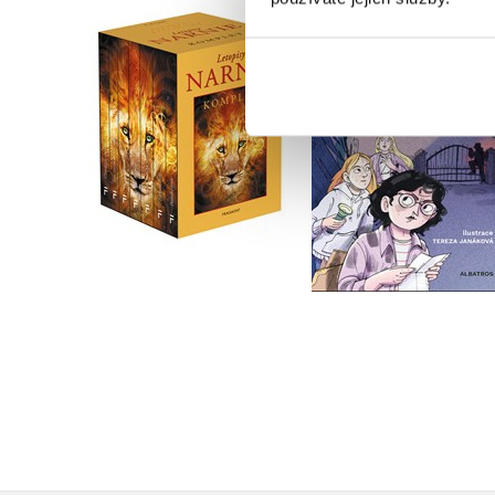
NARNIE – komplet
Útulek záhad
1.-7.díl – box
Petr Hugo Šlik
C. S. Lewis
Do košíku
Do košíku
279 Kč
349 Kč
1 832 Kč
2 290 Kč