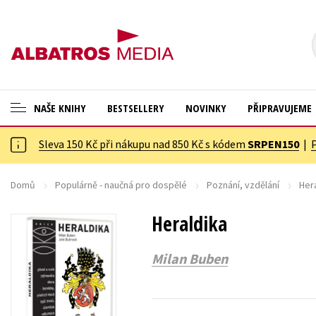
NAŠE KNIHY
BESTSELLERY
NOVINKY
PŘIPRAVUJEME
Sleva 150 Kč při nákupu nad 850 Kč s kódem
SRPEN150
|
ANGLICKÉ KNIHY -20 %
Cestování
VÝPRODEJ -70 %
Dárkové publikace
Domů
Populárně - naučná pro dospělé
Poznání, vzdělání
Her
KNIHY S DÁRKEM
Dárkové zboží
Heraldika
ASTERIX S DÁRKEM
Digitální fotografie
Milan Buben
🎁DÁRKOVÉ PUBLIKACE
Esoterika a duchovní svět
✉️ DÁRKOVÉ POUKAZY
Historie a military
Hobby