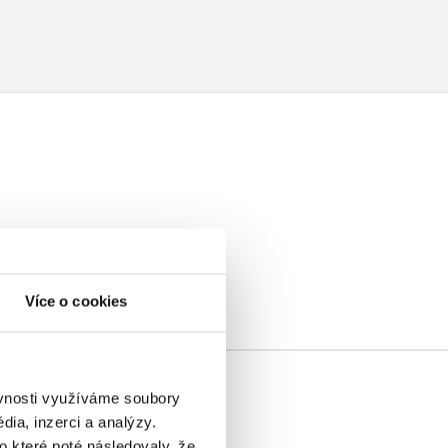
elé
Více o cookies
ěvnosti využíváme soubory
ia, inzerci a analýzy.
o které poté následovaly, že