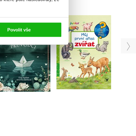
Pohřební průvodci
Můj první atlas zvířat
Povolit vše
,
Oleg Vojtíšek
Kolekt
Anne Möllerová
Veronika Žáčiková
Do košíku
Do košíku
215 Kč
269 Kč
319 Kč
399 Kč