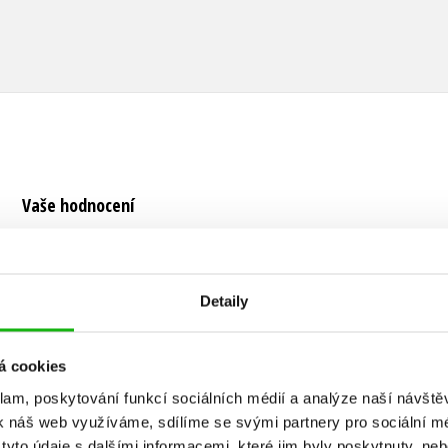
Vaše hodnocení
Uživatelskou recenzi mohou vkládat pouze registrovaní uživat
Přihlásit
Detaily
á cookies
klam, poskytování funkcí sociálních médií a analýze naší návšt
MOHLO BY VÁS TAKÉ ZAJÍMAT
k náš web využíváme, sdílíme se svými partnery pro sociální méd
yto údaje s dalšími informacemi, které jim byly poskytnuty, neb