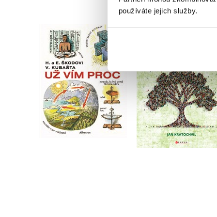
používáte jejich služby.
Už vím proč
Genealogie v prax
,
Jan Krůta
Jan Kratochvíl
,
Helena Škodová
Eduard Škoda
Do košíku
Do košíku
319 Kč
399 Kč
279 Kč
349 Kč