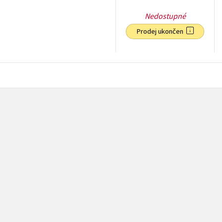
Nedostupné
Prodej ukončen
79
Kč
s DPH