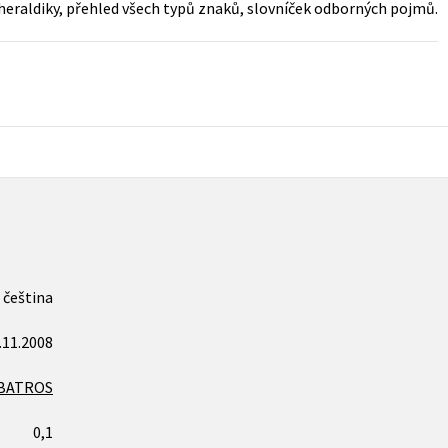
heraldiky, přehled všech typů znaků, slovníček odborných pojmů.
Populárně - naučná pro dospělé
Young adult (SK)
Populárně - naučné pro děti
Zahraniční literatura
Předškoláci
Zdraví a životní styl
Příroda a zahrada
šechny tituly
čeština
.11.2008
BATROS
0,1