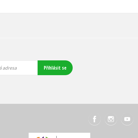
Přihlásit se
á adresa