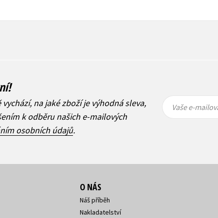
ní!
Vaše e-
Vaše e-
ě vychází, na jaké zboží je výhodná sleva,
mailová
mailová
Vaše e-mailov
adresa
adresa
ášením k odběru našich e-mailových
áním osobních údajů
.
O NÁS
Náš příběh
Nakladatelství