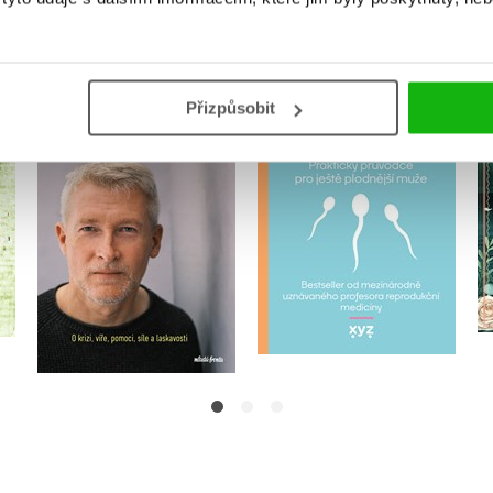
i
Dobro a zlo 21. století
Super spermie
Přizpůsobit
,
Klára Mandausová
Peter Humaidan
Marek Vácha
Do košíku
Do košíku
295 Kč
369 Kč
319 Kč
399 Kč