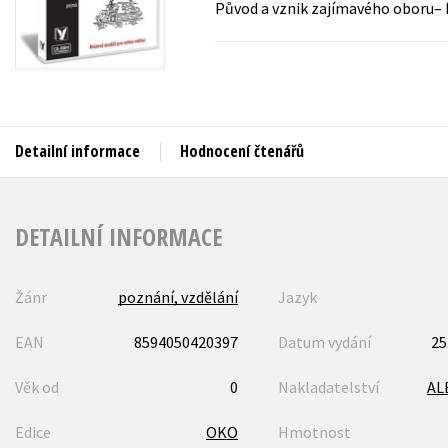
Původ a vznik zajímavého oboru– 
Auto - moto
Jazyky
Beletrie pro děti
Kalendáře
Beletrie pro dospělé
Kariéra a osobní rozvoj
Byznys a ekonomie
Detailní informace
Hodnocení čtenářů
Komiks
V
DETAILNÍ INFORMACE
Žánr
poznání, vzdělání
Jazyk
EAN
8594050420397
Datum vydání
25
Věk od
0
Nakladatelství
AL
Edice
OKO
Hmotnost