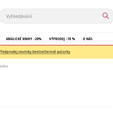
Vyhledávání
ANGLICKÉ KNIHY -20%
VÝPRODEJ -70 %
O NÁS
Předprodej novinky bestsellerové autorky
Přírodní vědy
Křížovky
Společnost, politika
aldika
Kuchařky
Technika a věda
New Adult
Učebnice
Ostatní
Umění a kultura
Počítače
Výchova a pedagogika
Poezie
Young adult