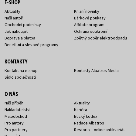
E-SHOP
Aktuality
Knižní novinky
Naši autoři
Dárkové poukazy
Obchodní podmínky
Affiliate program
Jak nakoupit
Ochrana soukromí
Doprava a platba
Zpětný odběr elektroodpadu
Benefitní a slevové programy
KONTAKTY
Kontakt na e-shop
Kontakty Albatros Media
Sídlo společnosti
O NÁS
Náš příběh
Aktuality
Nakladatelství
Kariéra
Maloobchod
Etický kodex
Pro autory
Nadace Albatros
Pro partnery
Restorio – online antikvariát