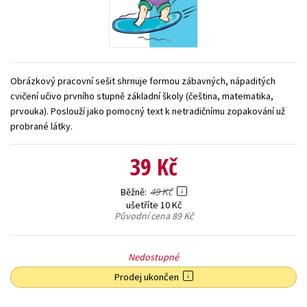
Young adult (SK)
Zahraniční literatura
Zdraví a životní styl
Všechny tituly
Obrázkový pracovní sešit shrnuje formou zábavných, nápaditých
cvičení učivo prvního stupně základní školy (čeština, matematika,
prvouka). Poslouží jako pomocný text k netradičnímu zopakování už
probrané látky.
39 Kč
49 Kč
Běžně
ušetříte 10 Kč
Původní cena
89 Kč
Nedostupné
Prodej ukončen