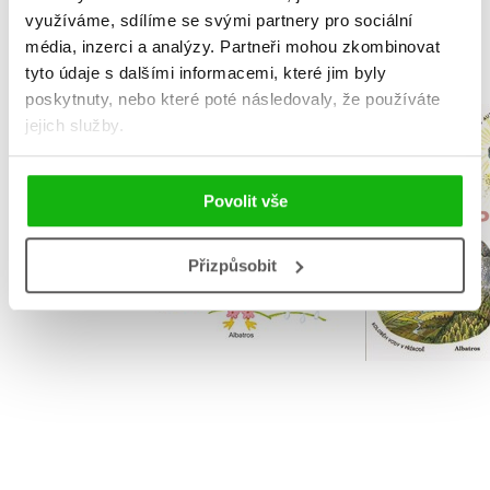
MOHLO BY VÁS TAKÉ ZAJÍMAT
využíváme, sdílíme se svými partnery pro sociální
média, inzerci a analýzy.
Partneři mohou zkombinovat
tyto údaje s dalšími informacemi, které jim byly
poskytnuty, nebo které poté následovaly, že používáte
jejich služby.
Už vím 
Sluníčko maluje
,
Jan Kr
Renata Frančíková
,
Helena Š
Eduard 
Povolit vše
Přizpůsobit
Do košíku
Do košík
239 Kč
299 Kč
279 Kč
3