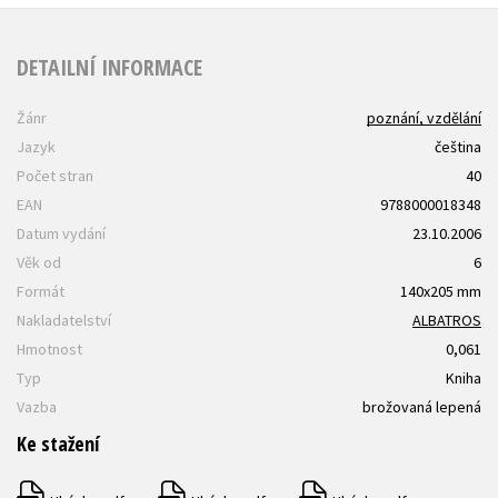
DETAILNÍ INFORMACE
Žánr
poznání, vzdělání
Jazyk
čeština
Počet stran
40
EAN
9788000018348
Datum vydání
23.10.2006
Věk od
6
Formát
140x205 mm
Nakladatelství
ALBATROS
Hmotnost
0,061
Typ
Kniha
Vazba
brožovaná lepená
Ke stažení