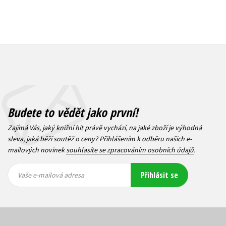
Budete to vědět jako první!
Zajímá Vás, jaký knižní hit právě vychází, na jaké zboží je výhodná
sleva, jaká běží soutěž o ceny? Přihlášením k odběru našich e-
mailových novinek
souhlasíte se zpracováním osobních údajů
.
Vaše e-
Vaše e-
Přihlásit se
mailová
mailová
Vaše e-mailová adresa
adresa
adresa