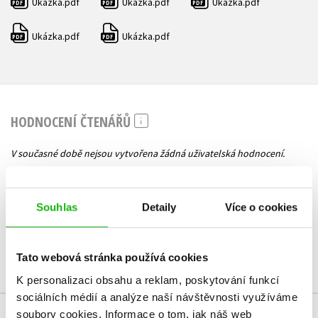
Ukázka.pdf
Ukázka.pdf
Ukázka.pdf
PDF
PDF
PDF
Ukázka.pdf
Ukázka.pdf
PDF
PDF
HODNOCENÍ ČTENÁŘŮ
V současné době nejsou vytvořena žádná uživatelská hodnocení.
Vaše hodnocení
Souhlas
Detaily
Více o cookies
Uživatelskou recenzi mohou vkládat pouze registrovaní uživatelé
Přihlásit
Tato webová stránka používá cookies
K personalizaci obsahu a reklam, poskytování funkcí
sociálních médií a analýze naší návštěvnosti využíváme
soubory cookies.
Informace o tom, jak náš web