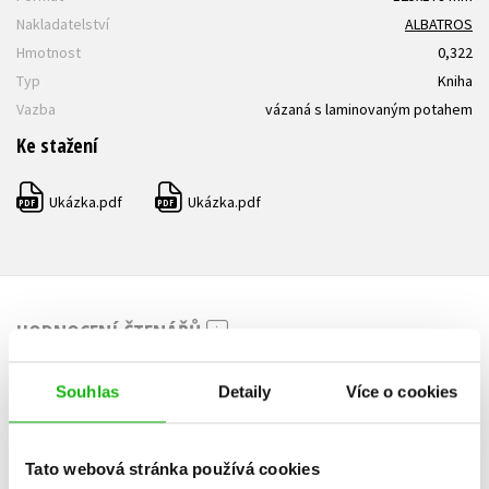
Nakladatelství
ALBATROS
Hmotnost
0,322
Typ
Kniha
Vazba
vázaná s laminovaným potahem
Ke stažení
Ukázka.pdf
Ukázka.pdf
PDF
PDF
HODNOCENÍ ČTENÁŘŮ
V současné době nejsou vytvořena žádná uživatelská hodnocení.
Souhlas
Detaily
Více o cookies
Vaše hodnocení
Tato webová stránka používá cookies
Uživatelskou recenzi mohou vkládat pouze registrovaní uživatelé