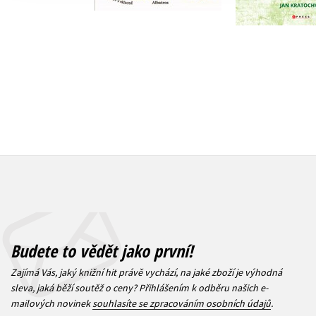
319 Kč
3
279 Kč
349 Kč
Budete to vědět jako první!
Zajímá Vás, jaký knižní hit právě vychází, na jaké zboží je výhodná
sleva, jaká běží soutěž o ceny? Přihlášením k odběru našich e-
mailových novinek
souhlasíte se zpracováním osobních údajů
.