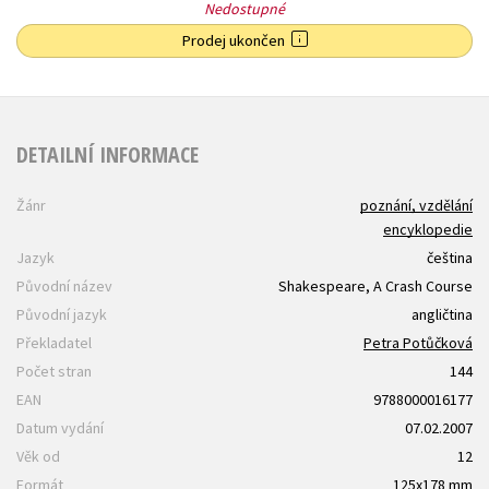
Nedostupné
Prodej ukončen
DETAILNÍ INFORMACE
Žánr
poznání, vzdělání
encyklopedie
Jazyk
čeština
Původní název
Shakespeare, A Crash Course
Původní jazyk
angličtina
Překladatel
Petra Potůčková
Počet stran
144
EAN
9788000016177
Datum vydání
07.02.2007
Věk od
12
Formát
125x178 mm