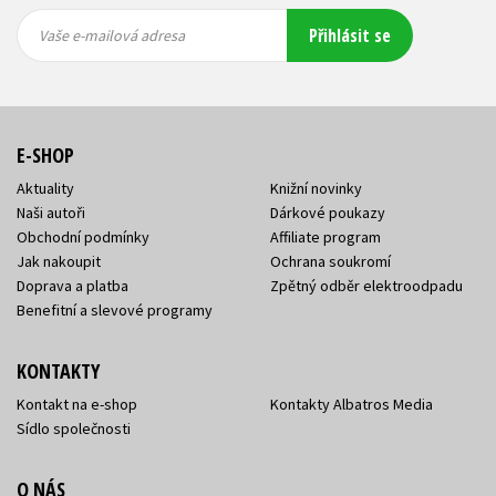
Vaše e-
Vaše e-
Přihlásit se
mailová
mailová
Vaše e-mailová adresa
adresa
adresa
E-SHOP
Aktuality
Knižní novinky
Naši autoři
Dárkové poukazy
Obchodní podmínky
Affiliate program
Jak nakoupit
Ochrana soukromí
Doprava a platba
Zpětný odběr elektroodpadu
Benefitní a slevové programy
KONTAKTY
Kontakt na e-shop
Kontakty Albatros Media
Sídlo společnosti
O NÁS