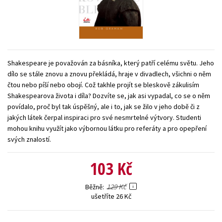
Young adult (SK)
Zahraniční literatura
Zdraví a životní styl
Všechny tituly
Shakespeare je považován za básníka, který patří celému světu. Jeho
dílo se stále znovu a znovu překládá, hraje v divadlech, všichni o něm
čtou nebo píší nebo obojí. Což takhle projít se bleskově zákulisím
Shakespearova života i díla? Dozvíte se, jak asi vypadal, co se o něm
povídalo, proč byl tak úspěšný, ale i to, jak se žilo v jeho době či z
jakých látek čerpal inspiraci pro své nesmrtelné výtvory. Studenti
mohou knihu využít jako výbornou látku pro referáty a pro opepření
svých znalostí.
103 Kč
129 Kč
Běžně
ušetříte 26 Kč