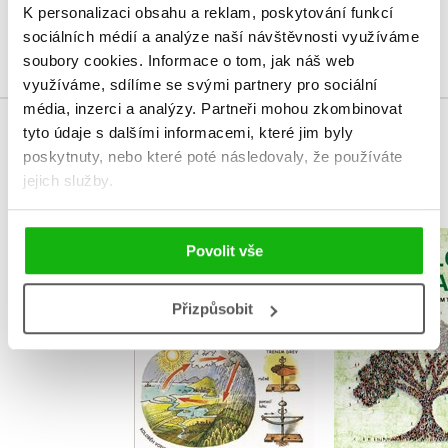
K personalizaci obsahu a reklam, poskytování funkcí
Přihlásit
sociálních médií a analýze naší návštěvnosti využíváme
soubory cookies.
Informace o tom, jak náš web
využíváme, sdílíme se svými partnery pro sociální
média, inzerci a analýzy.
Partneři mohou zkombinovat
tyto údaje s dalšími informacemi, které jim byly
MOHLO BY VÁS TAKÉ ZAJÍMAT
poskytnuty, nebo které poté následovaly, že používáte
jejich služby.
Už vím proč
Povolit vše
Genealogie
,
Jan Krůta
Jan Krato
,
Helena Škodová
Přizpůsobit
Eduard Škoda
Do košík
Do košíku