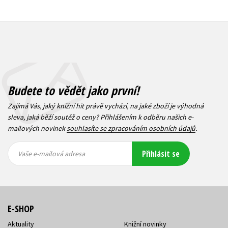
Budete to vědět jako první!
Zajímá Vás, jaký knižní hit právě vychází, na jaké zboží je výhodná
sleva, jaká běží soutěž o ceny? Přihlášením k odběru našich e-
mailových novinek
souhlasíte se zpracováním osobních údajů
.
Vaše e-
Vaše e-
Přihlásit se
mailová
mailová
Vaše e-mailová adresa
adresa
adresa
E-SHOP
Aktuality
Knižní novinky