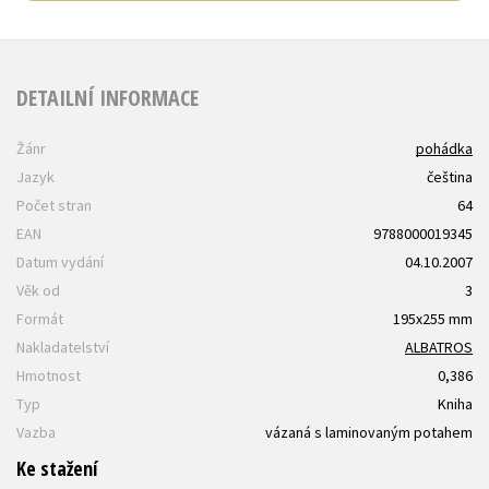
DETAILNÍ INFORMACE
Žánr
pohádka
Jazyk
čeština
Počet stran
64
EAN
9788000019345
Datum vydání
04.10.2007
Věk od
3
Formát
195x255 mm
Nakladatelství
ALBATROS
Hmotnost
0,386
Typ
Kniha
Vazba
vázaná s laminovaným potahem
Ke stažení