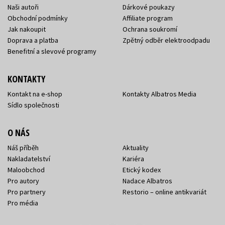
Naši autoři
Dárkové poukazy
Obchodní podmínky
Affiliate program
Jak nakoupit
Ochrana soukromí
Doprava a platba
Zpětný odběr elektroodpadu
Benefitní a slevové programy
KONTAKTY
Kontakt na e-shop
Kontakty Albatros Media
Sídlo společnosti
O NÁS
Náš příběh
Aktuality
Nakladatelství
Kariéra
Maloobchod
Etický kodex
Pro autory
Nadace Albatros
Pro partnery
Restorio – online antikvariát
Pro média