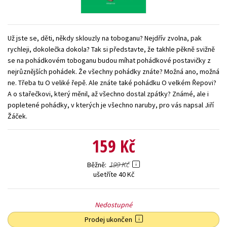
Young adult (SK)
Zahraniční literatura
Zdraví a životní styl
Všechny tituly
Už jste se, děti, někdy sklouzly na toboganu? Nejdřív zvolna, pak
rychleji, dokolečka dokola? Tak si představte, že takhle pěkně svižně
se na pohádkovém toboganu budou míhat pohádkové postavičky z
nejrůznějších pohádek. Že všechny pohádky znáte? Možná ano, možná
ne. Třeba tu O veliké řepě. Ale znáte také pohádku O velkém Řepovi?
A o stařečkovi, který měnil, až všechno dostal zpátky? Známé, ale i
popletené pohádky, v kterých je všechno naruby, pro vás napsal Jiří
Žáček.
159 Kč
199 Kč
Běžně
ušetříte 40 Kč
Nedostupné
Prodej ukončen