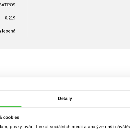
BATROS
0,219
 lepená
Vaše hodnocení
Uživatelskou recenzi mohou vkládat pouze registrovaní uživat
Detaily
Přihlásit
á cookies
klam, poskytování funkcí sociálních médií a analýze naší návšt