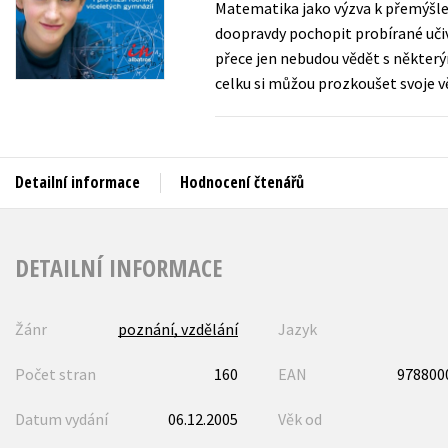
Matematika jako výzva k přemýšle
Auto - moto
doopravdy pochopit probírané učiv
Jazyky
Beletrie pro děti
přece jen nebudou vědět s někter
Kalendáře
celku si můžou prozkoušet svoje vě
Beletrie pro dospělé
Kariéra a osobní rozvoj
Byznys a ekonomie
Komiks
Detailní informace
Hodnocení čtenářů
V
DETAILNÍ INFORMACE
Žánr
poznání, vzdělání
Jazyk
Počet stran
160
EAN
978800
Datum vydání
06.12.2005
Věk od