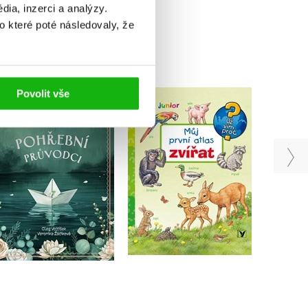
ia, inzerci a analýzy.
o které poté následovaly, že
Povolit vše
Pohřební průvodci
Můj první atlas zvířat
,
Oleg Vojtíšek
Kolekt
Anne Möllerová
Veronika Žáčiková
Do košíku
Do košíku
215 Kč
269 Kč
319 Kč
399 Kč