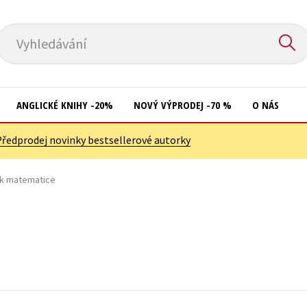
Vyhledávání
ANGLICKÉ KNIHY -20%
NOVÝ VÝPRODEJ -70 %
O NÁS
Předprodej novinky bestsellerové autorky
Přírodní vědy
Křížovky
Společnost, politika
č k matematice
Kuchařky
Technika a věda
New Adult
Učebnice
Ostatní
Umění a kultura
Počítače
Výchova a pedagogika
Poezie
Young adult