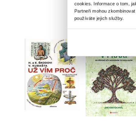
cookies.
Informace o tom, ja
Partneři mohou zkombinovat t
používáte jejich služby.
Už vím proč
Genealogie v prax
,
Jan Krůta
Jan Kratochvíl
,
Helena Škodová
Eduard Škoda
Do košíku
Do košíku
319 Kč
399 Kč
279 Kč
349 Kč