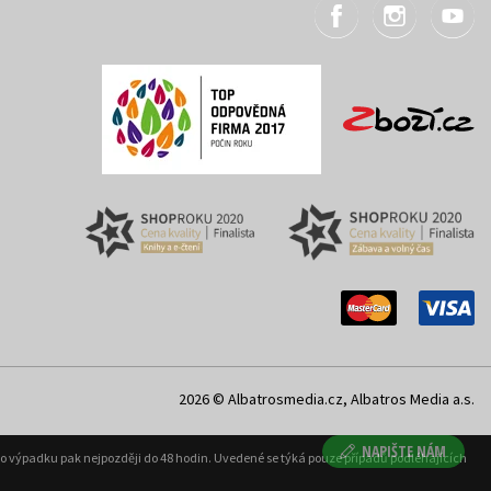
2026 © Albatrosmedia.cz, Albatros Media a.s.
NAPIŠTE NÁM
ého výpadku pak nejpozději do 48 hodin. Uvedené se týká pouze případů podléhajících