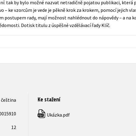
ní: tak by bylo možné nazvat netradičně pojatou publikaci, kter
Populárně - naučná pro dospělé
o – ke vzorcům je vede je pěkně krok za krokem, pomocí jejich vlas
Young adult (SK)
Populárně - naučné pro děti
ým postupem rady, mají možnost nahlédnout do nápovědy – a na 
Zahraniční literatura
domosti. Dotisk titulu z úspěšné vzdělávací řady Klíč.
Předškoláci
Zdraví a životní styl
Příroda a zahrada
šechny tituly
Ke stažení
čeština
0015910
Ukázka.pdf
PDF
12