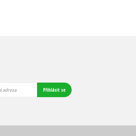
Přihlásit se
á adresa