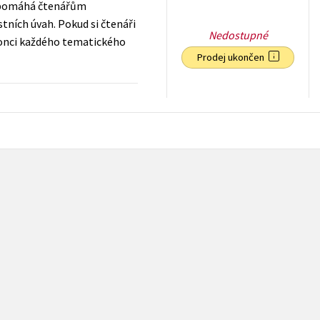
á pomáhá čtenářům
tních úvah. Pokud si čtenáři
Nedostupné
konci každého tematického
Prodej ukončen
55
Kč
s DPH