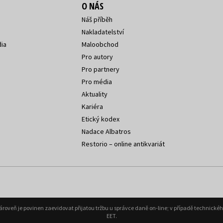
O NÁS
Náš příběh
Nakladatelství
ia
Maloobchod
Pro autory
Pro partnery
Pro média
Aktuality
Kariéra
Etický kodex
Nadace Albatros
Restorio – online antikvariát
Zároveň je povinen zaevidovat přijatou tržbu u správce daně on-line; v případě technick
EET.