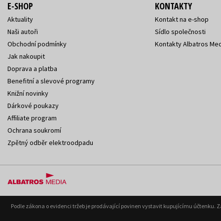
E-SHOP
KONTAKTY
Aktuality
Kontakt na e-shop
Naši autoři
Sídlo společnosti
Obchodní podmínky
Kontakty Albatros Med
Jak nakoupit
Doprava a platba
Benefitní a slevové programy
Knižní novinky
Dárkové poukazy
Affiliate program
Ochrana soukromí
Zpětný odběr elektroodpadu
Podle zákona o evidenci tržeb je prodávající povinen vystavit kupujícímu účtenku. 