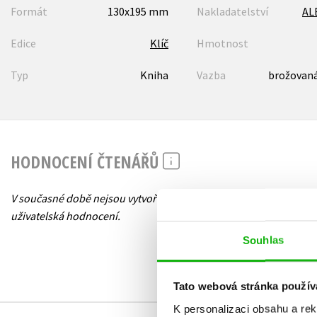
Formát
130x195 mm
Nakladatelství
AL
Edice
Klíč
Hmotnost
Typ
Kniha
Vazba
brožovaná
HODNOCENÍ ČTENÁŘŮ
V současné době nejsou vytvořena žádná
uživatelská hodnocení.
Souhlas
Tato webová stránka použív
K personalizaci obsahu a re