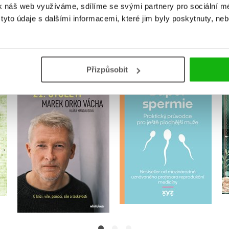
k náš web využíváme, sdílíme se svými partnery pro sociální méd
MOHLO BY VÁS TAKÉ ZAJÍMAT
yto údaje s dalšími informacemi, které jim byly poskytnuty, neb
Přizpůsobit
i
Dobro a zlo 21. století
Super spermie
,
Klára Mandausová
Peter Humaidan
Marek Vácha
Do košíku
Do košíku
295 Kč
369 Kč
319 Kč
399 Kč