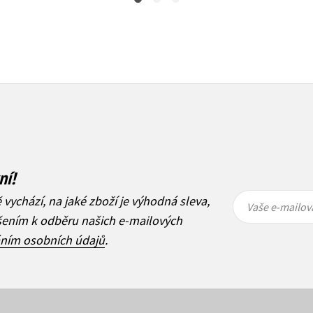
ní!
Vaše e-
Vaše e-
ě vychází, na jaké zboží je výhodná sleva,
mailová
mailová
Vaše e-mailov
adresa
adresa
ášením k odběru našich e-mailových
áním osobních údajů
.