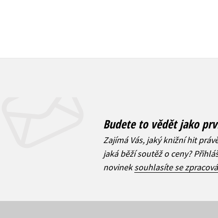
Budete to vědět jako prv
Zajímá Vás, jaký knižní hit práv
jaká běží soutěž o ceny? Přihl
novinek
souhlasíte se zpracov