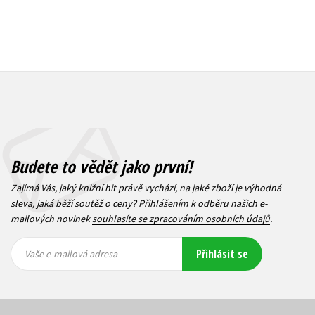
Budete to vědět jako první!
Zajímá Vás, jaký knižní hit právě vychází, na jaké zboží je výhodná
sleva, jaká běží soutěž o ceny? Přihlášením k odběru našich e-
mailových novinek
souhlasíte se zpracováním osobních údajů
.
Vaše e-
Vaše e-
Přihlásit se
mailová
mailová
Vaše e-mailová adresa
adresa
adresa