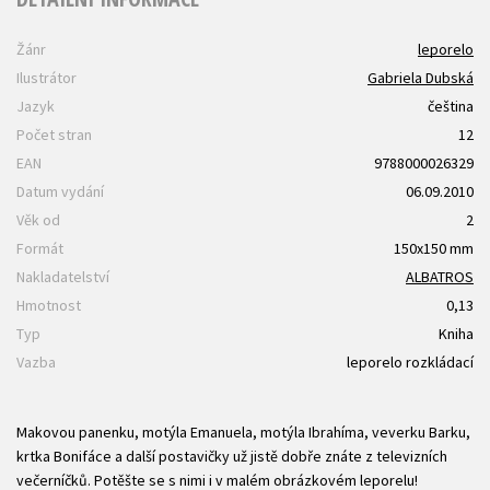
Žánr
leporelo
Ilustrátor
Gabriela Dubská
Jazyk
čeština
Počet stran
12
EAN
9788000026329
Datum vydání
06.09.2010
Věk od
2
Formát
150x150 mm
Nakladatelství
ALBATROS
Hmotnost
0,13
Typ
Kniha
Vazba
leporelo rozkládací
Makovou panenku, motýla Emanuela, motýla Ibrahíma, veverku Barku,
krtka Bonifáce a další postavičky už jistě dobře znáte z televizních
večerníčků. Potěšte se s nimi i v malém obrázkovém leporelu!