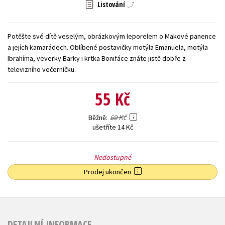
Listování
Young adult (SK)
Zahraniční literatura
Zdraví a životní styl
Potěšte své dítě veselým, obrázkovým leporelem o Makové panence
Všechny tituly
a jejích kamarádech. Oblíbené postavičky motýla Emanuela, motýla
Ibrahíma, veverky Barky i krtka Bonifáce znáte jistě dobře z
televizního večerníčku.
55 Kč
69 Kč
Běžně
ušetříte 14 Kč
Nedostupné
Prodej ukončen
DETAILNÍ INFORMACE