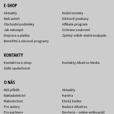
E-SHOP
Aktuality
Knižní novinky
Naši autoři
Dárkové poukazy
Obchodní podmínky
Affiliate program
Jak nakoupit
Ochrana soukromí
Doprava a platba
Zpětný odběr elektroodpadu
Benefitní a slevové programy
KONTAKTY
Kontakt na e-shop
Kontakty Albatros Media
Sídlo společnosti
O NÁS
Náš příběh
Aktuality
Nakladatelství
Kariéra
Maloobchod
Etický kodex
Pro autory
Nadace Albatros
Pro partnery
Restorio – online antikvariát