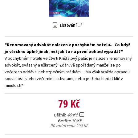
Young adult (SK)
Zahraniční literatura
Zdraví a životní styl
Všechny tituly
Listování
Renomovaný advokát nalezen v pochybném hotelu... Co když
je všechno úplně jinak, než jak to na první pohled vypadá?
V pochybném hotelu ve čtvrti Křišťálový palác je nalezen renomovaný
advokát, svázaný a uškrcený. Zdánlivě spořádaný manžel se po
večerech oddával nebezpečným hrátkám… Má však vražda opravdu
souvislost s jeho večerními aktivitami, nebo je třeba hledat klíč v
minulosti?
79 Kč
99 Kč
Běžně
ušetříte 20 Kč
Původní cena
299 Kč