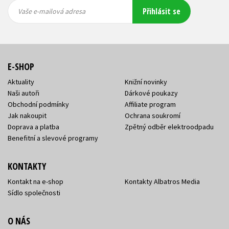
Vaše e-
Vaše e-
Přihlásit se
mailová
mailová
Vaše e-mailová adresa
adresa
adresa
E-SHOP
Aktuality
Knižní novinky
Naši autoři
Dárkové poukazy
Obchodní podmínky
Affiliate program
Jak nakoupit
Ochrana soukromí
Doprava a platba
Zpětný odběr elektroodpadu
Benefitní a slevové programy
KONTAKTY
Kontakt na e-shop
Kontakty Albatros Media
Sídlo společnosti
O NÁS