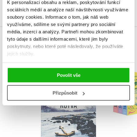
K personalizaci obsahu a reklam, poskytování funkcí
Přihlásit
sociálních médií a analýze naší návštěvnosti využíváme
soubory cookies.
Informace o tom, jak náš web
využíváme, sdílíme se svými partnery pro sociální
média, inzerci a analýzy.
Partneři mohou zkombinovat
tyto údaje s dalšími informacemi, které jim byly
MOHLO BY VÁS TAKÉ ZAJÍMAT
poskytnuty, nebo které poté následovaly, že používáte
jejich služby.
Záhady ox
Povolit vše
Kotva
čajovny 
Kristina Ohlssonová
H. Y. H
Přizpůsobit
Do košíku
Do košík