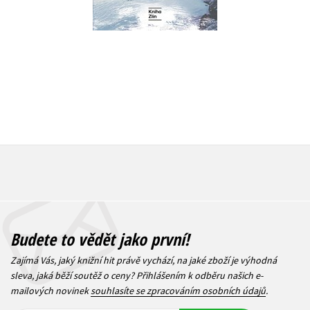
479 Kč
599 Kč
872 Kč
1 
Budete to vědět jako první!
Zajímá Vás, jaký knižní hit právě vychází, na jaké zboží je výhodná
sleva, jaká běží soutěž o ceny? Přihlášením k odběru našich e-
mailových novinek
souhlasíte se zpracováním osobních údajů
.