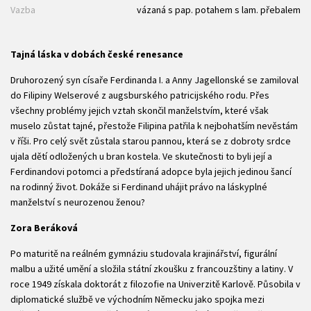
Vazba
vázaná s pap. potahem s lam. přebalem
Tajná láska v dobách české renesance
Druhorozený syn císaře Ferdinanda I. a Anny Jagellonské se zamiloval
do Filipiny Welserové z augsburského patricijského rodu. Přes
všechny problémy jejich vztah skončil manželstvím, které však
muselo zůstat tajné, přestože Filipina patřila k nejbohatším nevěstám
v říši. Pro celý svět zůstala starou pannou, která se z dobroty srdce
ujala dětí odložených u bran kostela. Ve skutečnosti to byli její a
Ferdinandovi potomci a předstíraná adopce byla jejich jedinou šancí
na rodinný život. Dokáže si Ferdinand uhájit právo na láskyplné
manželství s neurozenou ženou?
Zora Beráková
Po maturitě na reálném gymnáziu studovala krajinářství, figurální
malbu a užité umění a složila státní zkoušku z francouzštiny a latiny. V
roce 1949 získala doktorát z filozofie na Univerzitě Karlově. Působila v
diplomatické službě ve východním Německu jako spojka mezi