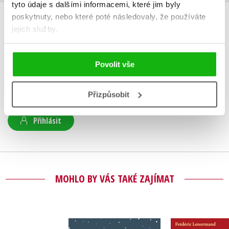
tyto údaje s dalšími informacemi, které jim byly
poskytnuty, nebo které poté následovaly, že používáte
HODNOCENÍ ČTENÁŘŮ
jejich služby.
V současné době nejsou vytvořena žádná uživatelská hodnocení.
Povolit vše
Vaše hodnocení
Přizpůsobit
Uživatelskou recenzi mohou vkládat pouze registrovaní uživatelé
Přihlásit
MOHLO BY VÁS TAKÉ ZAJÍMAT