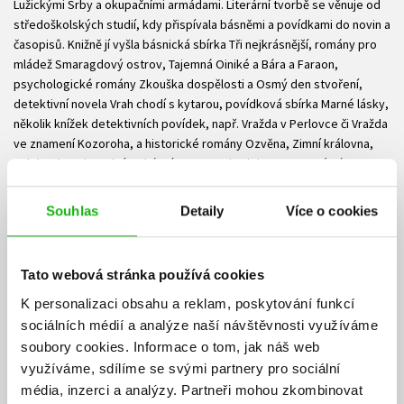
Lužickými Srby a okupačními armádami. Literární tvorbě se věnuje od
středoškolských studií, kdy přispívala básněmi a povídkami do novin a
časopisů. Knižně jí vyšla básnická sbírka Tři nejkrásnější, romány pro
mládež Smaragdový ostrov, Tajemná Oiniké a Bára a Faraon,
psychologické romány Zkouška dospělosti a Osmý den stvoření,
detektivní novela Vrah chodí s kytarou, povídková sbírka Marné lásky,
několik knížek detektivních povídek, např. Vražda v Perlovce či Vražda
ve znamení Kozoroha, a historické romány Ozvěna, Zimní královna,
Daleko do nebe, Plný pohár vína, Konec hodokvasu, Marné návraty,
Nekorunovaná královna, Po meči a po přeslici a Desátá Múza. Kromě
původních děl bylo vydáno padesát jejích knižních překladu,
Souhlas
Detaily
Více o cookies
spolupracovala s filmem, televizí a rozhlasem, pro který napsala
několik desítek literárních pásem, a získala rovněž radu literárních
cen.
Tato webová stránka používá cookies
Ke stažení
K personalizaci obsahu a reklam, poskytování funkcí
sociálních médií a analýze naší návštěvnosti využíváme
Ukázka.pdf
soubory cookies.
Informace o tom, jak náš web
PDF
využíváme, sdílíme se svými partnery pro sociální
média, inzerci a analýzy.
Partneři mohou zkombinovat