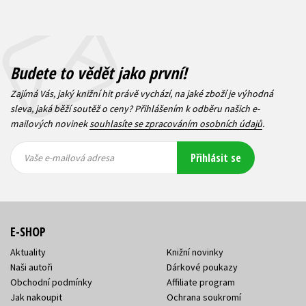
Budete to vědět jako první!
Zajímá Vás, jaký knižní hit právě vychází, na jaké zboží je výhodná
sleva, jaká běží soutěž o ceny? Přihlášením k odběru našich e-
mailových novinek
souhlasíte se zpracováním osobních údajů
.
Vaše e-
Vaše e-
Přihlásit se
mailová
mailová
Vaše e-mailová adresa
adresa
adresa
E-SHOP
Aktuality
Knižní novinky
Naši autoři
Dárkové poukazy
Obchodní podmínky
Affiliate program
Jak nakoupit
Ochrana soukromí