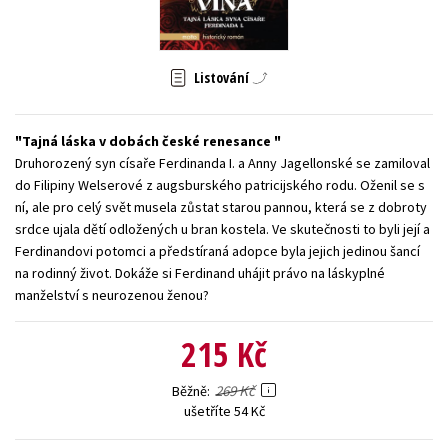
Young adult (SK)
Zahraniční literatura
Zdraví a životní styl
Všechny tituly
Listování
Tajná láska v dobách české renesance
Druhorozený syn císaře Ferdinanda I. a Anny Jagellonské se zamiloval
do Filipiny Welserové z augsburského patricijského rodu. Oženil se s
ní, ale pro celý svět musela zůstat starou pannou, která se z dobroty
srdce ujala dětí odložených u bran kostela. Ve skutečnosti to byli její a
Ferdinandovi potomci a předstíraná adopce byla jejich jedinou šancí
na rodinný život. Dokáže si Ferdinand uhájit právo na láskyplné
manželství s neurozenou ženou?
215 Kč
269 Kč
Běžně
ušetříte 54 Kč