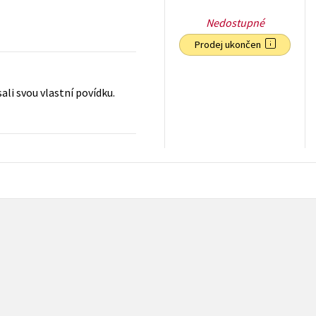
Nedostupné
Prodej ukončen
li svou vlastní povídku.
199
Kč
s DPH