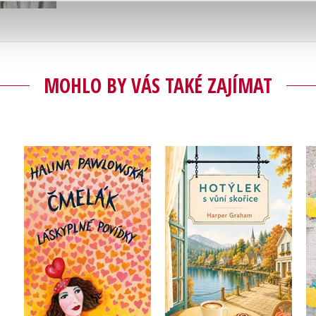
MOHLO BY VÁS TAKÉ ZAJÍMAT
Čmelák - Láskyplné
Hotýlek s vůní skořice
povídky
Harper Graham
Halina Pawlowská
Do košíku
Do košíku
319 Kč
399 Kč