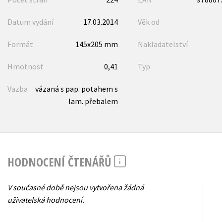
Datum vydání
17.03.2014
Věk od
Formát
145x205 mm
Nakladatelství
Hmotnost
0,41
Typ
Vazba
vázaná s pap. potahem s
lam. přebalem
HODNOCENÍ ČTENÁŘŮ
V současné době nejsou vytvořena žádná
uživatelská hodnocení.