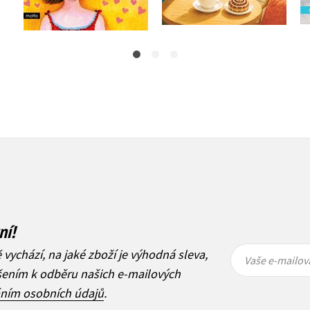
359 Kč
449 Kč
ní!
Vaše e-
Vaše e-
ě vychází, na jaké zboží je výhodná sleva,
mailová
mailová
Vaše e-mailov
adresa
adresa
ášením k odběru našich e-mailových
áním osobních údajů
.