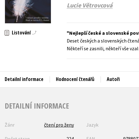
Auto - moto
Lucie Větrovcová
Jazyky
Beletrie pro děti
Kalendáře
Beletrie pro dospělé
Listování
Nejlepší české a slovenské po
Kariéra a osobní rozvoj
Byznys a ekonomie
Deset českých a slovenských čtenář
Komiks
Někteří se zasnili, někteří vše vz
V
Detailní informace
Hodnocení čtenářů
Autoři
DETAILNÍ INFORMACE
Žánr
čtení pro ženy
Jazyk
Počet stran
224
EAN
978807