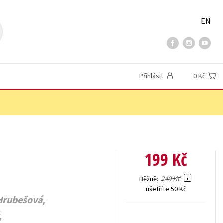
EN
Přihlásit
0 Kč
199 Kč
249 Kč
Běžně
ušetříte 50 Kč
,
Hrubešová
,