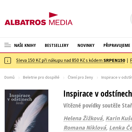
NAŠE KNIHY
BESTSELLERY
NOVINKY
PŘIPRAVUJEME
Sleva 150 Kč při nákupu nad 850 Kč s kódem
SRPEN150
|
ANGLICKÉ KNIHY -20 %
Cestování
NOVÝ VÝPRODEJ -70 %
Dárkové publikace
Domů
Beletrie pro dospělé
Čtení pro ženy
Inspirace v odstí
KNIHY S DÁRKEM
Dárkové zboží
Inspirace v odstínech
ASTERIX S DÁRKEM
Digitální fotografie
Vítězné povídky soutěže Sta
🎁DÁRKOVÉ PUBLIKACE
Esoterika a duchovní svět
,
Helena Žižková
Karin Kuš
✉️ DÁRKOVÉ POUKAZY
Historie a military
,
Romana Niklová
Lenka Č
Hobby