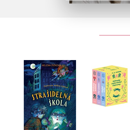
Záhady oxfordské
Strašidelná škola
čajovny - BOX
Helena Žižková
H. Y. Hanna
Do košíku
Do košíku
215 Kč
269 Kč