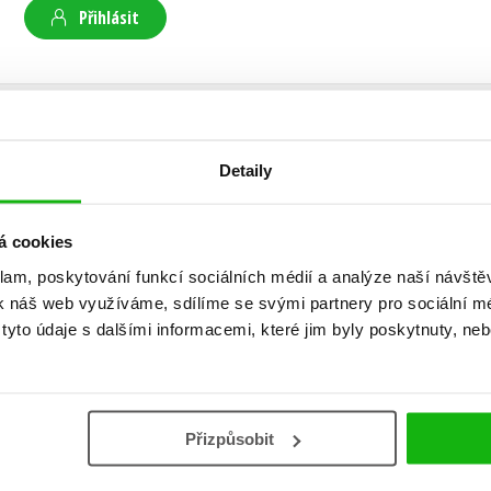
Přihlásit
AUTOR KNIHY
Detaily
Helena Žižková
á cookies
klam, poskytování funkcí sociálních médií a analýze naší návšt
Helena Žižková se věnuje knížkám pro menší čt
k náš web využíváme, sdílíme se svými partnery pro sociální méd
pedagogickou školu, poté učitelství na Univerzi
yto údaje s dalšími informacemi, které jim byly poskytnuty, neb
době učí na prvním stupni Základní školy v Holi
příběhy pro děti, například
Hafík
nebo
Já nikdy
pod Orebem.
Přizpůsobit
Zobrazit profil autora