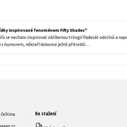
Populárně - naučná pro dospělé
Young adult (SK)
Populárně - naučné pro děti
Zahraniční literatura
Předškoláci
vídky inspirované fenoménem Fifty Shades
Zdraví a životní styl
Příroda a zahrada
ů se nechalo inspirovat oblíbenou trilogií Padesát odstínů a napsa
ali s humorem, někteří dokonce ještě přitvrdili…
šechny tituly
Ke stažení
čeština
3888527