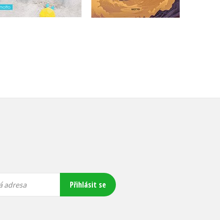
Přihlásit se
á adresa