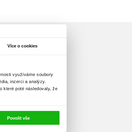
Více o cookies
ěvnosti využíváme soubory
enáře. Vystudovala Střední
ia, inzerci a analýzy.
tě v Hradci Králové. V současné
o které poté následovaly, že
cích. Ve volném čase píše
 nelžu
. Žije v Třebechovicích
Povolit vše