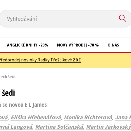
Vyhledávání
ANGLICKÉ KNIHY -20%
NOVÝ VÝPRODEJ -70 %
O NÁS
Předprodej novinky Radky Třeštíkové
ZDE
Přírodní vědy
Křížovky
Společnost, politika
nech šedi
Kuchařky
Technika a věda
New Adult
 šedi
Učebnice
Ostatní
ň se novou E L James
Umění a kultura
Počítače
,
,
,
ová
Eliška Hřebenářová
Monika Richterová
Jana 
Výchova a pedagogika
Poezie
,
,
erná Langová
Martina Solčanská
Martin Jarkovský
Young adult