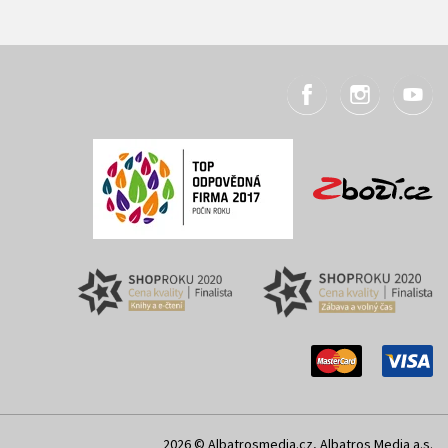
2026 © Albatrosmedia.cz, Albatros Media a.s.