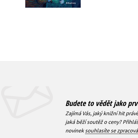
872 Kč
1 090 Kč
Budete to vědět jako prv
Zajímá Vás, jaký knižní hit práv
jaká běží soutěž o ceny? Přihl
novinek
souhlasíte se zpracov