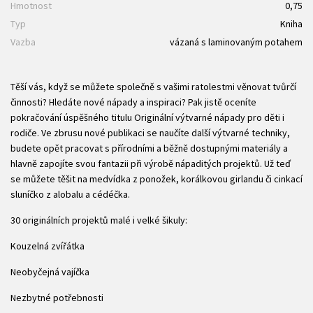
Hmotnost
0,75
Typ
Kniha
Vazba
vázaná s laminovaným potahem
Těší vás, když se můžete společně s vašimi ratolestmi věnovat tvůrčí
činnosti? Hledáte nové nápady a inspiraci? Pak jistě oceníte
pokračování úspěšného titulu Originální výtvarné nápady pro děti i
rodiče. Ve zbrusu nové publikaci se naučíte další výtvarné techniky,
budete opět pracovat s přírodními a běžně dostupnými materiály a
hlavně zapojíte svou fantazii při výrobě nápaditých projektů. Už teď
se můžete těšit na medvídka z ponožek, korálkovou girlandu či cinkací
sluníčko z alobalu a cédéčka.
30 originálních projektů malé i velké šikuly:
Kouzelná zvířátka
Neobyčejná vajíčka
Nezbytné potřebnosti