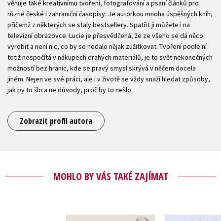
věnuje také kreativnímu tvoření, fotografování a psaní článků pro
různé české i zahraniční časopisy. Je autorkou mnoha úspěšných knih,
přičemž z některých se staly bestsellery. Spatřit ji můžete i na
televizní obrazovce. Lucie je přesvědčená, že ze všeho se dá něco
vyrobit a není nic, co by se nedalo nějak zužitkovat. Tvoření podle ní
totiž nespočítá v nákupech drahých materiálů, je to svět nekonečných
možností bez hranic, kde se pravý smysl skrývá v něčem docela
jiném. Nejen ve své práci, ale i v životě se vždy snaží hledat způsoby,
jak by to šlo a ne důvody, proč by to nešlo.
Zobrazit profil autora
MOHLO BY VÁS TAKÉ ZAJÍMAT