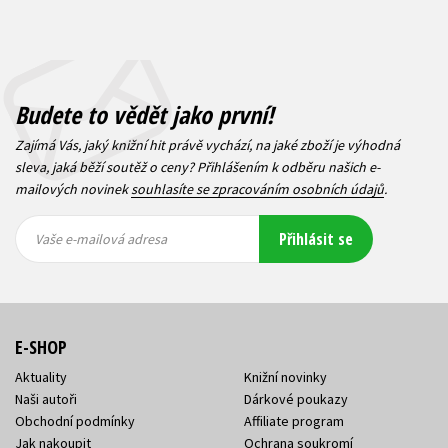
Budete to vědět jako první!
Zajímá Vás, jaký knižní hit právě vychází, na jaké zboží je výhodná
sleva, jaká běží soutěž o ceny? Přihlášením k odběru našich e-
mailových novinek
souhlasíte se zpracováním osobních údajů
.
Vaše e-
Vaše e-
Přihlásit se
mailová
mailová
Vaše e-mailová adresa
adresa
adresa
E-SHOP
Aktuality
Knižní novinky
Naši autoři
Dárkové poukazy
Obchodní podmínky
Affiliate program
Jak nakoupit
Ochrana soukromí