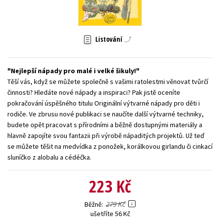
Young adult (SK)
Zahraniční literatura
Zdraví a životní styl
Všechny tituly
Listování
Nejlepší nápady pro malé i velké šikuly!
Těší vás, když se můžete společně s vašimi ratolestmi věnovat tvůrčí
činnosti? Hledáte nové nápady a inspiraci? Pak jistě oceníte
pokračování úspěšného titulu Originální výtvarné nápady pro děti i
rodiče. Ve zbrusu nové publikaci se naučíte další výtvarné techniky,
budete opět pracovat s přírodními a běžně dostupnými materiály a
hlavně zapojíte svou fantazii při výrobě nápaditých projektů. Už teď
se můžete těšit na medvídka z ponožek, korálkovou girlandu či cinkací
sluníčko z alobalu a cédéčka.
223 Kč
279 Kč
Běžně
ušetříte 56 Kč