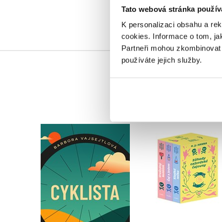
Tato webová stránka použív
K personalizaci obsahu a re
cookies.
Informace o tom, ja
Partneři mohou zkombinovat t
používáte jejich služby.
Záhady oxfordské
Cyklista
čajovny - BOX
Barbora Vajsejtlová
H. Y. Hanna
Do košíku