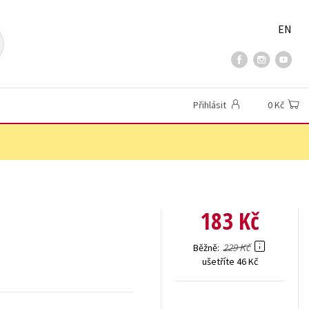
EN
Přihlásit
0 Kč
183 Kč
229 Kč
Běžně
ušetříte 46 Kč