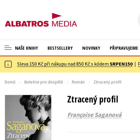
NAŠE KNIHY
BESTSELLERY
NOVINKY
PŘIPRAVUJEME
Sleva 150 Kč při nákupu nad 850 Kč s kódem
SRPEN150
|
ANGLICKÉ KNIHY -20 %
Cestování
NOVÝ VÝPRODEJ -70 %
Dárkové publikace
Domů
Beletrie pro dospělé
Román
Ztracený profil
KNIHY S DÁRKEM
Dárkové zboží
Ztracený profil
ASTERIX S DÁRKEM
Digitální fotografie
Françoise Saganová
🎁DÁRKOVÉ PUBLIKACE
Esoterika a duchovní svět
✉️ DÁRKOVÉ POUKAZY
Historie a military
Hobby