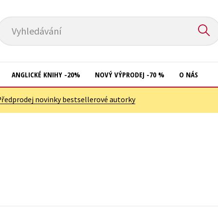
Vyhledávání
ANGLICKÉ KNIHY -20%
NOVÝ VÝPRODEJ -70 %
O NÁS
Předprodej novinky bestsellerové autorky
Přírodní vědy
Křížovky
Společnost, politika
Kuchařky
Technika a věda
New Adult
Učebnice
Ostatní
Umění a kultura
Počítače
Výchova a pedagogika
Poezie
Young adult