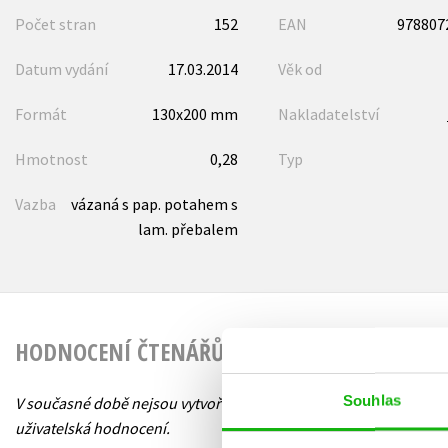
Počet stran
152
EAN
978807
Datum vydání
17.03.2014
Věk od
Formát
130x200 mm
Nakladatelství
Hmotnost
0,28
Typ
Vazba
vázaná s pap. potahem s
lam. přebalem
HODNOCENÍ ČTENÁŘŮ
Souhlas
V současné době nejsou vytvořena žádná
uživatelská hodnocení.