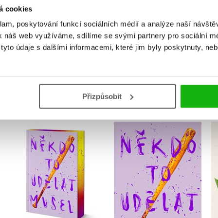
á cookies
Přihlásit
klam, poskytování funkcí sociálních médií a analýze naší návšt
k náš web využíváme, sdílíme se svými partnery pro sociální méd
yto údaje s dalšími informacemi, které jim byly poskytnuty, neb
MOHLO BY VÁS TAKÉ ZAJÍMAT
Přizpůsobit
Někdo to udělat musel
Někdo to udělat musel
- limitované vydání
Velikovsky
Velikovsky
Do košíku