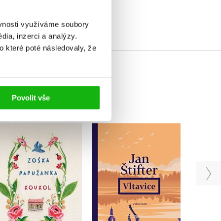
ěvnosti využíváme soubory
ia, inzerci a analýzy.
o které poté následovaly, že
Povolit vše
Koukol
Vltavice
Zoska Papuzanka
Jan Štifter
Do košíku