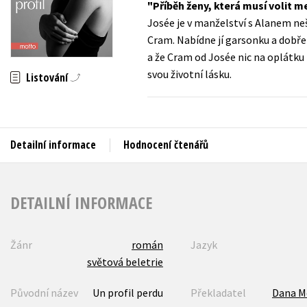
Příběh ženy, která musí volit 
Auto - moto
Josée je v manželství s Alanem ne
Jazyky
Beletrie pro děti
Cram. Nabídne jí garsonku a dobře
Kalendáře
a že Cram od Josée nic na oplátku
Beletrie pro dospělé
svou životní lásku.
Listování
Kariéra a osobní rozvoj
Byznys a ekonomie
Komiks
Detailní informace
Hodnocení čtenářů
V
DETAILNÍ INFORMACE
Žánr
román
Jazyk
světová beletrie
Původní název
Un profil perdu
Překladatel
Dana M