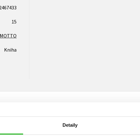
2467433
15
MOTTO
Kniha
Detaily
Vaše hodnocení
Uživatelskou recenzi mohou vkládat pouze registrovaní uživat