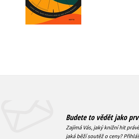
Do košíku
319 Kč
399 Kč
872 Kč
1 090 Kč
Budete to vědět jako prv
Zajímá Vás, jaký knižní hit práv
jaká běží soutěž o ceny? Přihl