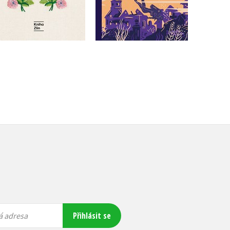
Do košíku
359 Kč
449 Kč
375 Kč
469 Kč
Přihlásit se
á adresa