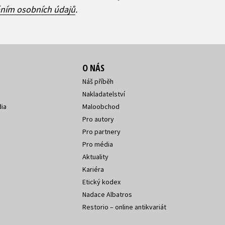
áním osobních údajů
.
O NÁS
Náš příběh
Nakladatelství
ia
Maloobchod
Pro autory
Pro partnery
Pro média
Aktuality
Kariéra
Etický kodex
Nadace Albatros
Restorio – online antikvariát