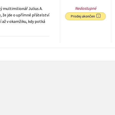
Nedostupné
ý multimilionář Julius A.
 že jde o upřímné přátelství
Prodej ukončen
í až v okamžiku, kdy potká
183
Kč
s DPH