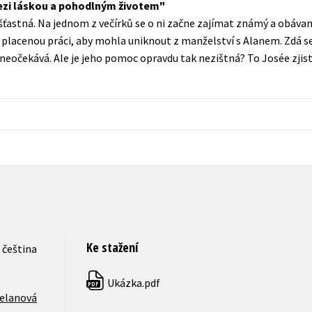
mezi láskou a pohodlným životem
Populárně - naučná pro dospělé
šťastná. Na jednom z večírků se o ni začne zajímat známý a obávan
Young adult (SK)
Populárně - naučné pro děti
 placenou práci, aby mohla uniknout z manželství s Alanem. Zdá se,
Zahraniční literatura
 neočekává. Ale je jeho pomoc opravdu tak nezištná? To Josée zjist
Předškoláci
Zdraví a životní styl
Příroda a zahrada
šechny tituly
Ke stažení
čeština
Ukázka.pdf
PDF
elanová