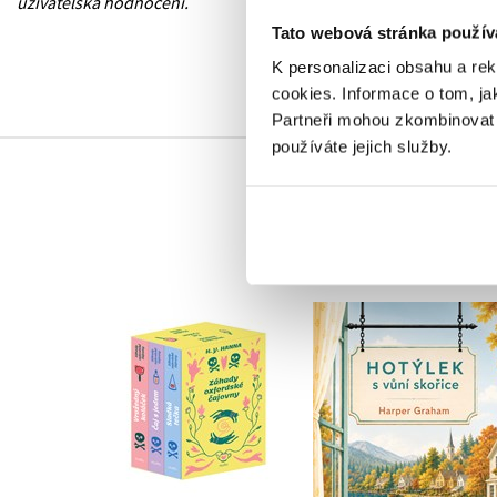
uživatelská hodnocení.
Tato webová stránka použív
K personalizaci obsahu a re
cookies.
Informace o tom, ja
Partneři mohou zkombinovat t
používáte jejich služby.
Záhady oxfordské
Hotýlek s vůní skoři
čajovny - BOX
Harper Graham
H. Y. Hanna