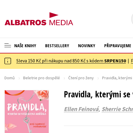
NAŠE KNIHY
BESTSELLERY
NOVINKY
PŘIPRAVUJEME
Sleva 150 Kč při nákupu nad 850 Kč s kódem
SRPEN150
|
ANGLICKÉ KNIHY -20 %
Cestování
VÝPRODEJ -70 %
Dárkové publikace
Domů
Beletrie pro dospělé
Čtení pro ženy
Pravidla, kterými
KNIHY S DÁRKEM
Dárkové zboží
Pravidla, kterými se
ASTERIX S DÁRKEM
Digitální fotografie
,
Ellen Feinová
Sherrie Sch
🎁DÁRKOVÉ PUBLIKACE
Esoterika a duchovní svět
✉️ DÁRKOVÉ POUKAZY
Historie a military
Hobby