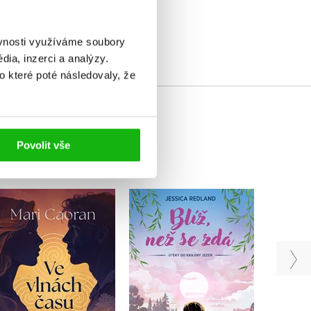
elé
ěvnosti využíváme soubory
ia, inzerci a analýzy.
o které poté následovaly, že
Povolit vše
Ve vlnách času
Pi
Blíž, než se zdá
Mari Caoran
Jessica Redland