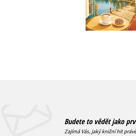
Do košíku
Do košíku
319 Kč
399 Kč
872 Kč
1 090 Kč
Budete to vědět jako prv
Zajímá Vás, jaký knižní hit práv