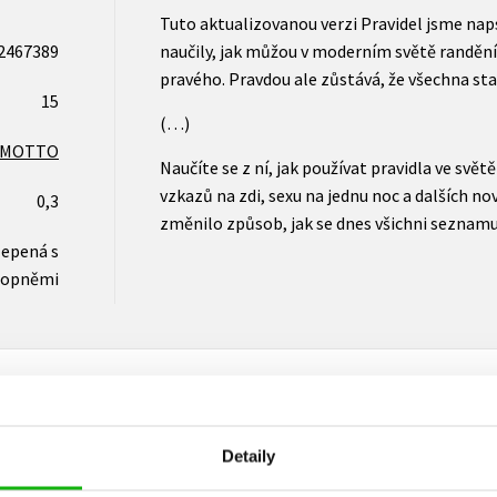
Tuto aktualizovanou verzi Pravidel jsme na
2467389
naučily, jak můžou v moderním světě randění
pravého. Pravdou ale zůstává, že všechna star
15
(…)
MOTTO
Naučíte se z ní, jak používat pravidla ve svě
vzkazů na zdi, sexu na jednu noc a dalších no
0,3
změnilo způsob, jak se dnes všichni seznamuj
lepená s
lopněmi
Detaily
Vaše hodnocení