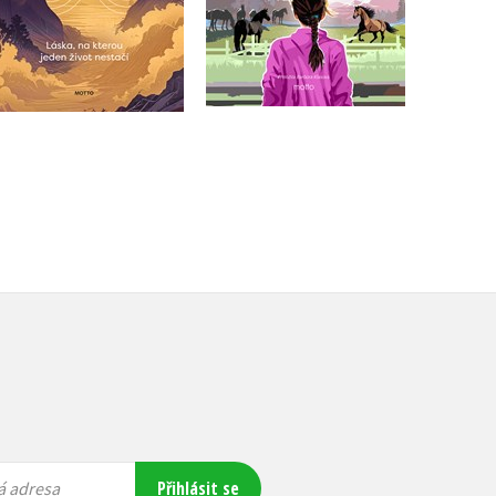
Do košíku
Do košíku
319 Kč
399 Kč
375 Kč
469 Kč
Přihlásit se
á adresa