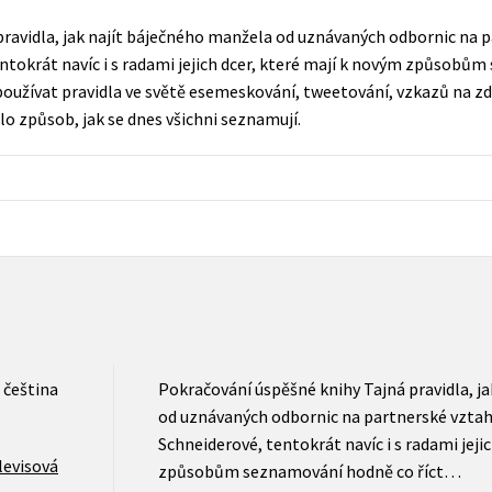
Populárně - naučná pro dospělé
ravidla, jak najít báječného manžela od uznávaných odbornic na p
Young adult (SK)
Populárně - naučné pro děti
entokrát navíc i s radami jejich dcer, které mají k novým způsob
Zahraniční literatura
 používat pravidla ve světě esemeskování, tweetování, vzkazů na zdi
Předškoláci
o způsob, jak se dnes všichni seznamují.
Zdraví a životní styl
Příroda a zahrada
šechny tituly
čeština
Pokračování úspěšné knihy Tajná pravidla, j
od uznávaných odbornic na partnerské vztahy
Schneiderové, tentokrát navíc i s radami jeji
levisová
způsobům seznamování hodně co říct…