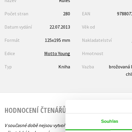
název
Rules
Počet stran
280
EAN
978807
Datum vydání
22.07.2013
Věk od
Formát
125x195 mm
Nakladatelství
Edice
Motto Young
Hmotnost
Typ
Kniha
Vazba
brožovaná 
ch
HODNOCENÍ ČTENÁŘŮ
Souhlas
V současné době nejsou vytvořena žádná