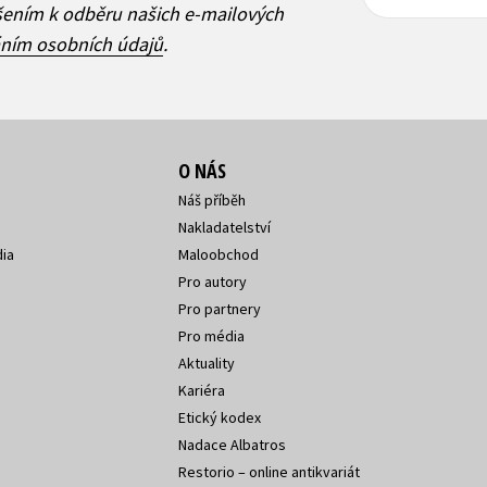
adresa
adresa
ášením k odběru našich e-mailových
áním osobních údajů
.
O NÁS
Náš příběh
Nakladatelství
ia
Maloobchod
Pro autory
Pro partnery
Pro média
Aktuality
Kariéra
Etický kodex
Nadace Albatros
Restorio – online antikvariát