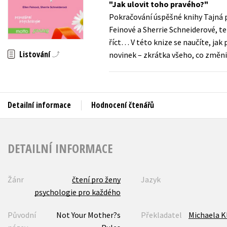
Jak ulovit toho pravého?
Auto - moto
Pokračování úspěšné knihy Tajná p
Jazyky
Beletrie pro děti
Feinové a Sherrie Schneiderové, t
Kalendáře
říct… V této knize se naučíte, jak
Beletrie pro dospělé
Listování
novinek – zkrátka všeho, co změnil
Kariéra a osobní rozvoj
Byznys a ekonomie
Komiks
Detailní informace
Hodnocení čtenářů
V
DETAILNÍ INFORMACE
Žánr
čtení pro ženy
Jazyk
psychologie pro každého
Původní
Not Your Mother?s
Překladatel
Michaela K