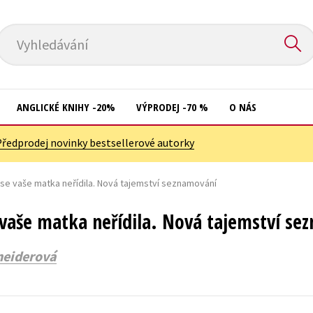
Vyhledávání
ANGLICKÉ KNIHY -20%
VÝPRODEJ -70 %
O NÁS
Předprodej novinky bestsellerové autorky
Přírodní vědy
Křížovky
Společnost, politika
 se vaše matka neřídila. Nová tajemství seznamování
Kuchařky
Technika a věda
New Adult
 vaše matka neřídila. Nová tajemství se
Učebnice
Ostatní
neiderová
Umění a kultura
Počítače
Výchova a pedagogika
Poezie
Young adult