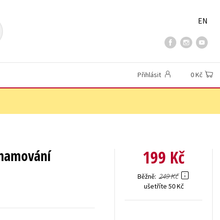
EN
Přihlásit
0 Kč
199 Kč
znamování
249 Kč
Běžně
ušetříte 50 Kč