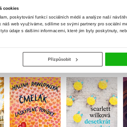
Uživatelskou recenzi mohou vkládat pouze registrovaní uživat
á cookies
klam, poskytování funkcí sociálních médií a analýze naší návšt
Přihlásit
k náš web využíváme, sdílíme se svými partnery pro sociální méd
yto údaje s dalšími informacemi, které jim byly poskytnuty, neb
MOHLO BY VÁS TAKÉ ZAJÍMAT
Přizpůsobit
Čmelák - Láskyplné
ce
Desetkrát a dost
povídky
Scarlett Wilková
Halina Pawlowská