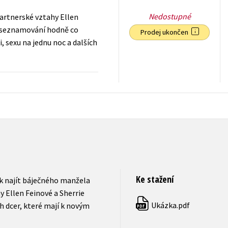
Nedostupné
artnerské vztahy Ellen
ům seznamování hodně co
Prodej ukončen
, sexu na jednu noc a dalších
199
Kč
s DPH
Ke stažení
ak najít báječného manžela
 Ellen Feinové a Sherrie
Ukázka.pdf
ch dcer, které mají k novým
PDF