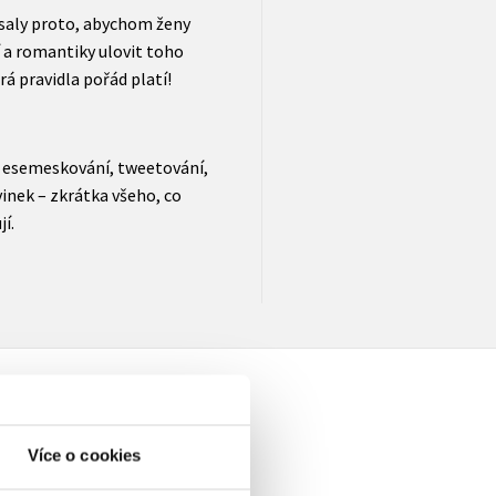
psaly proto, abychom ženy
 a romantiky ulovit toho
á pravidla pořád platí!
tě esemeskování, tweetování,
vinek – zkrátka všeho, co
í.
Více o cookies