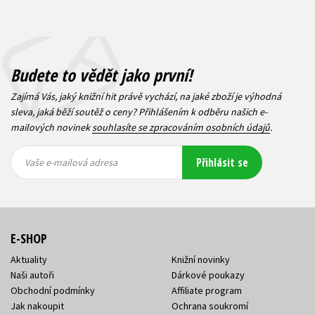
Budete to vědět jako první!
Zajímá Vás, jaký knižní hit právě vychází, na jaké zboží je výhodná
sleva, jaká běží soutěž o ceny? Přihlášením k odběru našich e-
mailových novinek
souhlasíte se zpracováním osobních údajů
.
Vaše e-
Vaše e-
Přihlásit se
mailová
mailová
Vaše e-mailová adresa
adresa
adresa
E-SHOP
Aktuality
Knižní novinky
Naši autoři
Dárkové poukazy
Obchodní podmínky
Affiliate program
Jak nakoupit
Ochrana soukromí