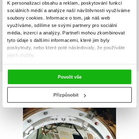
K personalizaci obsahu a reklam, poskytování funkcí
V současné době nejsou vytvořena žádná uživatelská hodnocení.
sociálních médií a analýze naší návštěvnosti využíváme
soubory cookies.
Informace o tom, jak náš web
využíváme, sdílíme se svými partnery pro sociální
Vaše hodnocení
média, inzerci a analýzy.
Partneři mohou zkombinovat
Uživatelskou recenzi mohou vkládat pouze registrovaní uživatelé
tyto údaje s dalšími informacemi, které jim byly
poskytnuty, nebo které poté následovaly, že používáte
Přihlásit
jejich služby.
Povolit vše
AUTOR KNIHY
Přizpůsobit