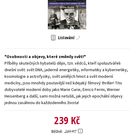
Young adult (SK)
Zahraniční literatura
Zdraví a životní styl
Všechny tituly
Listování
Osobnosti a objevy, které změnily svět!
Příběhy skutečných hybatelů dějin, tzn. vědců, kteří spoluutvářeli
dnešní svět: svět DNA, jaderné energetiky, informatiky a kybernetiky,
kosmologie a astrofyziky, svět umělých hmot a svět moderní
medicíny, jsou mnohdy poutavější než kdejaký filmový thriller! Tito
dobyvatelé moderní doby jako Marie Curie, Enrico Fermi, Werner
Heisenberg a další, sami možná netušili, jak jejich epochální objevy
jednou zasáhnou do každodenního života!
239 Kč
299 Kč
Běžně