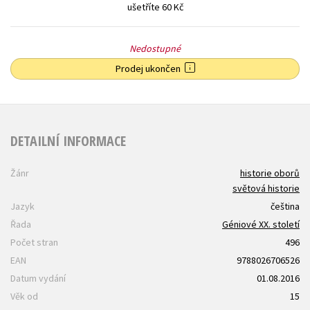
ušetříte 60 Kč
Nedostupné
Prodej ukončen
DETAILNÍ INFORMACE
Žánr
historie oborů
světová historie
Jazyk
čeština
Řada
Géniové XX. století
Počet stran
496
EAN
9788026706526
Datum vydání
01.08.2016
Věk od
15