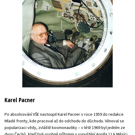
Karel Pacner
Po absolvování VŠE nastoupil Karel Pacner v roce 1959 do redakce
Mladé fronty, kde pracoval až do odchodu do důchodu. Věnoval se
popularizaci vědy, zvláště kosmonautiky – v létě 1969 byl jedním ze
dvou Čechů, kteří byli osobně přítomni u vypuštění Apolla 11 k Měsíci