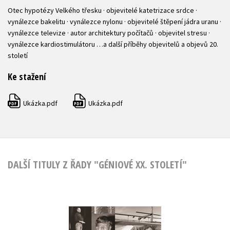
Otec hypotézy Velkého třesku · objevitelé katetrizace srdce ·
vynálezce bakelitu · vynálezce nylonu · objevitelé štěpení jádra uranu ·
vynálezce televize · autor architektury počítačů · objevitel stresu ·
vynálezce kardiostimulátoru …a další příběhy objevitelů a objevů 20.
století
Ke stažení
Ukázka.pdf
Ukázka.pdf
PDF
PDF
DALŠÍ TITULY Z ŘADY "GÉNIOVÉ XX. STOLETÍ"
Géniové XX. století