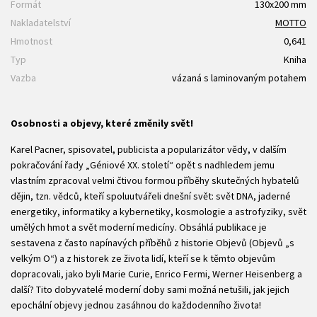
Formát
130x200 mm
Nakladatelství
MOTTO
Hmotnost
0,641
Typ
Kniha
Vazba
vázaná s laminovaným potahem
Osobnosti a objevy, které změnily svět!
Karel Pacner, spisovatel, publicista a popularizátor vědy, v dalším
pokračování řady „Géniové XX. století“ opět s nadhledem jemu
vlastním zpracoval velmi čtivou formou příběhy skutečných hybatelů
dějin, tzn. vědců, kteří spoluutvářeli dnešní svět: svět DNA, jaderné
energetiky, informatiky a kybernetiky, kosmologie a astrofyziky, svět
umělých hmot a svět moderní medicíny. Obsáhlá publikace je
sestavena z často napínavých příběhů z historie Objevů (Objevů „s
velkým O“) a z historek ze života lidí, kteří se k těmto objevům
dopracovali, jako byli Marie Curie, Enrico Fermi, Werner Heisenberg a
další? Tito dobyvatelé moderní doby sami možná netušili, jak jejich
epochální objevy jednou zasáhnou do každodenního života!