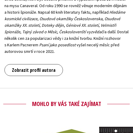
na mysu Canaveral. Od roku 1990 se rovněž věnuje moderním dějinám
a historii špionáže. Napsal 60 knih literatury faktu, například
Hledáme
kosmické civilizace
,
Osudové okamžiky Československa
,
Osudové
okamžiky XX. století
,
Doteky dějin
,
Géniové XX. století
,
Velmistři
špionáže
,
Tajný závod o Měsíc
,
Českoslovenští vyzvědači
a další. Dostal
několik cen za popularizaci vědy i za knižní tvorbu. Knižní rozhovor
s Karlem Pacnerem
Psaní jako posedlost
vyšel necelý měsíc před
autorovou smrtí v roce 2021.
Zobrazit profil autora
MOHLO BY VÁS TAKÉ ZAJÍMAT