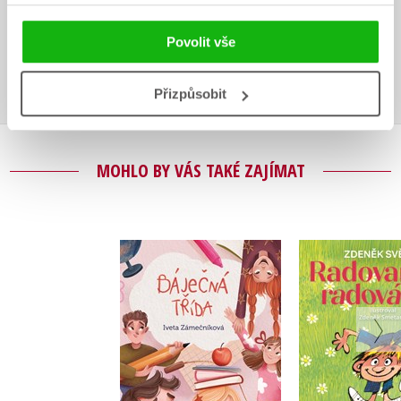
Uživatelskou recenzi mohou vkládat pouze registrovaní uživatelé
Povolit vše
Přihlásit
Přizpůsobit
MOHLO BY VÁS TAKÉ ZAJÍMAT
Radova
Báječná třída
radová
Iveta Zámečníková
Zdeněk S