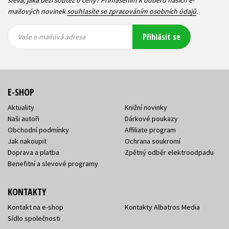
mailových novinek
souhlasíte se zpracováním osobních údajů
.
Vaše e-
Vaše e-
Přihlásit se
mailová
mailová
Vaše e-mailová adresa
adresa
adresa
E-SHOP
Aktuality
Knižní novinky
Naši autoři
Dárkové poukazy
Obchodní podmínky
Affiliate program
Jak nakoupit
Ochrana soukromí
Doprava a platba
Zpětný odběr elektroodpadu
Benefitní a slevové programy
KONTAKTY
Kontakt na e-shop
Kontakty Albatros Media
Sídlo společnosti