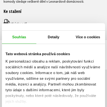
komody sleduje veškeré dění v Leonardově domácnosti.
Ke stažení
Ukázka.pdf
PDF
Souhlas
Detaily
Více o cookies
DALŠÍ TITULY Z ŘADY "LEONARDO"
Tato webová stránka používá cookies
K personalizaci obsahu a reklam, poskytování funkcí
sociálních médií a analýze naší návštěvnosti využíváme
soubory cookies.
Informace o tom, jak náš web
využíváme, sdílíme se svými partnery pro sociální
HODNOCENÍ ČTENÁŘŮ
média, inzerci a analýzy.
Partneři mohou zkombinovat
tyto údaje s dalšími informacemi, které jim byly
V současné době nejsou vytvořena žádná uživatelská hodnocení.
poskytnuty, nebo které poté následovaly, že používáte
jejich služby.
Vaše hodnocení