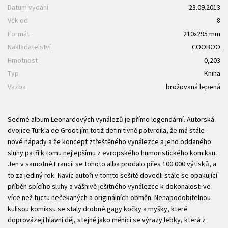
Datum vydání
23.09.2013
Věk od
8
Formát
210x295 mm
Nakladatelství
COOBOO
Hmotnost
0,203
Typ
Kniha
Vazba
brožovaná lepená
Sedmé album Leonardových vynálezů je přímo legendární. Autorská
dvojice Turk a de Groot jím totiž definitivně potvrdila, že má stále
nové nápady a že koncept ztřeštěného vynálezce a jeho oddaného
sluhy patří k tomu nejlepšímu z evropského humoristického komiksu.
Jen v samotné Francii se tohoto alba prodalo přes 100 000 výtisků, a
to za jediný rok. Navíc autoři v tomto sešitě dovedli stále se opakující
příběh spícího sluhy a vášnivě ješitného vynálezce k dokonalosti ve
více než tuctu nečekaných a originálních obměn. Nenapodobitelnou
kulisou komiksu se staly drobné gagy kočky a myšky, které
doprovázejí hlavní děj, stejně jako měnící se výrazy lebky, která z