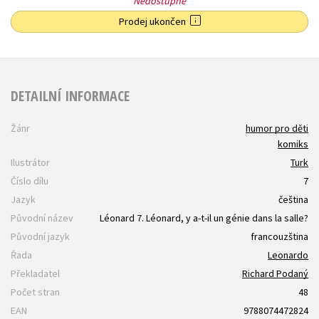
Nedostupné
Prodej ukončen
DETAILNÍ INFORMACE
Žánr
humor pro děti
komiks
Ilustrátor
Turk
Číslo dílu
7
Jazyk
čeština
Původní název
Léonard 7. Léonard, y a-t-il un génie dans la salle?
Původní jazyk
francouzština
Řada
Leonardo
Překladatel
Richard Podaný
Počet stran
48
EAN
9788074472824