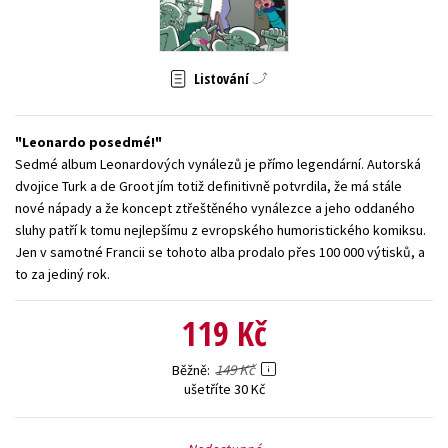
Young adult (SK)
Zahraniční literatura
Zdraví a životní styl
Všechny tituly
Listování
Leonardo posedmé!
Sedmé album Leonardových vynálezů je přímo legendární. Autorská
dvojice Turk a de Groot jím totiž definitivně potvrdila, že má stále
nové nápady a že koncept ztřeštěného vynálezce a jeho oddaného
sluhy patří k tomu nejlepšímu z evropského humoristického komiksu.
Jen v samotné Francii se tohoto alba prodalo přes 100 000 výtisků, a
to za jediný rok.
119 Kč
149 Kč
Běžně
ušetříte 30 Kč