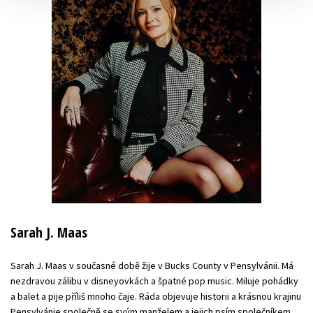
Sarah J. Maas
Sarah J. Maas v současné době žije v Bucks County v Pensylvánii. Má
nezdravou zálibu v disneyovkách a špatné pop music. Miluje pohádky
a balet a pije příliš mnoho čaje. Ráda objevuje historii a krásnou krajinu
Pensylvánie společně se svým manželem a jejich psím společníkem.