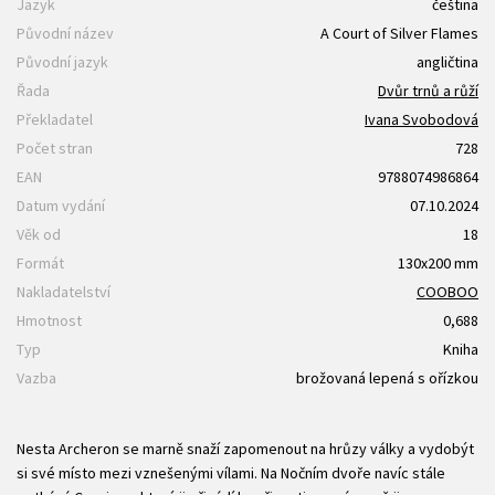
Jazyk
čeština
Původní název
A Court of Silver Flames
Původní jazyk
angličtina
Řada
Dvůr trnů a růží
Překladatel
Ivana Svobodová
Počet stran
728
EAN
9788074986864
Datum vydání
07.10.2024
Věk od
18
Formát
130x200 mm
Nakladatelství
COOBOO
Hmotnost
0,688
Typ
Kniha
Vazba
brožovaná lepená s ořízkou
Nesta Archeron se marně snaží zapomenout na hrůzy války a vydobýt
si své místo mezi vznešenými vílami. Na Nočním dvoře navíc stále