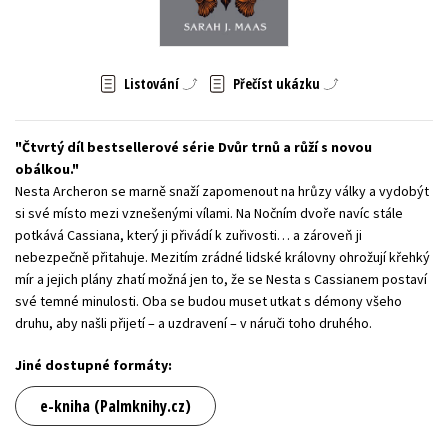
Young adult (SK)
Zahraniční literatura
Zdraví a životní styl
Všechny tituly
Listování
Přečíst ukázku
Čtvrtý díl bestsellerové série Dvůr trnů a růží s novou
obálkou.
Nesta Archeron se marně snaží zapomenout na hrůzy války a vydobýt
si své místo mezi vznešenými vílami. Na Nočním dvoře navíc stále
potkává Cassiana, který ji přivádí k zuřivosti… a zároveň ji
nebezpečně přitahuje. Mezitím zrádné lidské královny ohrožují křehký
mír a jejich plány zhatí možná jen to, že se Nesta s Cassianem postaví
své temné minulosti. Oba se budou muset utkat s démony všeho
druhu, aby našli přijetí – a uzdravení – v náruči toho druhého.
Jiné dostupné formáty:
e-kniha (Palmknihy.cz)