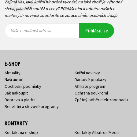
Zajímá Vás, jaký knižní hit právě vychází, na jaké zboží je výhodná
sleva, jaká běží soutěž o ceny? Přihlášením k odběru našich e-
mailových novinek
souhlasíte se zpracováním osobních údajů
.
Vaše e-
Vaše e-
Přihlásit se
mailová
mailová
Vaše e-mailová adresa
adresa
adresa
E-SHOP
Aktuality
Knižní novinky
Naši autoři
Dárkové poukazy
Obchodní podmínky
Affiliate program
Jak nakoupit
Ochrana soukromí
Doprava a platba
Zpětný odběr elektroodpadu
Benefitní a slevové programy
KONTAKTY
Kontakt na e-shop
Kontakty Albatros Media