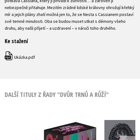
potkává Cassiana, který ji přivádí k zuřivosti… a zároveň ji
nebezpečně přitahuje. Mezitím zrádné lidské královny ohrožují křehký
mír a jejich plány zhatí možná jen to, že se Nesta s Cassianem postaví
své temné minulosti. Oba se budou muset utkat s démony všeho
druhu, aby našli přijetí – a uzdravení – v náruči toho druhého.
Ke stažení
Ukázka.pdf
PDF
DALŠÍ TITULY Z ŘADY "DVŮR TRNŮ A RŮŽÍ"
Dvůr trnů a růží -
Dvůr trnů
box 1-4