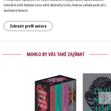
Literární svět dobyla svou sérií
Skleněný trůn
, kterou začala psát už v
šestnácti letech.
Zobrazit profil autora
MOHLO BY VÁS TAKÉ ZAJÍMAT
Dvůr trnů a růží -
Dvůr mlhy 
box 1-4
Sarah J.
Sarah J. Maas