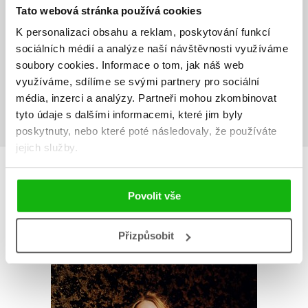
V současné době nejsou vytvořena žádná uživatelská hodnocení.
Tato webová stránka používá cookies
K personalizaci obsahu a reklam, poskytování funkcí
Vaše hodnocení
sociálních médií a analýze naší návštěvnosti využíváme
soubory cookies.
Informace o tom, jak náš web
Uživatelskou recenzi mohou vkládat pouze registrovaní uživatelé
využíváme, sdílíme se svými partnery pro sociální
média, inzerci a analýzy.
Partneři mohou zkombinovat
Přihlásit
tyto údaje s dalšími informacemi, které jim byly
poskytnuty, nebo které poté následovaly, že používáte
jejich služby.
AUTOR KNIHY
Povolit vše
Přizpůsobit