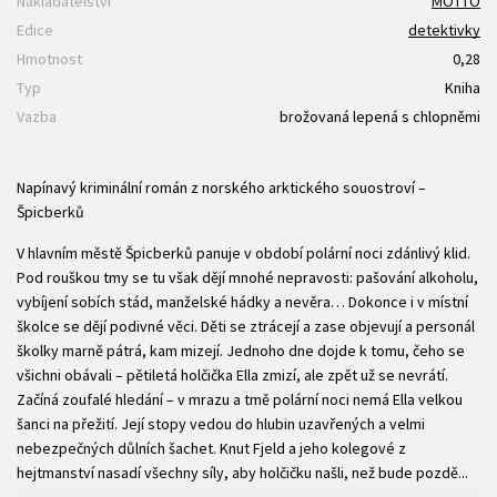
Nakladatelství
MOTTO
Edice
detektivky
Hmotnost
0,28
Typ
Kniha
Vazba
brožovaná lepená s chlopněmi
Napínavý kriminální román z norského arktického souostroví –
Špicberků
V hlavním městě Špicberků panuje v období polární noci zdánlivý klid.
Pod rouškou tmy se tu však dějí mnohé nepravosti: pašování alkoholu,
vybíjení sobích stád, manželské hádky a nevěra… Dokonce i v místní
školce se dějí podivné věci. Děti se ztrácejí a zase objevují a personál
školky marně pátrá, kam mizejí. Jednoho dne dojde k tomu, čeho se
všichni obávali – pětiletá holčička Ella zmizí, ale zpět už se nevrátí.
Začíná zoufalé hledání – v mrazu a tmě polární noci nemá Ella velkou
šanci na přežití. Její stopy vedou do hlubin uzavřených a velmi
nebezpečných důlních šachet. Knut Fjeld a jeho kolegové z
hejtmanství nasadí všechny síly, aby holčičku našli, než bude pozdě...