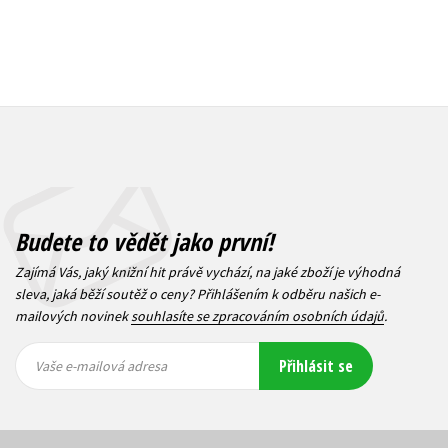
Budete to vědět jako první!
Zajímá Vás, jaký knižní hit právě vychází, na jaké zboží je výhodná
sleva, jaká běží soutěž o ceny? Přihlášením k odběru našich e-
mailových novinek
souhlasíte se zpracováním osobních údajů
.
Vaše e-
Vaše e-
Přihlásit se
mailová
mailová
Vaše e-mailová adresa
adresa
adresa