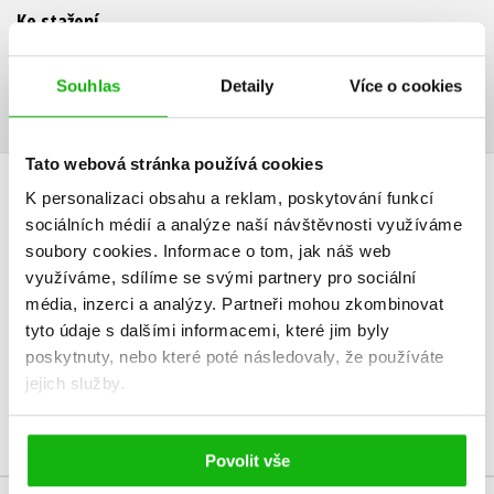
Ke stažení
Ukázka.pdf
PDF
Souhlas
Detaily
Více o cookies
Tato webová stránka používá cookies
K personalizaci obsahu a reklam, poskytování funkcí
HODNOCENÍ ČTENÁŘŮ
sociálních médií a analýze naší návštěvnosti využíváme
soubory cookies.
Informace o tom, jak náš web
V současné době nejsou vytvořena žádná uživatelská hodnocení.
využíváme, sdílíme se svými partnery pro sociální
média, inzerci a analýzy.
Partneři mohou zkombinovat
Vaše hodnocení
tyto údaje s dalšími informacemi, které jim byly
poskytnuty, nebo které poté následovaly, že používáte
Uživatelskou recenzi mohou vkládat pouze registrovaní uživatelé
jejich služby.
Přihlásit
Povolit vše