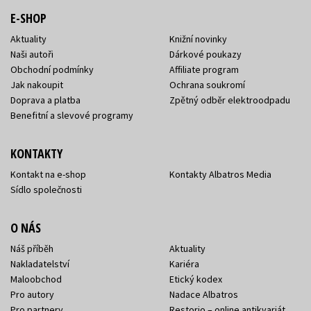
E-SHOP
Aktuality
Knižní novinky
Naši autoři
Dárkové poukazy
Obchodní podmínky
Affiliate program
Jak nakoupit
Ochrana soukromí
Doprava a platba
Zpětný odběr elektroodpadu
Benefitní a slevové programy
KONTAKTY
Kontakt na e-shop
Kontakty Albatros Media
Sídlo společnosti
O NÁS
Náš příběh
Aktuality
Nakladatelství
Kariéra
Maloobchod
Etický kodex
Pro autory
Nadace Albatros
Pro partnery
Restorio – online antikvariát