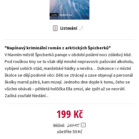
Young adult (SK)
Zahraniční literatura
Zdraví a životní styl
Všechny tituly
Listování
Napínavý kriminální román z arktických Špicberků
V hlavním městě Špicberků panuje v období polární noci zdánlivý klid.
Pod rouškou tmy se tu však dějí mnohé nepravosti: pašování alkoholu,
vybíjení sobích stád, manželské hádky a nevěra… Dokonce i v místní
školce se dějí podivné věci. Děti se ztrácejí a zase objevují a personál
školky marně pátrá, kam mizejí. Jednoho dne dojde k tomu, čeho se
všichni obávali – pětiletá holčička Ella zmizí, ale zpět už se nevrátí.
Začíná zoufalé hledání...
199 Kč
249 Kč
Běžně
ušetříte 50 Kč