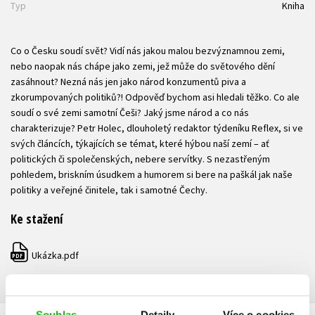
Typ
Kniha
Co o Česku soudí svět? Vidí nás jakou malou bezvýznamnou zemi,
nebo naopak nás chápe jako zemi, jež může do světového dění
zasáhnout? Nezná nás jen jako národ konzumentů piva a
zkorumpovaných politiků?! Odpověď bychom asi hledali těžko. Co ale
soudí o své zemi samotní Češi? Jaký jsme národ a co nás
charakterizuje? Petr Holec, dlouholetý redaktor týdeníku Reflex, si ve
svých článcích, týkajících se témat, které hýbou naší zemí – ať
politických či společenských, nebere servítky. S nezastřeným
pohledem, briskním úsudkem a humorem si bere na paškál jak naše
politiky a veřejné činitele, tak i samotné Čechy.
Ke stažení
Ukázka.pdf
PDF
Souhlas
Detaily
Více o cookies