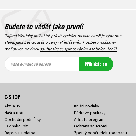
Budete to vědět jako první!
Zajímá Vás, jaký knižní hit právě vychází, na jaké zboží je výhodná
sleva, jaká běží soutěž o ceny? Přihlášením k odběru našich e-
mailových novinek
souhlasíte se zpracováním osobních údajů
.
Vaše e-
Vaše e-
Přihlásit se
mailová
mailová
Vaše e-mailová adresa
adresa
adresa
E-SHOP
Aktuality
Knižní novinky
Naši autoři
Dárkové poukazy
Obchodní podmínky
Affiliate program
Jak nakoupit
Ochrana soukromí
Doprava a platba
Zpětný odběr elektroodpadu