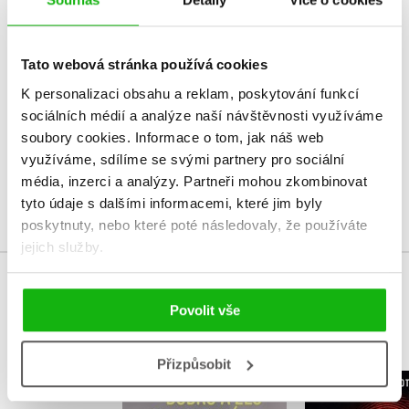
HODNOCENÍ ČTENÁŘŮ
Tato webová stránka používá cookies
V současné době nejsou vytvořena žádná uživatelská hodnocení.
K personalizaci obsahu a reklam, poskytování funkcí
sociálních médií a analýze naší návštěvnosti využíváme
Vaše hodnocení
soubory cookies.
Informace o tom, jak náš web
Uživatelskou recenzi mohou vkládat pouze registrovaní uživatelé
využíváme, sdílíme se svými partnery pro sociální
média, inzerci a analýzy.
Partneři mohou zkombinovat
Přihlásit
tyto údaje s dalšími informacemi, které jim byly
poskytnuty, nebo které poté následovaly, že používáte
jejich služby.
MOHLO BY VÁS TAKÉ ZAJÍMAT
Povolit vše
Přizpůsobit
Dobro a zlo 21.
Kriminali