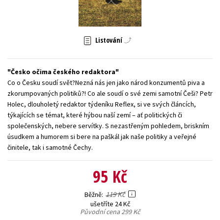
Young adult (SK)
Zahraniční literatura
Zdraví a životní styl
Všechny tituly
Listování
Česko očima českého redaktora
Co o Česku soudí svět?Nezná nás jen jako národ konzumentů piva a
zkorumpovaných politiků?! Co ale soudí o své zemi samotní Češi? Petr
Holec, dlouholetý redaktor týdeníku Reflex, si ve svých článcích,
týkajících se témat, které hýbou naší zemí – ať politických či
společenských, nebere servítky. S nezastřeným pohledem, briskním
úsudkem a humorem si bere na paškál jak naše politiky a veřejné
činitele, tak i samotné Čechy.
95 Kč
119 Kč
Běžně
ušetříte 24 Kč
Původní cena
299 Kč