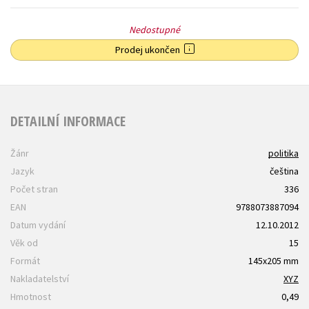
Nedostupné
Prodej ukončen
DETAILNÍ INFORMACE
Žánr
politika
Jazyk
čeština
Počet stran
336
EAN
9788073887094
Datum vydání
12.10.2012
Věk od
15
Formát
145x205 mm
Nakladatelství
XYZ
Hmotnost
0,49