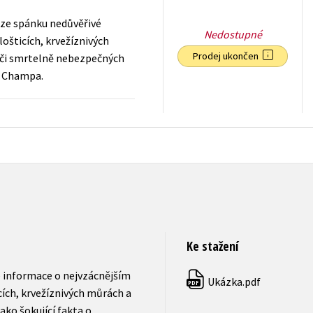
 ze spánku nedůvěřivé
Nedostupné
ošticích, krvežíznivých
Prodej ukončen
h či smrtelně nebezpečných
še Champa.
71
Kč
s DPH
Ke stažení
 informace o nejvzácnějším
Ukázka.pdf
PDF
icích, krvežíznivých můrách a
ako šokující fakta o