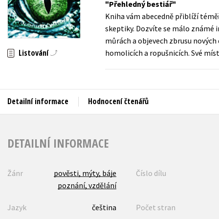
Přehledný bestiář
Auto - moto
Kniha vám abecedně přiblíží téměř
Jazyky
Beletrie pro děti
skeptiky. Dozvíte se málo známé in
Kalendáře
můrách a objevech zbrusu nových d
Beletrie pro dospělé
Listování
homolicích a ropušnicích. Své mís
Kariéra a osobní rozvoj
Byznys a ekonomie
Komiks
Detailní informace
Hodnocení čtenářů
V
DETAILNÍ INFORMACE
Žánr
pověsti, mýty, báje
Číslo dílu
poznání, vzdělání
Jazyk
čeština
Počet stran