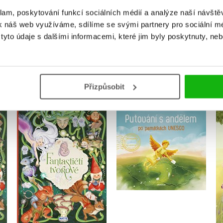
klam, poskytování funkcí sociálních médií a analýze naší návšt
k náš web využíváme, sdílíme se svými partnery pro sociální méd
yto údaje s dalšími informacemi, které jim byly poskytnuty, neb
MOHLO BY VÁS TAKÉ ZAJÍMAT
Přizpůsobit
Putování s andělem po
Fantastičtí tvorové
památkách UNESCO
Eleonora Barsotti
Anna Schlindenbuch
Do košíku
Do košíku
263 Kč
329 Kč