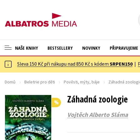
NAŠE KNIHY
BESTSELLERY
NOVINKY
PŘIPRAVUJEME
Sleva 150 Kč při nákupu nad 850 Kč s kódem
SRPEN150
|
ANGLICKÉ KNIHY -20 %
Cestování
NOVÝ VÝPRODEJ -70 %
Dárkové publikace
Domů
Beletrie pro děti
Pověsti, mýty, báje
Záhadná zoologi
KNIHY S DÁRKEM
Dárkové zboží
Záhadná zoologie
%
ASTERIX S DÁRKEM
Digitální fotografie
Vojtěch Alberto Sláma
🎁DÁRKOVÉ PUBLIKACE
Esoterika a duchovní svět
✉️ DÁRKOVÉ POUKAZY
Historie a military
Hobby