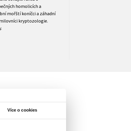
pečných homolicích a
bní mořští koníčci a záhadní
 milovníci kryptozologie.
.
Více o cookies
elé