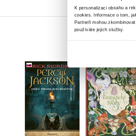
K personalizaci obsahu a re
cookies.
Informace o tom, ja
Partneři mohou zkombinovat t
používáte jejich služby.
Percy Jackson 7 – Hnev
Fantastické tvory
trojhlavej bohyne
(slovensky)
(slovensky)
Eleonora Barsotti
Rick Riordan
Do košíku
Do košíku