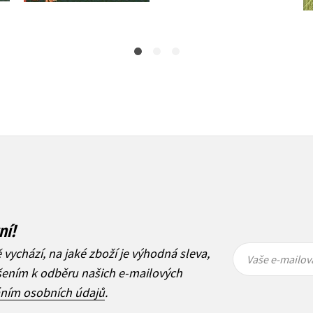
279 Kč
349 Kč
ní!
Vaše e-
Vaše e-
ě vychází, na jaké zboží je výhodná sleva,
mailová
mailová
Vaše e-mailov
adresa
adresa
ášením k odběru našich e-mailových
áním osobních údajů
.