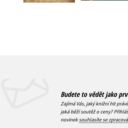
263 Kč
329 Kč
335 Kč
419 Kč
Budete to vědět jako prv
Zajímá Vás, jaký knižní hit práv
jaká běží soutěž o ceny? Přihl
novinek
souhlasíte se zpracov