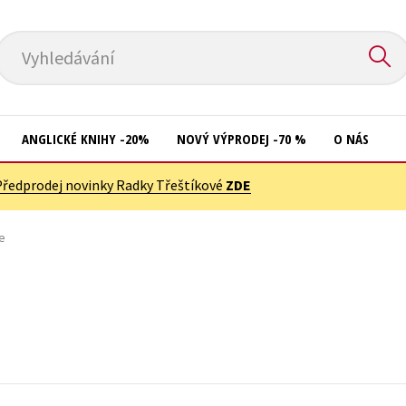
Vyhledávání
ANGLICKÉ KNIHY -20%
NOVÝ VÝPRODEJ -70 %
O NÁS
Předprodej novinky Radky Třeštíkové
ZDE
Přírodní vědy
Křížovky
Společnost, politika
e
Kuchařky
Technika a věda
New Adult
Učebnice
Ostatní
Umění a kultura
Počítače
Výchova a pedagogika
Poezie
Young adult