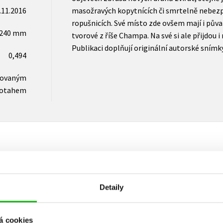
.11.2016
masožravých kopytnících či smrtelně nebez
ropušnicích. Své místo zde ovšem mají i půva
x240 mm
tvorové z říše Champa. Na své si ale přijdou i
Publikaci doplňují originální autorské snímky
0,494
novaným
otahem
Vaše hodnocení
Detaily
Uživatelskou recenzi mohou vkládat pouze registrovaní uživat
Přihlásit
á cookies