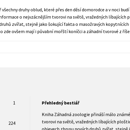
Populárně - naučná pro dospělé
 všechny druhy oblud, které přes den děsí domorodce a v noci budí
Young adult (SK)
Populárně - naučné pro děti
formace o nejvzácnějším tvorovi na světě, vražedných líbajících pl
Zahraniční literatura
ruhů zvířat, stejně jako šokující fakta o masožravých kopytnícíc
Předškoláci
to zde ovšem mají i půvabní mořští koníčci a záhadní tvorové z ří
Zdraví a životní styl
Příroda a zahrada
šechny tituly
1
Přehledný bestiář
Kniha Záhadná zoologie přináší málo známé
tvorovi na světě, vražedných líbajících plošt
224
objevech zbrusu nových druhů zvířat, stejně j