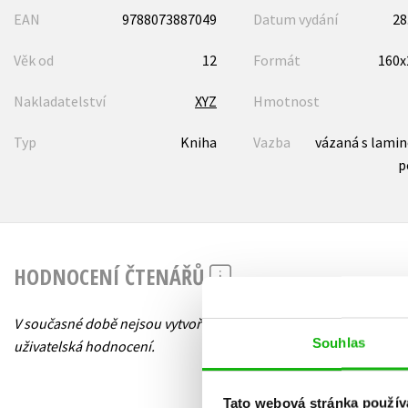
EAN
9788073887049
Datum vydání
28
Věk od
12
Formát
160
Nakladatelství
XYZ
Hmotnost
Typ
Kniha
Vazba
vázaná s lami
p
HODNOCENÍ ČTENÁŘŮ
V současné době nejsou vytvořena žádná
Souhlas
uživatelská hodnocení.
Tato webová stránka použív