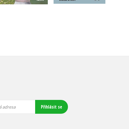
Přihlásit se
á adresa