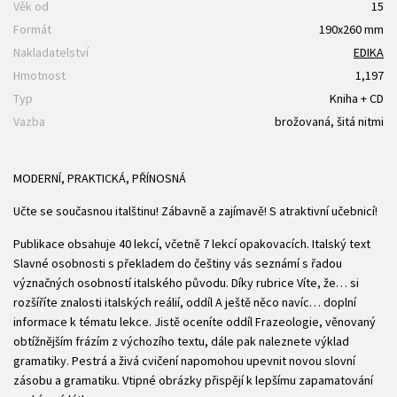
Věk od
15
Formát
190x260 mm
Nakladatelství
EDIKA
Hmotnost
1,197
Typ
Kniha + CD
Vazba
brožovaná, šitá nitmi
MODERNÍ, PRAKTICKÁ, PŘÍNOSNÁ
Učte se současnou italštinu! Zábavně a zajímavě! S atraktivní učebnicí!
Publikace obsahuje 40 lekcí, včetně 7 lekcí opakovacích. Italský text
Slavné osobnosti s překladem do češtiny vás seznámí s řadou
význačných osobností italského původu. Díky rubrice Víte, že… si
rozšíříte znalosti italských reálií, oddíl A ještě něco navíc… doplní
informace k tématu lekce. Jistě oceníte oddíl Frazeologie, věnovaný
obtížnějším frázím z výchozího textu, dále pak naleznete výklad
gramatiky. Pestrá a živá cvičení napomohou upevnit novou slovní
zásobu a gramatiku. Vtipné obrázky přispějí k lepšímu zapamatování