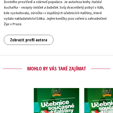
životního prostředí a stárnutí populace. Je autorkou knihy
Italská
kuchařka – recepty tetiček a babiček
. Svůj dvacetiletý pobyt v Itálii,
kde vystudovala, zúročila i v úspěšných učebnicích italštiny, které
vydalo nakladatelství Edika. Jejími koníčky jsou vaření a zahradničení.
Žije v Praze.
Zobrazit profil autora
MOHLO BY VÁS TAKÉ ZAJÍMAT
Učebnice současné
Učebnice s
italštiny, 1. díl
italštiny,
,
Eva Ferrarová
,
Eva Ferr
,
Miroslava Ferrarová
,
Miroslava F