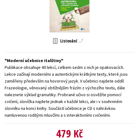
Young adult (SK)
Zahraniční literatura
Zdraví a životní styl
Všechny tituly
Listování
Moderní učebnice italštiny
Publikace obsahuje 40 lekcí, celkem sedm z nich je opakovacích.
Lekce začínají moderními a autentickými krátkými texty, které jsou
zaměřeny především na hovorový jazyk. V učebnici najdete oddíl
Frazeologie, věnovaný obtížnějším frázím z výchozího textu, dále
naleznete výklad gramatiky. Probrané učivo si osvěžíte pomocí
cvičení, slovíčka najdete jednak v každé lekci, ale i v souhrnném
slovníku na konci knihy. Součástí učebnice je CD s nahrávkou
namluvenou rodilými mluvčími a s interaktivními cvičeními.
479 Kč