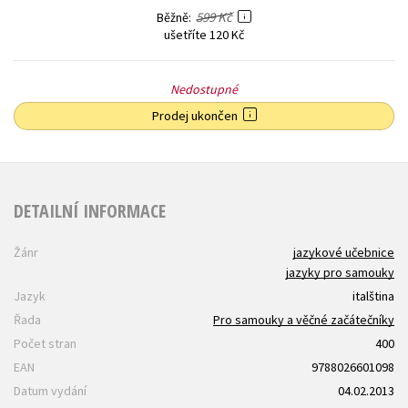
599 Kč
Běžně
ušetříte 120 Kč
Nedostupné
Prodej ukončen
DETAILNÍ INFORMACE
Žánr
jazykové učebnice
jazyky pro samouky
Jazyk
italština
Řada
Pro samouky a věčné začátečníky
Počet stran
400
EAN
9788026601098
Datum vydání
04.02.2013