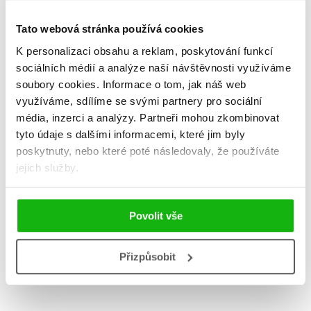
DALŠÍ TITULY Z ŘADY "PRO SAMOUKY A VĚČNÉ
ZAČÁTEČNÍKY"
Tato webová stránka používá cookies
K personalizaci obsahu a reklam, poskytování funkcí
sociálních médií a analýze naší návštěvnosti využíváme
soubory cookies.
Informace o tom, jak náš web
Španělština pro
Němčina
využíváme, sdílíme se svými partnery pro sociální
samouky a věčné
samouky a
média, inzerci a analýzy.
Partneři mohou zkombinovat
začátečníky
začáteč
tyto údaje s dalšími informacemi, které jim byly
,
Ludmila Mlýnková
Jana Navrá
poskytnuty, nebo které poté následovaly, že používáte
Olga Macíková
jejich služby.
Povolit vše
Do košík
Do košíku
479 Kč
5
Přizpůsobit
519 Kč
649 Kč