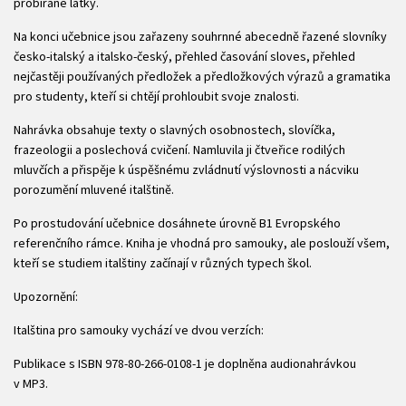
probírané látky.
Na konci učebnice jsou zařazeny souhrnné abecedně řazené slovníky
česko-italský a italsko-český, přehled časování sloves, přehled
nejčastěji používaných předložek a předložkových výrazů a gramatika
pro studenty, kteří si chtějí prohloubit svoje znalosti.
Nahrávka obsahuje texty o slavných osobnostech, slovíčka,
frazeologii a poslechová cvičení. Namluvila ji čtveřice rodilých
mluvčích a přispěje k úspěšnému zvládnutí výslovnosti a nácviku
porozumění mluvené italštině.
Po prostudování učebnice dosáhnete úrovně B1 Evropského
referenčního rámce. Kniha je vhodná pro samouky, ale poslouží všem,
kteří se studiem italštiny začínají v různých typech škol.
Upozornění:
Italština pro samouky vychází ve dvou verzích:
Publikace s ISBN 978-80-266-0108-1 je doplněna audionahrávkou
v MP3.