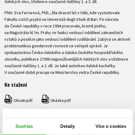
italských slov, Učebnice současné italštiny 1. a 2. díl.
PhDr. Eva Ferrarová, PhD., žila dvacet let v Itálii, kde vystudovala
Fakultu cizích jazyků na Universitá degli Studi di Bari. Po návratu
do České republiky v roce 1994 pracovala, kromě jiného,
na Magistrátu hl.?m. Prahy ve funkci vedoucí oddělení zahraničních
vztahů a posléze jako vedoucí oddělení vzdělávání. Zabývá se aktivně
problematikou genderové rovnosti ve veřejné správě. Je
spoluautorkou Česko-italského a italsko-českého hospodářského
slovníku, publikace 2?000 nejpoužívanějších italských slov a Učebnice
současné italštiny 1. a 2. díl. Je také autorkou italské kuchařky.
V současné době pracuje na Ministerstvu vnitra České republiky.
Ke stažení
Obsah.pdf
Ukázka.pdf
PDF
PDF
Souhlas
Detaily
Více o cookies