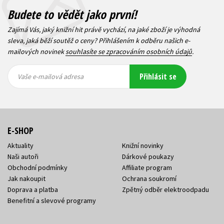
Budete to vědět jako první!
Zajímá Vás, jaký knižní hit právě vychází, na jaké zboží je výhodná
sleva, jaká běží soutěž o ceny? Přihlášením k odběru našich e-
mailových novinek
souhlasíte se zpracováním osobních údajů
.
Vaše e-
Vaše e-
Přihlásit se
mailová
mailová
Vaše e-mailová adresa
adresa
adresa
E-SHOP
Aktuality
Knižní novinky
Naši autoři
Dárkové poukazy
Obchodní podmínky
Affiliate program
Jak nakoupit
Ochrana soukromí
Doprava a platba
Zpětný odběr elektroodpadu
Benefitní a slevové programy