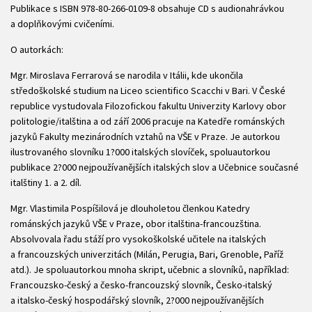
Publikace s ISBN 978-80-266-0109-8 obsahuje CD s audionahrávkou
a doplňkovými cvičeními.
O autorkách:
Mgr. Miroslava Ferrarová se narodila v Itálii, kde ukončila
středoškolské studium na Liceo scientifico Scacchi v Bari. V České
republice vystudovala Filozofickou fakultu Univerzity Karlovy obor
politologie/italština a od září 2006 pracuje na Katedře románských
jazyků Fakulty mezinárodních vztahů na VŠE v Praze. Je autorkou
ilustrovaného slovníku 1?000 italských slovíček, spoluautorkou
publikace 2?000 nejpoužívanějších italských slov a Učebnice současné
italštiny 1. a 2. díl.
Mgr. Vlastimila Pospíšilová je dlouholetou členkou Katedry
románských jazyků VŠE v Praze, obor italština-francouzština.
Absolvovala řadu stáží pro vysokoškolské učitele na italských
a francouzských univerzitách (Milán, Perugia, Bari, Grenoble, Paříž
atd.). Je spoluautorkou mnoha skript, učebnic a slovníků, například:
Francouzsko-český a česko-francouzský slovník, Česko-italský
a italsko-český hospodářský slovník, 2?000 nejpoužívanějších