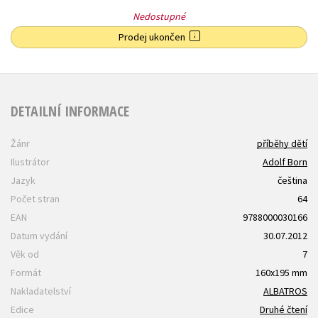
Nedostupné
Prodej ukončen
DETAILNÍ INFORMACE
Žánr
příběhy dětí
Ilustrátor
Adolf Born
Jazyk
čeština
Počet stran
64
EAN
9788000030166
Datum vydání
30.07.2012
Věk od
7
Formát
160x195 mm
Nakladatelství
ALBATROS
Edice
Druhé čtení