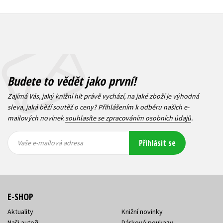
Budete to vědět jako první!
Zajímá Vás, jaký knižní hit právě vychází, na jaké zboží je výhodná
sleva, jaká běží soutěž o ceny? Přihlášením k odběru našich e-
mailových novinek
souhlasíte se zpracováním osobních údajů
.
Vaše e-
Vaše e-
Přihlásit se
mailová
mailová
Vaše e-mailová adresa
adresa
adresa
E-SHOP
Aktuality
Knižní novinky
Naši autoři
Dárkové poukazy