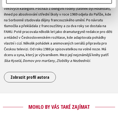
Martina Drijverová píše knihy nejrůznějších žánrů pro děti všech
věkových kategorií. Pochází z bilingvní rodiny (tatínek byl Holanďan),
ihned po absolvování střední školy v roce 1969 odjela do Paříže, kde
na Sorbonně studovala dějiny francouzského umění. Po návratu
tlumočila a překládala z francouzštiny a za dva roky se dostala na
FAMU. Poté pracovala několik let jako dramaturgyně redakce pro děti
a mládež v Československém rozhlase, kde adaptovala pohádky
vlastní i cizí. Několik pohádek a animovaných seriálů připravila pro
Českou televizi. Od roku 1986 je spisovatelkou na volné noze. Má
dceru a syna, který je výtvarníkem. Mezi její nejznámější knihy patří
Sísa Kyselá, Domov pro marťany, Zlobilky a Nezbedníci
.
Zobrazit profil autora
MOHLO BY VÁS TAKÉ ZAJÍMAT