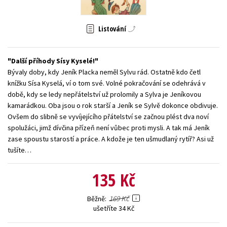
Young adult (SK)
Zahraniční literatura
Zdraví a životní styl
Listování
Všechny tituly
Další příhody Sísy Kyselé!
Bývaly doby, kdy Jeník Placka neměl Sylvu rád. Ostatně kdo četl
knížku Sísa Kyselá, ví o tom své. Volné pokračování se odehrává v
době, kdy se ledy nepřátelství už prolomily a Sylva je Jeníkovou
kamarádkou. Oba jsou o rok starší a Jeník se Sylvě dokonce obdivuje.
Ovšem do slibně se vyvíjejícího přátelství se začnou plést dva noví
spolužáci, jimž dívčina přízeň není vůbec proti mysli. A tak má Jeník
zase spoustu starostí a práce. A kdože je ten ušmudlaný rytíř? Asi už
tušíte…
135 Kč
169 Kč
Běžně
ušetříte 34 Kč