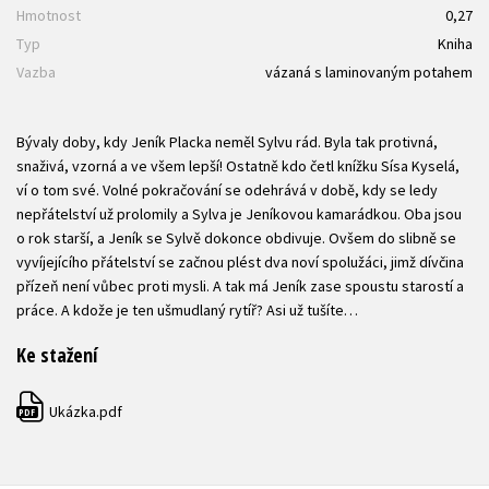
Hmotnost
0,27
Typ
Kniha
Vazba
vázaná s laminovaným potahem
Bývaly doby, kdy Jeník Placka neměl Sylvu rád. Byla tak protivná,
snaživá, vzorná a ve všem lepší! Ostatně kdo četl knížku Sísa Kyselá,
ví o tom své. Volné pokračování se odehrává v době, kdy se ledy
nepřátelství už prolomily a Sylva je Jeníkovou kamarádkou. Oba jsou
o rok starší, a Jeník se Sylvě dokonce obdivuje. Ovšem do slibně se
vyvíjejícího přátelství se začnou plést dva noví spolužáci, jimž dívčina
přízeň není vůbec proti mysli. A tak má Jeník zase spoustu starostí a
práce. A kdože je ten ušmudlaný rytíř? Asi už tušíte…
Ke stažení
Ukázka.pdf
PDF