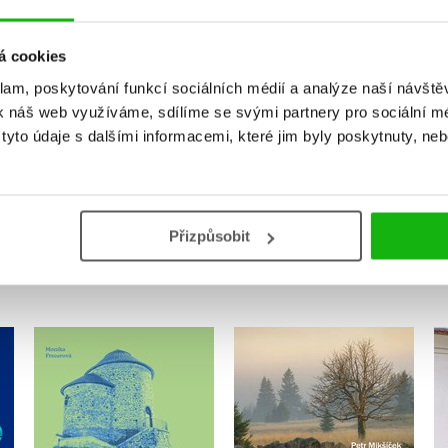
Vaše hodnocení
á cookies
Uživatelskou recenzi mohou vkládat pouze registrovaní uživat
klam, poskytování funkcí sociálních médií a analýze naší návšt
k náš web využíváme, sdílíme se svými partnery pro sociální méd
Přihlásit
yto údaje s dalšími informacemi, které jim byly poskytnuty, neb
MOHLO BY VÁS TAKÉ ZAJÍMAT
Přizpůsobit
-
Procházky Znojmem
Krušnohorský poutník
Monika Frecerová
Petr Mikšíček