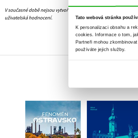
V současné době nejsou vytvořena žádná
uživatelská hodnocení.
Tato webová stránka použív
K personalizaci obsahu a re
cookies.
Informace o tom, ja
Partneři mohou zkombinovat t
používáte jejich služby.
Procházky Frýdkem
Fenomén Ostravsko
Místkem
Tomáš Majliš
,
Jan Lenart
Miloš Habrnál