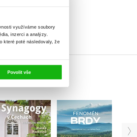
elé
ěvnosti využíváme soubory
ia, inzerci a analýzy.
o které poté následovaly, že
Povolit vše
Fenom
Fenomén Brdy
Synagogy v Čechách
Tomáš Makaj
Blanka Rozkošná
,
Mi
Ve