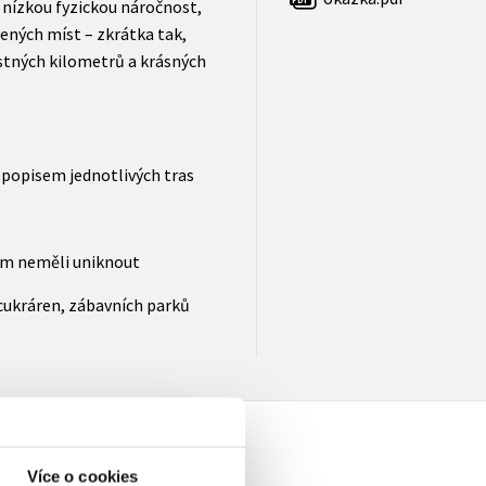
a nízkou fyzickou náročnost,
vených míst – zkrátka tak,
stných kilometrů a krásných
 popisem jednotlivých tras
vám neměli uniknout
 cukráren, zábavních parků
Více o cookies