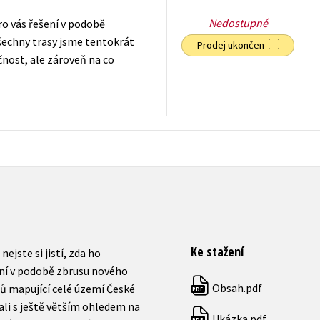
Nedostupné
pro vás řešení v podobě
šechny trasy jsme tentokrát
Prodej ukončen
čnost, ale zároveň na co
239
Kč
s DPH
Ke stažení
ejste si jistí, zda ho
ení v podobě zbrusu nového
Obsah.pdf
ů mapující celé území České
PDF
ali s ještě větším ohledem na
Ukázka.pdf
PDF