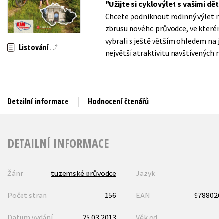
Užijte si cyklovýlet s vašimi dě
Auto - moto
Chcete podniknout rodinný výlet na
Jazyky
Beletrie pro děti
zbrusu nového průvodce, ve kterém
Kalendáře
vybrali s ještě větším ohledem na 
Beletrie pro dospělé
Listování
největší atraktivitu navštívených m
Kariéra a osobní rozvoj
Byznys a ekonomie
Komiks
Detailní informace
Hodnocení čtenářů
V
DETAILNÍ INFORMACE
Žánr
tuzemské průvodce
Jazyk
Počet stran
156
EAN
978802
Datum vydání
25.03.2013
Věk od