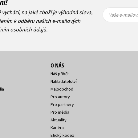
ní!
Vaše e-
Vaše e-
ě vychází, na jaké zboží je výhodná sleva,
mailová
mailová
Vaše e-mailov
adresa
adresa
ášením k odběru našich e-mailových
áním osobních údajů
.
O NÁS
Náš příběh
Nakladatelství
ia
Maloobchod
Pro autory
Pro partnery
Pro média
Aktuality
Kariéra
Etický kodex