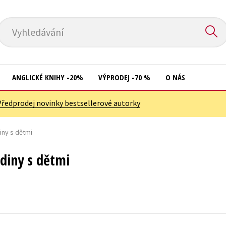
Vyhledávání
ANGLICKÉ KNIHY -20%
VÝPRODEJ -70 %
O NÁS
Předprodej novinky bestsellerové autorky
Přírodní vědy
Křížovky
Společnost, politika
iny s dětmi
Kuchařky
Technika a věda
New Adult
odiny s dětmi
Učebnice
Ostatní
Umění a kultura
Počítače
Výchova a pedagogika
Poezie
Young adult