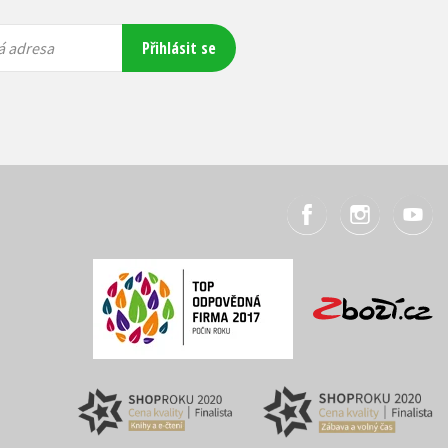
Přihlásit se
á adresa