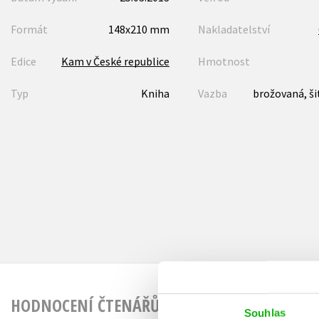
Formát
148x210 mm
Nakladatelství
Edice
Kam v České republice
Hmotnost
Typ
Kniha
Vazba
brožovaná, ši
HODNOCENÍ ČTENÁŘŮ
Souhlas