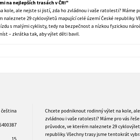
tmi na nejlepších trasách v ČR!
Populárně - naučná pro dospělé
 kole, ale nejste si jistí, zda ho zvládnou i vaše ratolesti? Máme 
Young adult (SK)
Populárně - naučné pro děti
 naleznete 29 cyklovýletů mapující celé území České republiky. V
Zahraniční literatura
jízdu s malými cyklisty, tedy na bezpečnost a nízkou fyzickou náro
Předškoláci
íst – zkrátka tak, aby výlet děti bavil.
Zdraví a životní styl
Příroda a zahrada
šechny tituly
čeština
Chcete podniknout rodinný výlet na kole, ale n
zvládnou i vaše ratolesti? Máme pro vás řeš
6400387
průvodce, ve kterém naleznete 29 cyklovýlet
republiky. Všechny trasy jsme tentokrát vybr
15