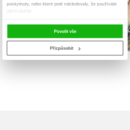
poskytnuty, nebo které poté následovaly, že používáte
Adrián 
Erin Hunterová
jejich služby.
Povolit vše
Do košíku
Do košík
Přizpůsobit
1 272 Kč
1 590 Kč
263 Kč
3