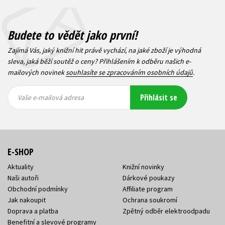
Budete to vědět jako první!
Zajímá Vás, jaký knižní hit právě vychází, na jaké zboží je výhodná
sleva, jaká běží soutěž o ceny? Přihlášením k odběru našich e-
mailových novinek
souhlasíte se zpracováním osobních údajů
.
Vaše e-
Vaše e-
Přihlásit se
mailová
mailová
Vaše e-mailová adresa
adresa
adresa
E-SHOP
Aktuality
Knižní novinky
Naši autoři
Dárkové poukazy
Obchodní podmínky
Affiliate program
Jak nakoupit
Ochrana soukromí
Doprava a platba
Zpětný odběr elektroodpadu
Benefitní a slevové programy