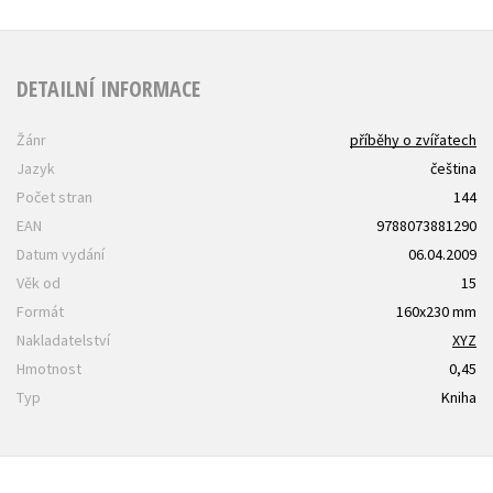
DETAILNÍ INFORMACE
Žánr
příběhy o zvířatech
Jazyk
čeština
Počet stran
144
EAN
9788073881290
Datum vydání
06.04.2009
Věk od
15
Formát
160x230 mm
Nakladatelství
XYZ
Hmotnost
0,45
Typ
Kniha