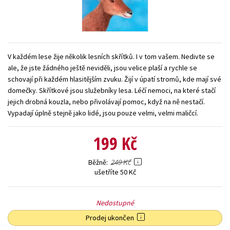
Young adult (SK)
Zahraniční literatura
Zdraví a životní styl
Všechny tituly
V každém lese žije několik lesních skřítků. I v tom vašem. Nedivte se
ale, že jste žádného ještě neviděli, jsou velice plaší a rychle se
schovají při každém hlasitějším zvuku. Žijí v úpatí stromů, kde mají své
domečky. Skřítkové jsou služebníky lesa. Léčí nemoci, na které stačí
jejich drobná kouzla, nebo přivolávají pomoc, když na ně nestačí.
Vypadají úplně stejně jako lidé, jsou pouze velmi, velmi maličcí.
199 Kč
249 Kč
Běžně
ušetříte 50 Kč
Nedostupné
Prodej ukončen