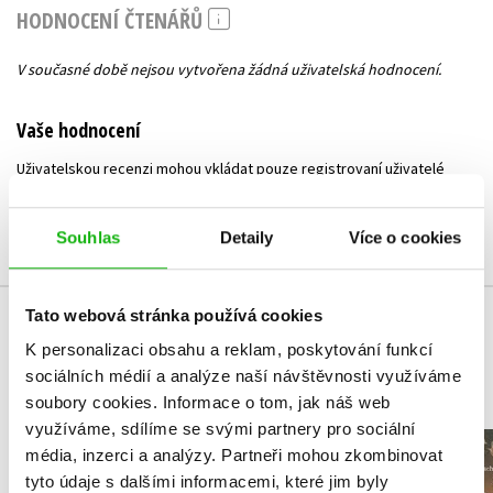
HODNOCENÍ ČTENÁŘŮ
V současné době nejsou vytvořena žádná uživatelská hodnocení.
Vaše hodnocení
Uživatelskou recenzi mohou vkládat pouze registrovaní uživatelé
Přihlásit
Souhlas
Detaily
Více o cookies
Tato webová stránka používá cookies
MOHLO BY VÁS TAKÉ ZAJÍMAT
K personalizaci obsahu a reklam, poskytování funkcí
sociálních médií a analýze naší návštěvnosti využíváme
soubory cookies.
Informace o tom, jak náš web
využíváme, sdílíme se svými partnery pro sociální
Gerda: Pří
média, inzerci a analýzy.
Partneři mohou zkombinovat
Kočičí válečníci: BOX
a odv
tyto údaje s dalšími informacemi, které jim byly
1-6