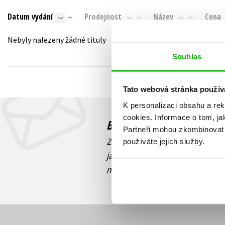
Auto - moto
Datum vydání
Prodejnost
Název
Cena
Jazyky
Beletrie pro děti
Kalendáře
Nebyly nalezeny žádné tituly
Beletrie pro dospělé
Kariéra a osobní rozvoj
Souhlas
Byznys a ekonomie
Komiks
Tato webová stránka použív
K personalizaci obsahu a re
V
cookies.
Informace o tom, ja
Budete to vědět jako prv
Partneři mohou zkombinovat t
Zajímá Vás, jaký knižní hit práv
používáte jejich služby.
jaká běží soutěž o ceny? Přihl
novinek
souhlasíte se zpracov