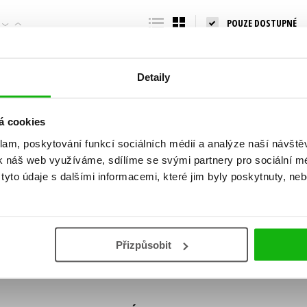
Populárně - naučná pro dospělé
POUZE DOSTUPNÉ
Young adult (SK)
Populárně - naučné pro děti
Zahraniční literatura
Předškoláci
Zdraví a životní styl
Detaily
Příroda a zahrada
á cookies
klam, poskytování funkcí sociálních médií a analýze naší návšt
šechny tituly
k náš web využíváme, sdílíme se svými partnery pro sociální méd
ní!
yto údaje s dalšími informacemi, které jim byly poskytnuty, neb
Vaše e-
Vaše e-
ě vychází, na jaké zboží je výhodná sleva,
mailová
mailová
Vaše e-mailov
adresa
adresa
ášením k odběru našich e-mailových
áním osobních údajů
.
Přizpůsobit