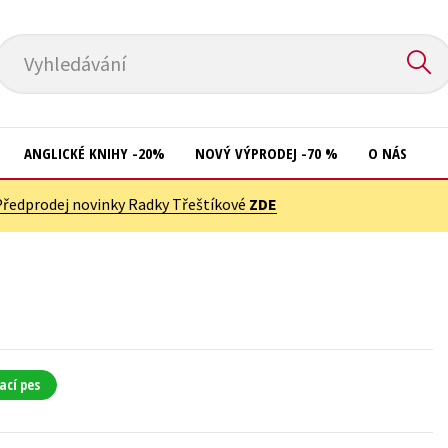
Vyhledávání
ANGLICKÉ KNIHY -20%
NOVÝ VÝPRODEJ -70 %
O NÁS
Předprodej novinky Radky Třeštíkové
ZDE
Přírodní vědy
Křížovky
Společnost, politika
Kuchařky
Technika a věda
New Adult
Učebnice
Ostatní
Umění a kultura
Počítače
ací pes
Výchova a pedagogika
Poezie
Young adult