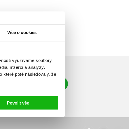
Více o cookies
ěvnosti využíváme soubory
ia, inzerci a analýzy.
o které poté následovaly, že
Přihlásit se
á adresa
Povolit vše