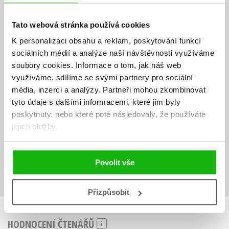
je vývojový molekulární biolog a výzkumný konzultant. Je ředitelem
Tato webová stránka používá cookies
Centra pro aplikovaný výzkum mozku a učení na Tichomořské
univerzitě v Seattlu a také učí na lékařské fakultě Washingtonské
K personalizaci obsahu a reklam, poskytování funkcí
univerzity v oddělení bioinženýrství. V roce 2004 se stal vědeckým
sociálních médií a analýze naší návštěvnosti využíváme
pracovníkem Národní akademie technických věd. Je konzultantem
soubory cookies.
Informace o tom, jak náš web
americké vzdělávací komise a pravidelně přednáší o vztahu
využíváme, sdílíme se svými partnery pro sociální
neurologie a vzdělávání. Celý život jej fascinuje, jak lidská mysl
média, inzerci a analýzy.
Partneři mohou zkombinovat
reaguje na informace a jak informace organizuje. Jako ženatý muž
tyto údaje s dalšími informacemi, které jim byly
a otec dvou chlapců se zajímá, jak by nauka o mozku mohla ovlivnit
poskytnuty, nebo které poté následovaly, že používáte
metody vzdělávání dětí.
jejich služby.
Ke stažení
Povolit vše
Obsah.pdf
Ukázka.pdf
PDF
PDF
Přizpůsobit
HODNOCENÍ ČTENÁŘŮ