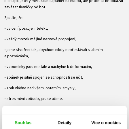
o chlapci, který měl úžasnou paměť na hudbu, ale přitom si nedokázal
zavázat tkaničky od bot.
Zjistíte, že:
• cvičení posiluje intelekt,
• každý mozek má jiné nervové propojení,
• jsme stvořeni tak, abychom nikdy nepřestávali s učením
a poznáváním,
• vzpomínky jsou nestálé a náchylné k deformacím,
• spánek je silně spojen se schopností se učit,
• zrak vládne nad všemi ostatními smysly,
• stres mění způsob, jak se učíme.
Nakonec pochopíte, jak váš mozek opravdu pracuje a jak z toho
můžete pro sebe získat co nejvíce.
Souhlas
Detaily
Více o cookies
Dr. John J. Medina