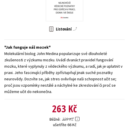
Young adult (SK)
Zahraniční literatura
Zdraví a životní styl
Všechny tituly
Listování
Jak funguje náš mozek
Molekulární biolog John Medina popularizuje své dlouholeté
zkušenosti z výzkumu mozku. Uvádí dvanáct pravidel fungování
mozku, které vyplynuly z vědeckého výzkumu, a radí, jak je uplatnit v
praxi. Jeho fascinující příběhy zpřístupňují jinak suché poznatky
neurovědy. Dozvíte se, jak stres ovlivňuje naši schopnost učit se;
proč jsou vzpomínky nestálé a náchylné ke zkreslování či proč se
můžeme učit do nekonečna.
263 Kč
329 Kč
Běžně
ušetříte 66 Kč