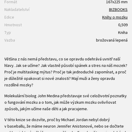
Formát
167x225 mm
Nakladatelství
BIZBOOKS
Edice
Knihy o mozku
Hmotnost
0,509
Typ
Kniha
Vazba
brožovaná lepená
Většina z nás nemá představu, co se opravdu odehrává uvnitř naší
hlavy. Jak se učíme? Jak vlastně působí spánek a stres na náš mozek?
Proč je multitasking mýtus? Proč je tak jednoduché zapomínat, a proč
je důležité opakovat si nové znalosti? Mají muži a ženy opravdu
rozdílné mozky?
Molekulární biolog John Medina představuje své celoživotní poznatky
o fungování mozku a o tom, jak může výzkum mozku ovlivňovat
způsob, jakým učíme naše děti a jak pracujeme.
V této knize se dozvíte, proč by Michael Jordan nebyl dobrý
v baseballu, že máme neuron Jennifer Anistonové, nebo se dočtete