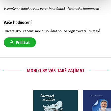
V současné době nejsou vytvořena žádná uživatelská hodnocení.
Vaše hodnocení
Uživatelskou recenzi mohou vkládat pouze registrovaní uživatelé
Přihlásit
MOHLO BY VÁS TAKÉ ZAJÍMAT
Emočně inte
Pokusnej Motýlek
m(už
Karolína Kollárová
Jitka Šev