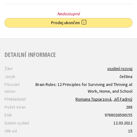
Nedostupné
Prodej ukončen
DETAILNÍ INFORMACE
Žánr
osobní rozvoj
Jazyk
čeština
Původní
Brain Rules: 12 Principles for Surviving and Thriving at
název
Work, Home, and School
Překladatel
Romana Topiarzová
,
Jiří Fadrný
Počet stran
288
EAN
9788026500155
Datum vydání
12.03.2012
Věk od
15