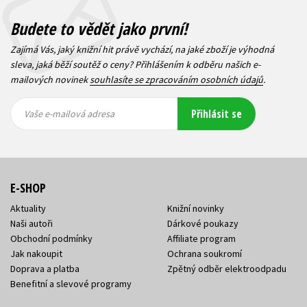
Budete to vědět jako první!
Zajímá Vás, jaký knižní hit právě vychází, na jaké zboží je výhodná
sleva, jaká běží soutěž o ceny? Přihlášením k odběru našich e-
mailových novinek
souhlasíte se zpracováním osobních údajů
.
Vaše e-
Vaše e-
Přihlásit se
mailová
mailová
Vaše e-mailová adresa
adresa
adresa
E-SHOP
Aktuality
Knižní novinky
Naši autoři
Dárkové poukazy
Obchodní podmínky
Affiliate program
Jak nakoupit
Ochrana soukromí
Doprava a platba
Zpětný odběr elektroodpadu
Benefitní a slevové programy