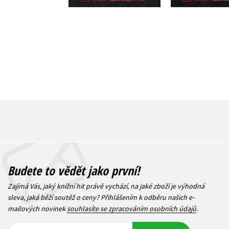
1 
1 003 Kč
1 254 Kč
Budete to vědět jako první!
Zajímá Vás, jaký knižní hit právě vychází, na jaké zboží je výhodná
sleva, jaká běží soutěž o ceny? Přihlášením k odběru našich e-
mailových novinek
souhlasíte se zpracováním osobních údajů
.
Vaše e-
Vaše e-