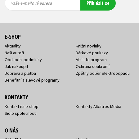
Přihlásit se
mailová
mailová
Vaše e-mailová adresa
adresa
adresa
E-SHOP
Aktuality
Knižní novinky
Naši autoři
Dárkové poukazy
Obchodní podmínky
Affiliate program
Jak nakoupit
Ochrana soukromí
Doprava a platba
Zpětný odběr elektroodpadu
Benefitní a slevové programy
KONTAKTY
Kontakt na e-shop
Kontakty Albatros Media
Sídlo společnosti
O NÁS