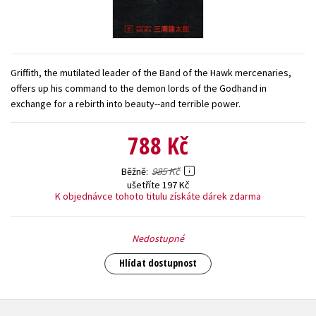
Young adult (SK)
Zahraniční literatura
Zdraví a životní styl
Všechny tituly
Griffith, the mutilated leader of the Band of the Hawk mercenaries,
offers up his command to the demon lords of the Godhand in
exchange for a rebirth into beauty--and terrible power.
788 Kč
985 Kč
Běžně
ušetříte 197 Kč
K objednávce tohoto titulu získáte dárek zdarma
Nedostupné
Hlídat dostupnost