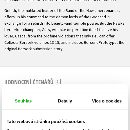
Griffith, the mutilated leader of the Band of the Hawk mercenaries,
offers up his command to the demon lords of the Godhand in
exchange for a rebirth into beauty--and terrible power. But the Hawks'
berserker champion, Guts, will take on perdition itself to save his
lover, Casca, from the profane violations that only Hell can offer!
Collects Berserk volumes 13-15, and includes Berserk Prototype, the
original Berserk submission story.
HODNOCENÍ ČTENÁŘŮ
V současné době nejsou vytvořena žádná uživatelská hodnocení.
Souhlas
Detaily
Více o cookies
Vaše hodnocení
Uživatelskou recenzi mohou vkládat pouze registrovaní uživatelé
Tato webová stránka používá cookies