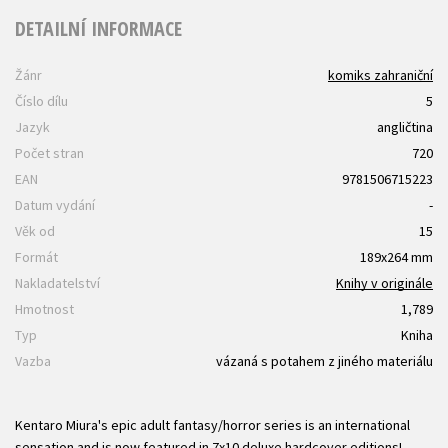
DETAILNÍ INFORMACE
Žánr
komiks zahraniční
Číslo dílu
5
Jazyk
angličtina
Počet stran
720
EAN
9781506715223
Datum vydání
-
Věk od
15
Formát
189x264 mm
Nakladatelství
Knihy v originále
Hmotnost
1,789
Typ
Kniha
Vazba
vázaná s potahem z jiného materiálu
Kentaro Miura's epic adult fantasy/horror series is an international
sensation and is now featured in 7x10 deluxe hardcover editions!