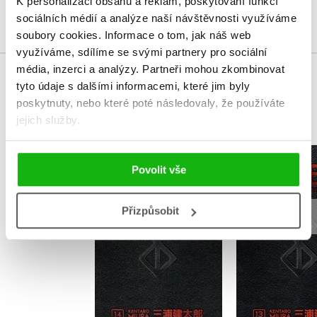
K personalizaci obsahu a reklam, poskytování funkcí
Přihlásit
sociálních médií a analýze naší návštěvnosti využíváme
soubory cookies.
Informace o tom, jak náš web
využíváme, sdílíme se svými partnery pro sociální
média, inzerci a analýzy.
Partneři mohou zkombinovat
tyto údaje s dalšími informacemi, které jim byly
MOHLO BY VÁS TAKÉ ZAJÍMAT
poskytnuty, nebo které poté následovaly, že používáte
jejich služby.
Berserk Deluxe
Berserk 
Povolit vše
Volume 14
Volume
Kentaro Miura
Kentaro 
Přizpůsobit
Do košík
Do košíku
987 Kč