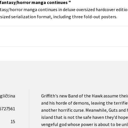
 fantasy/horror manga continues
Populárně - naučná pro dospělé
asy/horror manga continues in deluxe oversized hardcover edition
Young adult (SK)
Populárně - naučné pro děti
sized serialization format, including three fold-out posters.
Zahraniční literatura
Předškoláci
Zdraví a životní styl
Příroda a zahrada
šechny tituly
gličtina
Griffith's new Band of the Hawk assume the
and his horde of demons, leaving the terrifie
6727561
another horrific curse. Meanwhile, Guts and 
island that is not the safe haven they'd hope
15
vengeful god whose power is about to be un