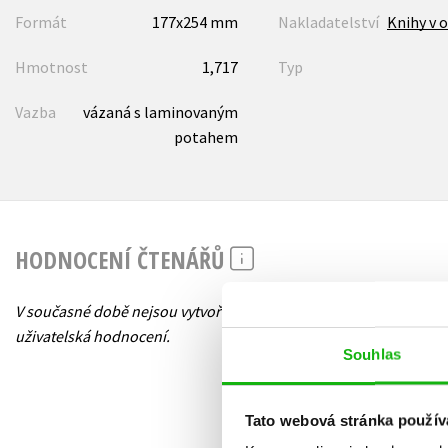
Formát
177x254 mm
Nakladatelství
Knihy v o
Hmotnost
1,717
Typ
Vazba
vázaná s laminovaným
potahem
HODNOCENÍ ČTENÁŘŮ
V současné době nejsou vytvořena žádná
uživatelská hodnocení.
Souhlas
Tato webová stránka použív