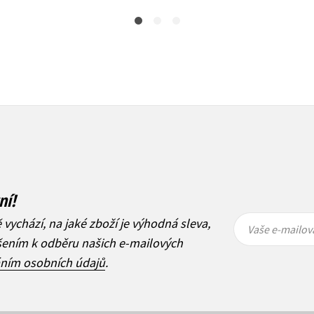
ní!
Vaše e-
Vaše e-
ě vychází, na jaké zboží je výhodná sleva,
mailová
mailová
Vaše e-mailov
adresa
adresa
ášením k odběru našich e-mailových
áním osobních údajů
.