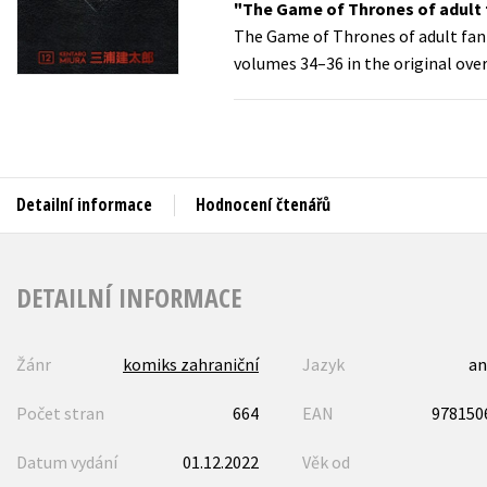
The Game of Thrones of adult
Auto - moto
The Game of Thrones of adult fant
Jazyky
Beletrie pro děti
volumes 34–36 in the original over
Kalendáře
Beletrie pro dospělé
Kariéra a osobní rozvoj
Byznys a ekonomie
Komiks
Detailní informace
Hodnocení čtenářů
V
DETAILNÍ INFORMACE
Žánr
komiks zahraniční
Jazyk
an
Počet stran
664
EAN
978150
Datum vydání
01.12.2022
Věk od