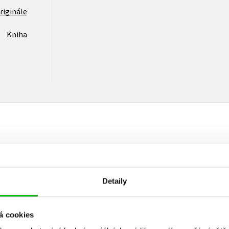
riginále
Kniha
Vaše hodnocení
Uživatelskou recenzi mohou vkládat pouze registrovaní uživat
Detaily
Přihlásit
á cookies