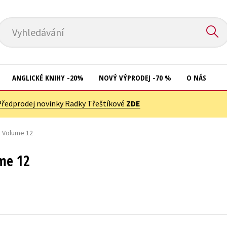
Vyhledávání
ANGLICKÉ KNIHY -20%
NOVÝ VÝPRODEJ -70 %
O NÁS
Předprodej novinky Radky Třeštíkové
ZDE
Přírodní vědy
Křížovky
Společnost, politika
e Volume 12
Kuchařky
Technika a věda
New Adult
me 12
Učebnice
Ostatní
Umění a kultura
Počítače
Výchova a pedagogika
Poezie
Young adult