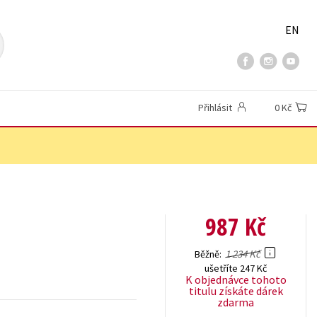
EN
Přihlásit
0 Kč
987 Kč
1 234 Kč
Běžně
ušetříte 247 Kč
K objednávce tohoto
titulu získáte dárek
zdarma