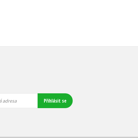
Přihlásit se
á adresa