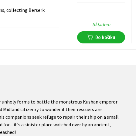
s, collecting Berserk
Skladem
Do košíku
987
Kč
s DPH
ir unholy forms to battle the monstrous Kushan emperor
d Midland citizenry to wonder if their rescuers are
his companions seek refuge to repair their ship on a small
d for—it's a sinister place watched over by an ancient,
leashed!