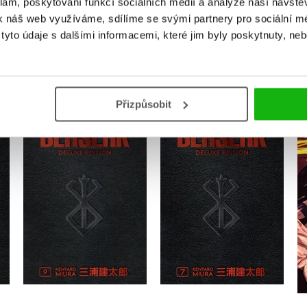
klam, poskytování funkcí sociálních médií a analýze naší návšt
k náš web využíváme, sdílíme se svými partnery pro sociální méd
yto údaje s dalšími informacemi, které jim byly poskytnuty, neb
MOHLO BY VÁS TAKÉ ZAJÍMAT
Přizpůsobit
ume
Berserk Deluxe Volume
Berserk Deluxe Volume
9
7
Kentaro Miura
Kentaro Miura
Do košíku
Do košíku
906 Kč
820 Kč
1 132 Kč
1 025 Kč