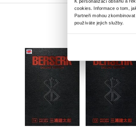
K personalizaci obsahu a re
cookies.
Informace o tom, ja
Partneři mohou zkombinovat t
používáte jejich služby.
Berserk Deluxe Volume
Berserk Deluxe Vol
14
13
Kentaro Miura
Kentaro Miura
Do košíku
Do košíku
987 Kč
1 234 Kč
1 003 Kč
1 254 Kč