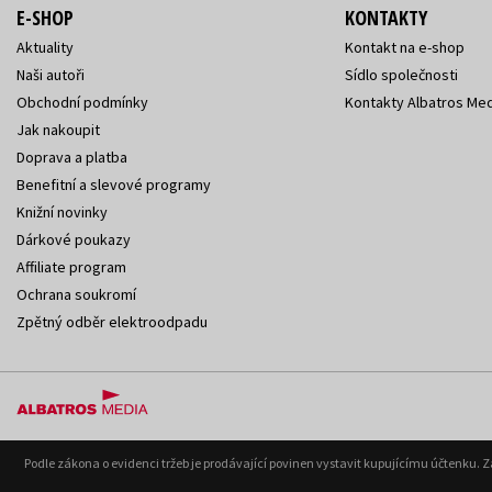
E-SHOP
KONTAKTY
Aktuality
Kontakt na e-shop
Naši autoři
Sídlo společnosti
Obchodní podmínky
Kontakty Albatros Med
Jak nakoupit
Doprava a platba
Benefitní a slevové programy
Knižní novinky
Dárkové poukazy
Affiliate program
Ochrana soukromí
Zpětný odběr elektroodpadu
Podle zákona o evidenci tržeb je prodávající povinen vystavit kupujícímu účtenku. 