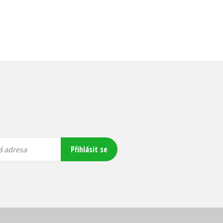
Přihlásit se
á adresa