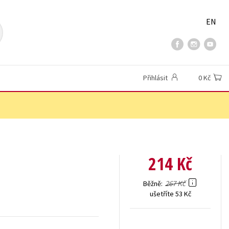
EN
Přihlásit
0 Kč
214 Kč
267 Kč
Běžně
ušetříte 53 Kč