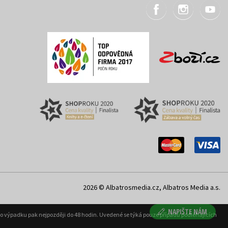
2026 © Albatrosmedia.cz, Albatros Media a.s.
NAPIŠTE NÁM
ého výpadku pak nejpozději do 48 hodin. Uvedené se týká pouze případů podléhajících