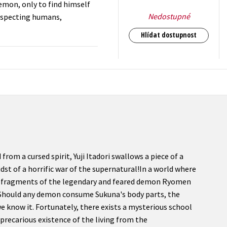
demon, only to find himself
Nedostupné
suspecting humans,
Hlídat dostupnost
214
Kč
s DPH
from a cursed spirit, Yuji Itadori swallows a piece of a
dst of a horrific war of the supernatural!In a world where
, fragments of the legendary and feared demon Ryomen
 Should any demon consume Sukuna's body parts, the
e know it. Fortunately, there exists a mysterious school
 precarious existence of the living from the