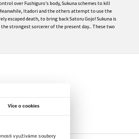
ntrol over Fushiguro's body, Sukuna schemes to kill
Meanwhile, Itadori and the others attempt to use the
ely escaped death, to bring back Satoru Gojo! Sukuna is
s the strongest sorcerer of the present day... These two
elé
Více o cookies
ěvnosti využíváme soubory