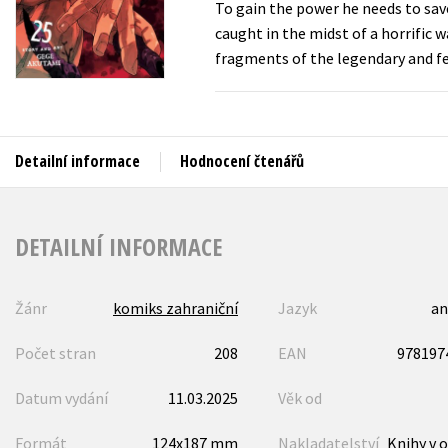
To gain the power he needs to save 
Auto - moto
caught in the midst of a horrific 
Jazyky
Beletrie pro děti
fragments of the legendary and f
Kalendáře
Beletrie pro dospělé
Kariéra a osobní rozvoj
Byznys a ekonomie
Komiks
Detailní informace
Hodnocení čtenářů
V
DETAILNÍ INFORMACE
Žánr
komiks zahraniční
Jazyk
an
Počet stran
208
EAN
978197
Datum vydání
11.03.2025
Věk od
Formát
124x187 mm
Nakladatelství
Knihy v o