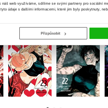
k náš web využíváme, sdílíme se svými partnery pro sociální méd
MOHLO BY VÁS TAKÉ ZAJÍMAT
yto údaje s dalšími informacemi, které jim byly poskytnuty, neb
Přizpůsobit
28
Jujutsu Kaisen, Vol. 23
Jujutsu Kaisen, Vol. 22
Gege Akutami
Gege Akutami
Do košíku
Do košíku
258 Kč
298 Kč
323 Kč
372 Kč