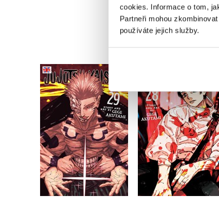
cookies.
Informace o tom, ja
Partneři mohou zkombinovat t
používáte jejich služby.
Jujutsu Kaisen, Vol. 29
Jujutsu Kaisen, Vol. 
Gege Akutami
Gege Akutami
Do košíku
Do košíku
298 Kč
298 Kč
372 Kč
372 Kč