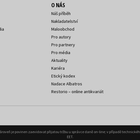
O NÁS
Náš příběh
Nakladatelství
ia
Maloobchod
Pro autory
Pro partnery
Pro média
Aktuality
Kariéra
Etický kodex
Nadace Albatros
Restorio – online antikvariát
Zároveň je povinen zaevidovat přijatou tržbu u správce daně on-line; v případě technick
EET.