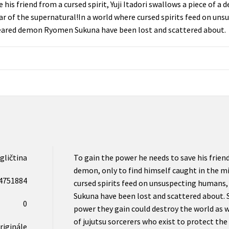
his friend from a cursed spirit, Yuji Itadori swallows a piece of a 
Populárně - naučná pro dospělé
war of the supernatural!In a world where cursed spirits feed on un
Young adult (SK)
Populárně - naučné pro děti
eared demon Ryomen Sukuna have been lost and scattered about.
Zahraniční literatura
Předškoláci
Zdraví a životní styl
Příroda a zahrada
šechny tituly
gličtina
To gain the power he needs to save his friend 
demon, only to find himself caught in the mi
4751884
cursed spirits feed on unsuspecting humans
Sukuna have been lost and scattered about.
0
power they gain could destroy the world as w
of jujutsu sorcerers who exist to protect the
riginále