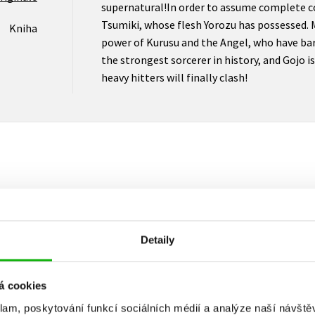
supernatural!In order to assume complete co
Tsumiki, whose flesh Yorozu has possessed. 
Kniha
power of Kurusu and the Angel, who have bar
the strongest sorcerer in history, and Gojo i
heavy hitters will finally clash!
Vaše hodnocení
Uživatelskou recenzi mohou vkládat pouze registrovaní uživat
Detaily
Přihlásit
á cookies
klam, poskytování funkcí sociálních médií a analýze naší návšt