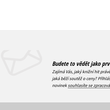
Budete to vědět jako prv
Zajímá Vás, jaký knižní hit práv
jaká běží soutěž o ceny? Přihl
novinek
souhlasíte se zpracov