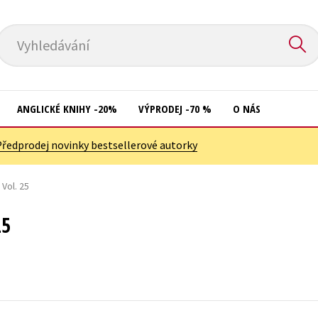
Vyhledávání
ANGLICKÉ KNIHY -20%
VÝPRODEJ -70 %
O NÁS
Předprodej novinky bestsellerové autorky
Přírodní vědy
Křížovky
Společnost, politika
 Vol. 25
Kuchařky
Technika a věda
New Adult
25
Učebnice
Ostatní
Umění a kultura
Počítače
Výchova a pedagogika
Poezie
Young adult