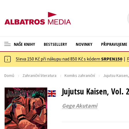
NAŠE KNIHY
BESTSELLERY
NOVINKY
PŘIPRAVUJEME
Sleva 150 Kč při nákupu nad 850 Kč s kódem
SRPEN150
|
ANGLICKÉ KNIHY -20 %
Cestování
VÝPRODEJ -70 %
Dárkové publikace
Domů
Zahraniční literatura
Komiks zahraniční
Jujutsu Kaisen,
KNIHY S DÁRKEM
Dárkové zboží
Jujutsu Kaisen, Vol. 
ASTERIX S DÁRKEM
Digitální fotografie
Gege Akutami
🎁DÁRKOVÉ PUBLIKACE
Esoterika a duchovní svět
✉️ DÁRKOVÉ POUKAZY
Historie a military
Hobby