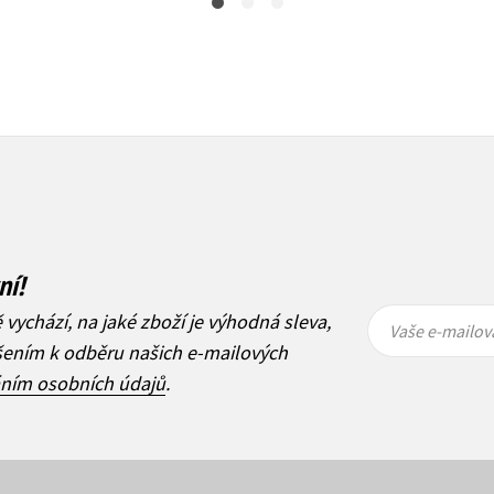
ní!
Vaše e-
Vaše e-
ě vychází, na jaké zboží je výhodná sleva,
mailová
mailová
Vaše e-mailov
adresa
adresa
ášením k odběru našich e-mailových
áním osobních údajů
.