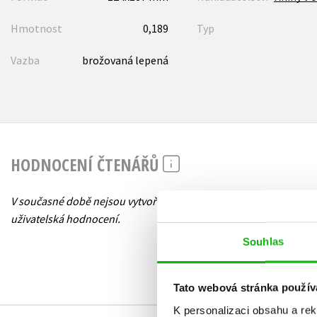
Hmotnost
0,189
Typ
Vazba
brožovaná lepená
HODNOCENÍ ČTENÁŘŮ
V současné době nejsou vytvořena žádná
uživatelská hodnocení.
Souhlas
Tato webová stránka použív
K personalizaci obsahu a re