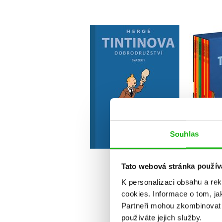
Tintinova
dobrodružství 1 -
do
omnibus 1-3
komple
Hergé
Souhlas
Do košíku
719 Kč
1 9
899 Kč
Tato webová stránka použív
K personalizaci obsahu a re
cookies.
Informace o tom, ja
Partneři mohou zkombinovat t
používáte jejich služby.