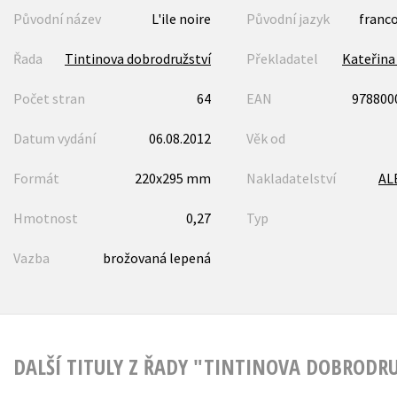
Původní název
L'ile noire
Původní jazyk
franc
Řada
Tintinova dobrodružství
Překladatel
Kateřina
Počet stran
64
EAN
978800
Datum vydání
06.08.2012
Věk od
Formát
220x295 mm
Nakladatelství
AL
Hmotnost
0,27
Typ
Vazba
brožovaná lepená
DALŠÍ TITULY Z ŘADY "TINTINOVA DOBRODRU