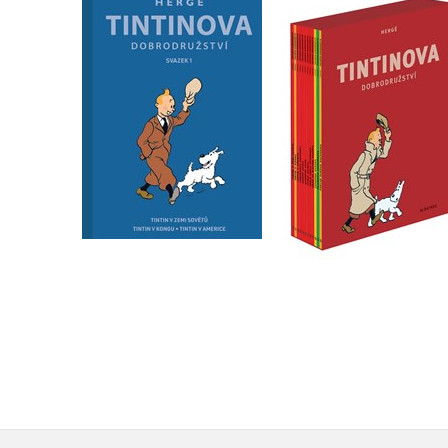
Tintinova
Tintinova
dobrodružství 1 -
dobrodružství -
omnibus 1-3
kompletní vydání 1-
Hergé
Hergé
Do košíku
Do košíku
719 Kč
1 912 Kč
899 Kč
2 390 Kč