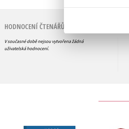
HODNOCENÍ ČTENÁŘŮ
V současné době nejsou vytvořena žádná
uživatelská hodnocení.