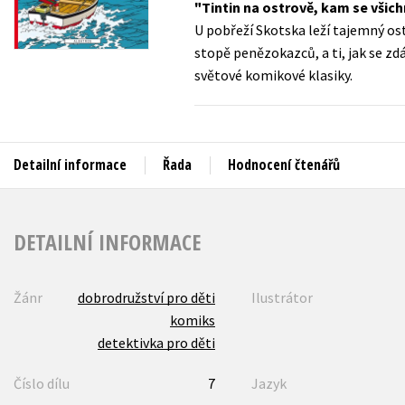
Tintin na ostrově, kam se všichn
Auto - moto
U pobřeží Skotska leží tajemný ost
Jazyky
Beletrie pro děti
stopě penězokazců, a ti, jak se zd
Kalendáře
světové komikové klasiky.
Beletrie pro dospělé
Kariéra a osobní rozvoj
Byznys a ekonomie
Komiks
Detailní informace
Řada
Hodnocení čtenářů
V
DETAILNÍ INFORMACE
Žánr
dobrodružství pro děti
Ilustrátor
komiks
detektivka pro děti
Číslo dílu
7
Jazyk