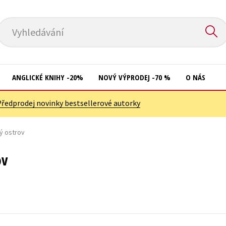
Vyhledávání
ANGLICKÉ KNIHY -20%
NOVÝ VÝPRODEJ -70 %
O NÁS
Předprodej novinky bestsellerové autorky
Přírodní vědy
Křížovky
Společnost, politika
ný ostrov
Kuchařky
Technika a věda
New Adult
ov
Učebnice
Ostatní
Umění a kultura
Počítače
Výchova a pedagogika
Poezie
Young adult