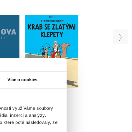
ova
Tintin (9) - Krab se
Tintin (24) - Tintin
ství -
zlatými klepety
alf-art
dání 13-24
Hergé
Hergé
é
Do košíku
Do košíku
Více o cookies
u
159 Kč
75 Kč
199 Kč
249 Kč
2 390 Kč
ěvnosti využíváme soubory
ia, inzerci a analýzy.
o které poté následovaly, že