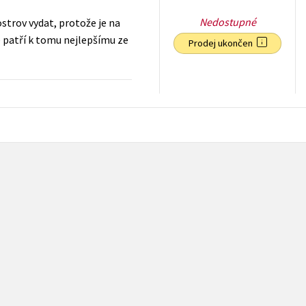
Nedostupné
ostrov vydat, protože je na
é patří k tomu nejlepšímu ze
Prodej ukončen
127
Kč
s DPH