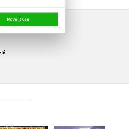
Povolit vše
elé