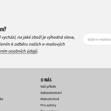
ní!
Vaše e-
Vaše e-
ě vychází, na jaké zboží je výhodná sleva,
mailová
mailová
Vaše e-mailov
adresa
adresa
ášením k odběru našich e-mailových
áním osobních údajů
.
O NÁS
Náš příběh
Nakladatelství
ia
Maloobchod
Pro autory