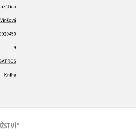
ouzština
 Vinšová
0029450
9
BATROS
Kniha
ŽSTVÍ"