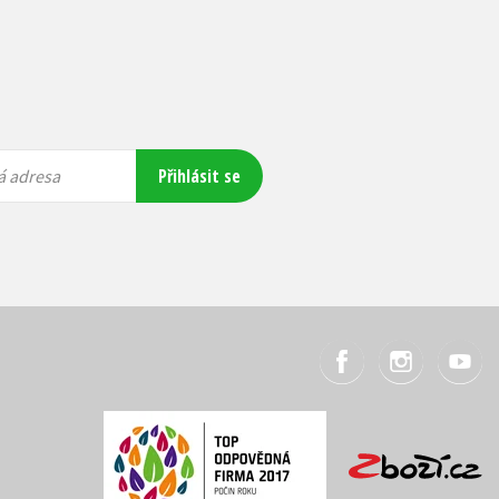
Přihlásit se
á adresa