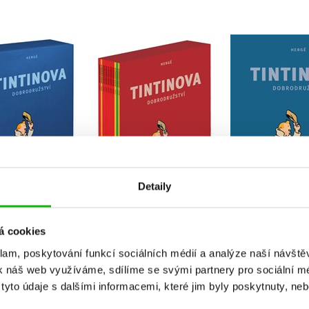
Tintinova
Tintinova
Tintin
brodružství -
dobrodružství -
dobrodruž
tní vydání 13-24
kompletní vydání 1-12
kompletní vy
Hergé
Hergé
Herg
Detaily
Do košíku
Do košíku
Do košík
12 Kč
1 912 Kč
1 912 Kč
2 390 Kč
2 390 Kč
á cookies
klam, poskytování funkcí sociálních médií a analýze naší návšt
k náš web využíváme, sdílíme se svými partnery pro sociální méd
yto údaje s dalšími informacemi, které jim byly poskytnuty, neb