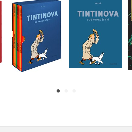
Tintinova
Tintinova
dobrodružství -
dobrodružství -
12
kompletní vydání 13-24
kompletní vydání 13-24
Hergé
Hergé
Do košíku
Do košíku
1 912 Kč
1 912 Kč
2 390 Kč
2 390 Kč