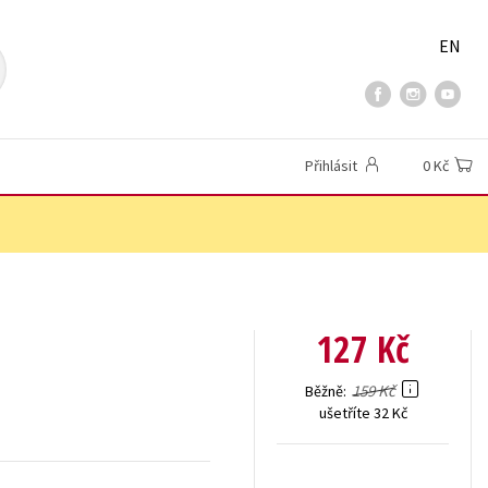
EN
Přihlásit
0 Kč
127 Kč
159 Kč
Běžně
ušetříte 32 Kč