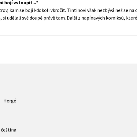
i bojí vstoupit...
Populárně - naučná pro dospělé
rov, kam se bojí kdokoli vkročit. Tintinovi však nezbývá než se na 
Young adult (SK)
Populárně - naučné pro děti
á, si udělali své doupě právě tam. Další z napínavých komiksů, kter
Zahraniční literatura
Předškoláci
Zdraví a životní styl
Příroda a zahrada
šechny tituly
Hergé
čeština