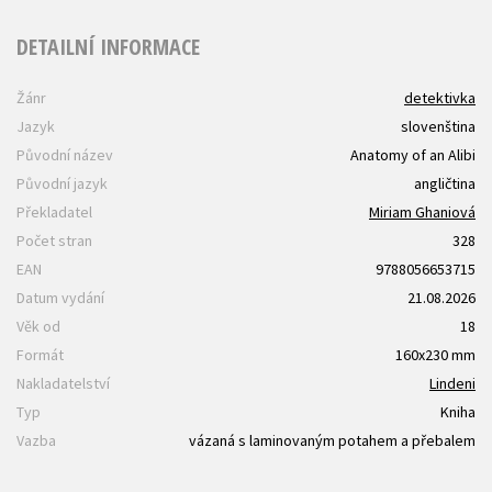
DETAILNÍ INFORMACE
Žánr
detektivka
Jazyk
slovenština
Původní název
Anatomy of an Alibi
Původní jazyk
angličtina
Překladatel
Miriam Ghaniová
Počet stran
328
EAN
9788056653715
Datum vydání
21.08.2026
Věk od
18
Formát
160x230 mm
Nakladatelství
Lindeni
Typ
Kniha
Vazba
vázaná s laminovaným potahem a přebalem