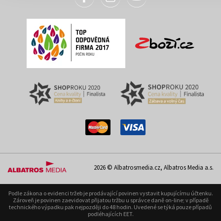
Ve výslužbě -
Poslední naživu
Bezvýznamná
Helen Phifer
událost
Martin Goffa
319 Kč
399 Kč
319 Kč
399 Kč
Mňaudoku: 75
2026 © Albatrosmedia.cz, Albatros Media a.s.
rébusů s kočičími
1991
krimi záhadami
Podle zákona o evidenci tržeb je prodávající povinen vystavit kupujícímu účtenku.
Franck Thilliez
,
Gareth Moore
Zároveň je povinen zaevidovat přijatou tržbu u správce daně on-line; v případě
,
Michaela Tylová
technického výpadku pak nejpozději do 48 hodin. Uvedené se týká pouze případů
podléhajících EET.
Laura Jane Ayres