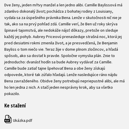
Dve ženy, jeden mŕtvy manžel a len jedno alibi. Camille Baylissová má
zdanlivo dokonalý život; pochádza z bohatej rodiny z Louisiany,
vydala sa za úspešného právnika Bena. Lenže v skutočnosti nič nie je
tak, ako sa na prvý pohľad zdá. Camille verí, že Ben už roky skrýva
špinavé tajomstvá, ale nedokáže nájsť dôkazy, pretože on sleduje
každý jej pohyb. Aubrey Priceovú prenasleduje strašná noc, ktorá jej
pred desiatimi rokmi zmenila život, a je presvedčená, že Benjamin
Bayliss o tom niečo vie. Teraz žije v dome plnom zločincov, a hľadá
spôsob, ako sa dostať k pravde. Spoločne vymyslia plán. Znie to
jednoducho: dvanásť hodín sa bude Aubrey vydávať za Camille.
Camille bude zatiaľ tajne špehovať Bena a obe ženy získajú
odpovede, ktoré tak zúfalo hľadajú. Lenže nasledujúce ráno nájdu
Bena zavraždeného. Obidve ženy potrebujú nepriepustné alibi, ale má
ho len jedna z nich. A stačí jeden nesprávny krok, aby sa všetko
pokazilo.
Ke stažení
Ukázka.pdf
PDF