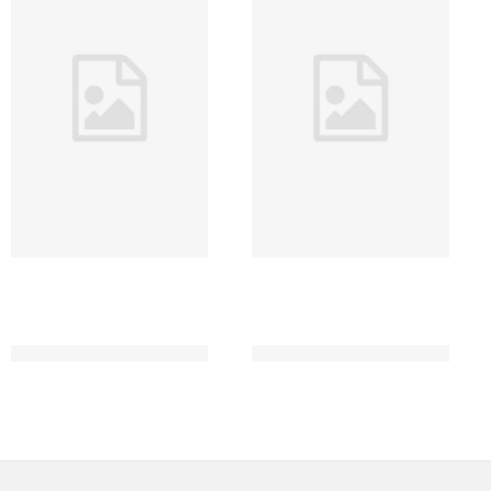
10 pravd a spousta
10 rande naslepo
odvahy
Ashley Elston
Ashley Elston
279 Kč
349 Kč
263 Kč
329 Kč
Záhady oxfordské
Kotva
čajovny - BOX
Kristina Ohlssonová
H. Y. Hanna