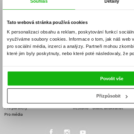
Souhlas
Detaily
Obchodní podmínky
Affiliate program
Jak nakoupit
Ochrana soukromí
Doprava a platba
Zpětný odběr elektroodpadu
Tato webová stránka používá cookies
Benefitní a slevové programy
K personalizaci obsahu a reklam, poskytování funkcí sociáln
Případy soudce Ti:
využíváme soubory cookies.
Informace o tom, jak náš web 
KONTAKTY
Království
Smrt ve vrbové
pro sociální média, inzerci a analýzy.
Partneři mohou zkombin
Kontakt na e-shop
Kontakty Albatros Media
čtvrti (audiokniha
které jim byly poskytnuty, nebo které poté následovaly, že po
Jo Nesbo
Sídlo společnosti
Frédéric Lenormand
na CD)
O NÁS
Povolit vše
Náš příběh
Aktuality
Nakladatelství
Kariéra
439 Kč
549 Kč
319 Kč
Maloobchod
Etický kodex
399 Kč
Přizpůsobit
Pro autory
Nadace Albatros
Pro partnery
Restorio – online antikvariát
Pro média