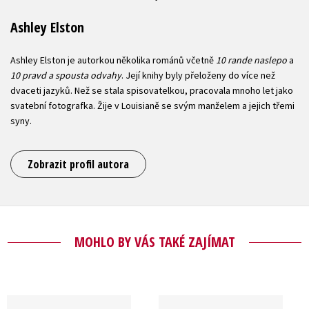
Ashley Elston
Ashley Elston je autorkou několika románů včetně
10 rande naslepo
a
10 pravd a spousta odvahy
. Její knihy byly přeloženy do více než
dvaceti jazyků. Než se stala spisovatelkou, pracovala mnoho let jako
svatební fotografka. Žije v Louisianě se svým manželem a jejich třemi
syny.
Zobrazit profil autora
MOHLO BY VÁS TAKÉ ZAJÍMAT