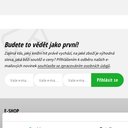
479 Kč
599 Kč
872 Kč
1 090 Kč
Budete to vědět jako první!
Zajímá Vás, jaký knižní hit právě vychází, na jaké zboží je výhodná
sleva, jaká běží soutěž o ceny? Přihlášením k odběru našich e-
mailových novinek
souhlasíte se zpracováním osobních údajů
.
Michaela Klevisová -
Přiznat vinu
BOX 2
Přihlásit se
Martin Goffa
Michaela Klevisová
E-SHOP
295 Kč
369 Kč
Aktuality
Knižní novinky
1 352 Kč
1 690 Kč
Naši autoři
Dárkové poukazy