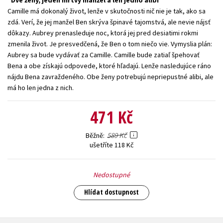
Dve ženy, jeden mŕtvy manžel a len jedno alibi
Historie a military
Camille má dokonalý život, lenže v skutočnosti nič nie je tak, ako sa
Populárně 
Auto - moto
Hobby
naučná pr
zdá. Verí, že jej manžel Ben skrýva špinavé tajomstvá, ale nevie nájsť
dospělé
dôkazy. Aubrey prenasleduje noc, ktorá jej pred desiatimi rokmi
Beletrie pro děti
Jazyky
zmenila život. Je presvedčená, že Ben o tom niečo vie. Vymyslia plán:
Populárně 
Beletrie pro
Aubrey sa bude vydávať za Camille. Camille bude zatiaľ špehovať
Kalendáře
naučné pro
dospělé
Bena a obe získajú odpovede, ktoré hľadajú. Lenže nasledujúce ráno
Předškolá
nájdu Bena zavraždeného. Obe ženy potrebujú nepriepustné alibi, ale
má ho len jedna z nich.
471 Kč
Všechny tituly
589 Kč
Běžně
ušetříte 118 Kč
Nedostupné
Hlídat dostupnost