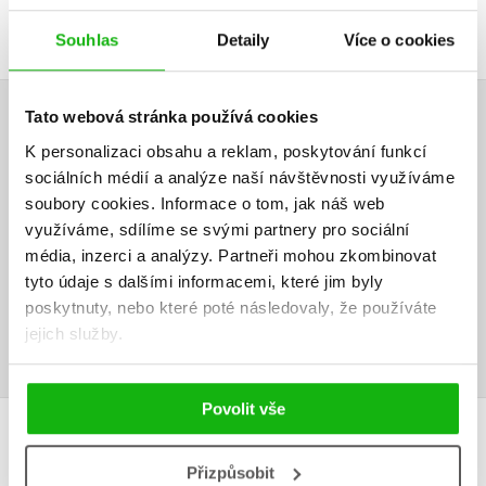
Souhlas
Detaily
Více o cookies
Tato webová stránka používá cookies
HODNOCENÍ ČTENÁŘŮ
K personalizaci obsahu a reklam, poskytování funkcí
sociálních médií a analýze naší návštěvnosti využíváme
V současné době nejsou vytvořena žádná uživatelská hodnocení.
soubory cookies.
Informace o tom, jak náš web
využíváme, sdílíme se svými partnery pro sociální
Vaše hodnocení
média, inzerci a analýzy.
Partneři mohou zkombinovat
tyto údaje s dalšími informacemi, které jim byly
Uživatelskou recenzi mohou vkládat pouze registrovaní uživatelé
poskytnuty, nebo které poté následovaly, že používáte
Přihlásit
jejich služby.
Povolit vše
AUTOR KNIHY
Přizpůsobit