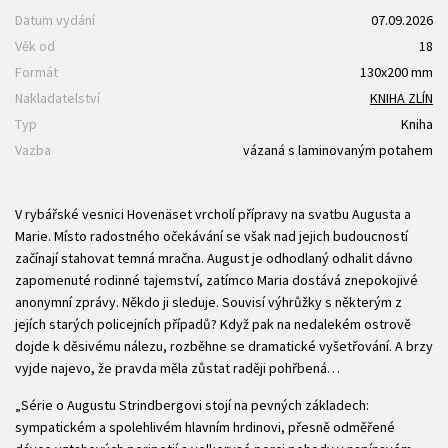
Datum vydání
07.09.2026
Věk od
18
Formát
130x200 mm
Nakladatelství
KNIHA ZLÍN
Typ
Kniha
Vazba
vázaná s laminovaným potahem
V rybářské vesnici Hovenäset vrcholí přípravy na svatbu Augusta a
Marie. Místo radostného očekávání se však nad jejich budoucností
začínají stahovat temná mračna. August je odhodlaný odhalit dávno
zapomenuté rodinné tajemství, zatímco Maria dostává znepokojivé
anonymní zprávy. Někdo ji sleduje. Souvisí výhrůžky s některým z
jejích starých policejních případů? Když pak na nedalekém ostrově
dojde k děsivému nálezu, rozběhne se dramatické vyšetřování. A brzy
vyjde najevo, že pravda měla zůstat raději pohřbená…
„Série o Augustu Strindbergovi stojí na pevných základech:
sympatickém a spolehlivém hlavním hrdinovi, přesně odměřené