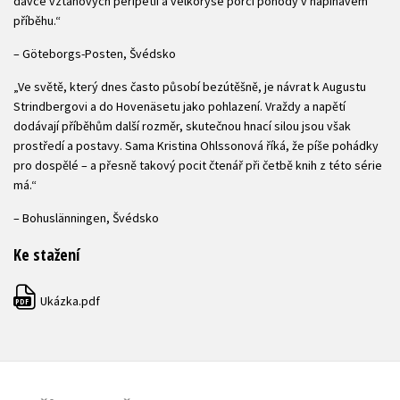
dávce vztahových peripetií a velkorysé porci pohody v napínavém
příběhu.“
– Göteborgs-Posten, Švédsko
„Ve světě, který dnes často působí bezútěšně, je návrat k Augustu
Strindbergovi a do Hovenäsetu jako pohlazení. Vraždy a napětí
dodávají příběhům další rozměr, skutečnou hnací silou jsou však
prostředí a postavy. Sama Kristina Ohlssonová říká, že píše pohádky
pro dospělé – a přesně takový pocit čtenář při četbě knih z této série
má.“
– Bohuslänningen, Švédsko
Ke stažení
Ukázka.pdf
PDF