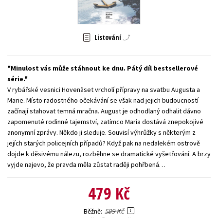
Young adult (SK)
Zahraniční literatura
Zdraví a životní styl
Všechny tituly
Listování
Minulost vás může stáhnout ke dnu. Pátý díl bestsellerové
série.
V rybářské vesnici Hovenäset vrcholí přípravy na svatbu Augusta a
Marie. Místo radostného očekávání se však nad jejich budoucností
začínají stahovat temná mračna. August je odhodlaný odhalit dávno
zapomenuté rodinné tajemství, zatímco Maria dostává znepokojivé
anonymní zprávy. Někdo ji sleduje. Souvisí výhrůžky s některým z
jejích starých policejních případů? Když pak na nedalekém ostrově
dojde k děsivému nálezu, rozběhne se dramatické vyšetřování. A brzy
vyjde najevo, že pravda měla zůstat raději pohřbená…
479 Kč
599 Kč
Běžně