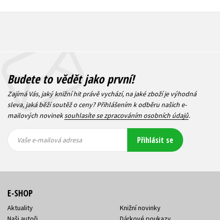
Budete to vědět jako první!
Zajímá Vás, jaký knižní hit právě vychází, na jaké zboží je výhodná
sleva, jaká běží soutěž o ceny? Přihlášením k odběru našich e-
mailových novinek
souhlasíte se zpracováním osobních údajů
.
Vaše e-
Vaše e-
Přihlásit se
mailová
mailová
Vaše e-mailová adresa
adresa
adresa
E-SHOP
Aktuality
Knižní novinky
Naši autoři
Dárkové poukazy