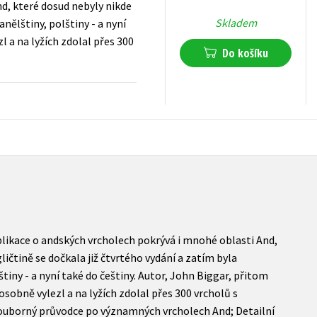
d, které dosud nebyly nikde
Skladem
nělštiny, polštiny - a nyní
l a na lyžích zdolal přes 300
Do košíku
119
Kč
s DPH
likace o andských vrcholech pokrývá i mnohé oblasti And,
ličtině se dočkala již čtvrtého vydání a zatím byla
tiny - a nyní také do češtiny. Autor, John Biggar, přitom
sobně vylezl a na lyžích zdolal přes 300 vrcholů s
ouborný průvodce po významných vrcholech And; Detailní