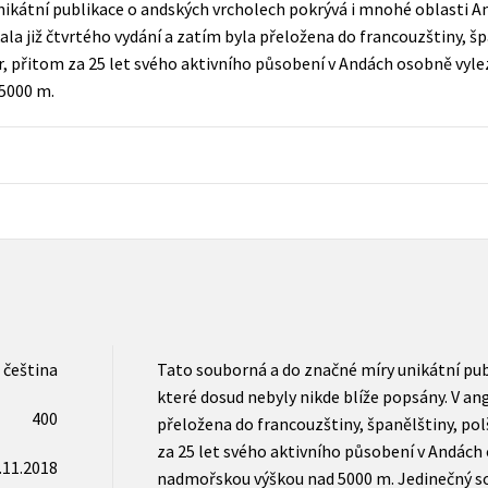
ikátní publikace o andských vrcholech pokrývá i mnohé oblasti An
Populárně - naučná pro dospělé
ala již čtvrtého vydání a zatím byla přeložena do francouzštiny, špa
Young adult (SK)
Populárně - naučné pro děti
r, přitom za 25 let svého aktivního působení v Andách osobně vylez
Zahraniční literatura
5000 m.
Předškoláci
Zdraví a životní styl
Příroda a zahrada
šechny tituly
čeština
Tato souborná a do značné míry unikátní pub
které dosud nebyly nikde blíže popsány. V ang
400
přeložena do francouzštiny, španělštiny, polš
za 25 let svého aktivního působení v Andách o
.11.2018
nadmořskou výškou nad 5000 m. Jedinečný s