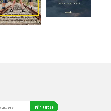
Do košíku
Do košíku
319 Kč
399 Kč
295 Kč
369 Kč
Přihlásit se
á adresa