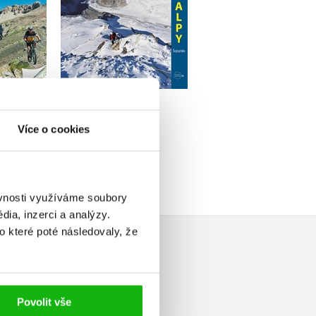
Do košíku
u
599 Kč
749 Kč
Do košíku
59 Kč
359 Kč
449 Kč
Více o cookies
ěvnosti využíváme soubory
ia, inzerci a analýzy.
o které poté následovaly, že
Povolit vše