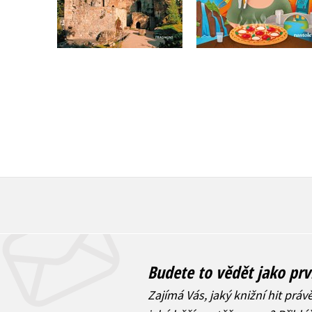
Do košíku
Do košíku
319 Kč
399 Kč
215 Kč
269 Kč
Budete to vědět jako prv
Zajímá Vás, jaký knižní hit práv