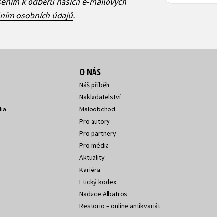
adresa
adresa
ášením k odběru našich e-mailových
áním osobních údajů
.
O NÁS
Náš příběh
Nakladatelství
ia
Maloobchod
Pro autory
Pro partnery
Pro média
Aktuality
Kariéra
Etický kodex
Nadace Albatros
Restorio – online antikvariát