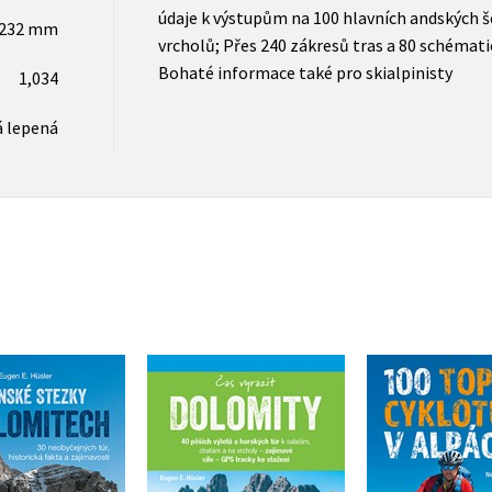
údaje k výstupům na 100 hlavních andských še
x232 mm
vrcholů; Přes 240 zákresů tras a 80 schémat
Bohaté informace také pro skialpinisty
1,034
 lepená
100 TOP cy
nské stezky v
Dolomity Čas vyrazit
Alpá
Dolomitech
Eugen E. Hüsler
Jan Führer
,
A
gen E. Hüsler