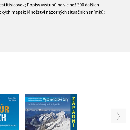
stitisícovek; Popisy výstupů na víc než 300 dalších
ických mapek; Množství názorných situačních snímků;
Vysokohorské túry
klotúr v
Západní Alpy
Nepál
ch
,
Wolfgang Pusch
Edwin Schmitt
chim Zahn
,
Edwin Schmitt
,
Ralf Gantzhorn
Michael Waeber