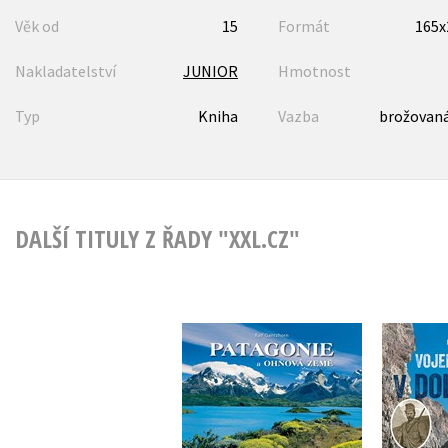
Věk od
15
Formát
165
Nakladatelství
JUNIOR
Hmotnost
Typ
Kniha
Vazba
brožovaná
DALŠÍ TITULY Z ŘADY "XXL.CZ"
Patagonie a Ohňová
Voje
země
Ralf Gantzhorn
Eu