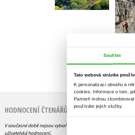
Do košíku
2
599 Kč
749 Kč
Souhlas
Tato webová stránka použív
K personalizaci obsahu a re
cookies.
Informace o tom, ja
Partneři mohou zkombinovat t
používáte jejich služby.
HODNOCENÍ ČTENÁŘŮ
V současné době nejsou vytvořena žádná
uživatelská hodnocení.