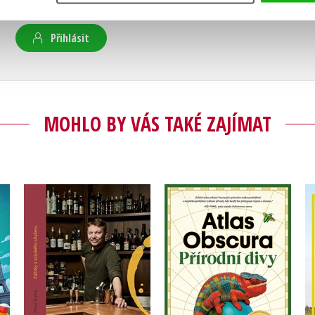
Uživatelskou recenzi mohou vkládat pouze registrovaní uživat
Přihlásit
MOHLO BY VÁS TAKÉ ZAJÍMAT
Český barman v
Atlas Obscura –
Singapuru
ky
Přírodní divy
,
Pavel Bušta
Joshua Foer
Vojtěch Bažant