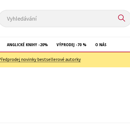
Vyhledávání
ANGLICKÉ KNIHY -20%
VÝPRODEJ -70 %
O NÁS
Předprodej novinky bestsellerové autorky
Přírodní vědy
Křížovky
Společnost, politika
Kuchařky
Technika a věda
New Adult
Učebnice
Ostatní
Umění a kultura
Počítače
Výchova a pedagogika
Poezie
Young adult