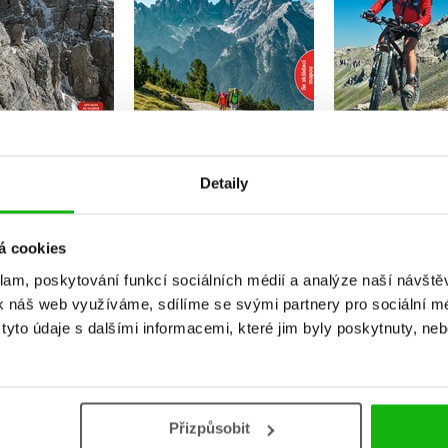
Do košíku
Do košíku
Do košík
239 Kč
299 Kč
39 Kč
299 Kč
367 Kč
4
Detaily
á cookies
klam, poskytování funkcí sociálních médií a analýze naší návšt
k náš web využíváme, sdílíme se svými partnery pro sociální méd
yto údaje s dalšími informacemi, které jim byly poskytnuty, neb
Vaše hodnocení
Přizpůsobit