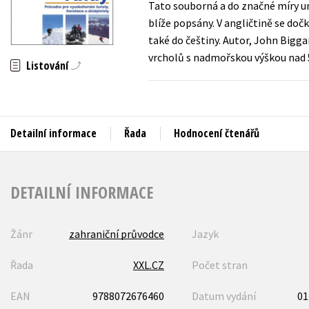
Tato souborná a do značné míry un
Auto - moto
blíže popsány. V angličtině se dočk
Jazyky
Beletrie pro děti
také do češtiny. Autor, John Bigga
Kalendáře
vrcholů s nadmořskou výškou nad 
Beletrie pro dospělé
Listování
Kariéra a osobní rozvoj
Byznys a ekonomie
Komiks
Detailní informace
Řada
Hodnocení čtenářů
V
DETAILNÍ INFORMACE
Žánr
zahraniční průvodce
Jazyk
Řada
XXL.CZ
Počet stran
EAN
9788072676460
Datum vydání
01