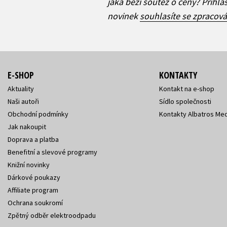
jaká běží soutěž o ceny? Přihl
novinek
souhlasíte se zpracov
E-SHOP
KONTAKTY
Aktuality
Kontakt na e-shop
Naši autoři
Sídlo společnosti
Obchodní podmínky
Kontakty Albatros Med
Jak nakoupit
Doprava a platba
Benefitní a slevové programy
Knižní novinky
Dárkové poukazy
Affiliate program
Ochrana soukromí
Zpětný odběr elektroodpadu