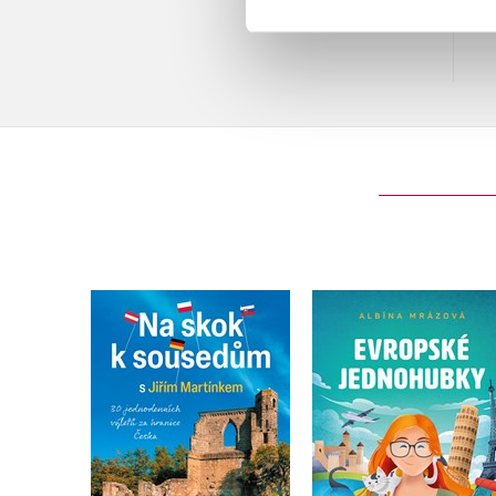
Na skok k sousedům s
Evropské jednohub
Jiřím Martínkem
Albína Mrázová
Jiří Martínek