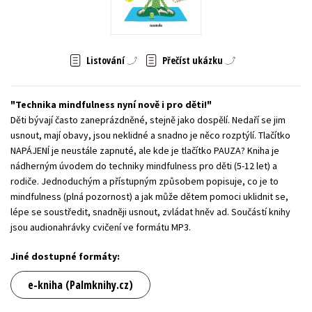
Young adult (SK)
Zahraniční literatura
Zdraví a životní styl
Všechny tituly
Listování
Přečíst ukázku
Technika mindfulness nyní nově i pro děti!
Děti bývají často zaneprázdněné, stejně jako dospělí. Nedaří se jim
usnout, mají obavy, jsou neklidné a snadno je něco rozptýlí. Tlačítko
NAPÁJENÍ je neustále zapnuté, ale kde je tlačítko PAUZA? Kniha je
nádherným úvodem do techniky mindfulness pro děti (5-12 let) a
rodiče. Jednoduchým a přístupným způsobem popisuje, co je to
mindfulness (plná pozornost) a jak může dětem pomoci uklidnit se,
lépe se soustředit, snadněji usnout, zvládat hněv ad. Součástí knihy
jsou audionahrávky cvičení ve formátu MP3.
Jiné dostupné formáty:
e-kniha (Palmknihy.cz)