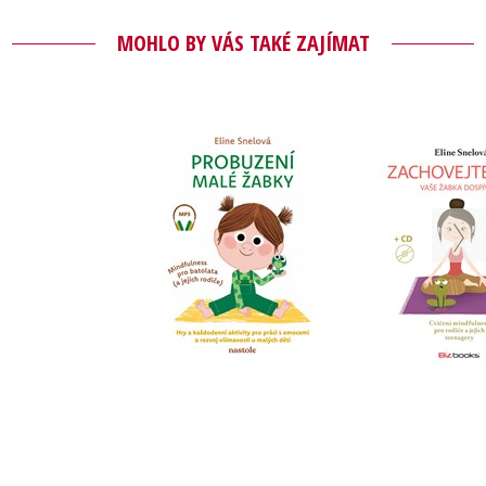
MOHLO BY VÁS TAKÉ ZAJÍMAT
Probuzení malé
Zachovejt
žabky
vaše žabka
Eline Snelová
Eline Sn
Do košík
Do košíku
239 Kč
2
295 Kč
369 Kč