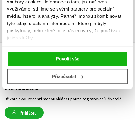
soubory cookies.
Informace o tom, jak náš web
Ke stažení
využíváme, sdílíme se svými partnery pro sociální
média, inzerci a analýzy.
Partneři mohou zkombinovat
Příloha.zip
Ukázka.pdf
ZIP
PDF
tyto údaje s dalšími informacemi, které jim byly
poskytnuty, nebo které poté následovaly, že používáte
jejich služby.
HODNOCENÍ ČTENÁŘŮ
Povolit vše
V současné době nejsou vytvořena žádná uživatelská hodnocení.
Přizpůsobit
Vaše hodnocení
Uživatelskou recenzi mohou vkládat pouze registrovaní uživatelé
Přihlásit