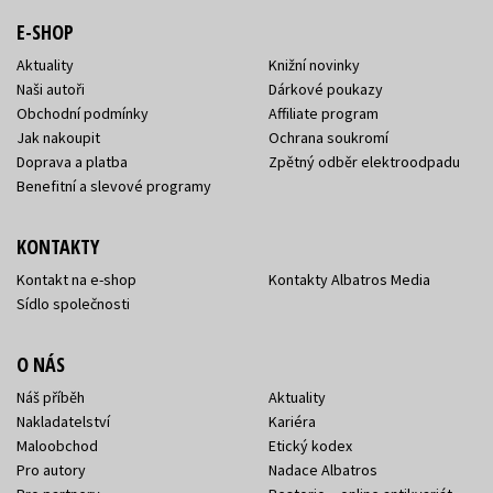
E-SHOP
Aktuality
Knižní novinky
Naši autoři
Dárkové poukazy
Obchodní podmínky
Affiliate program
Jak nakoupit
Ochrana soukromí
Doprava a platba
Zpětný odběr elektroodpadu
Benefitní a slevové programy
KONTAKTY
Kontakt na e-shop
Kontakty Albatros Media
Sídlo společnosti
O NÁS
Náš příběh
Aktuality
Nakladatelství
Kariéra
Maloobchod
Etický kodex
Pro autory
Nadace Albatros