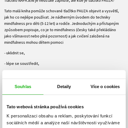
Tlačítko NAPÁJENÍ je neustále zapnuté, ale kde je tlačítko PAUZA?
Tato malá kniha pomůže schované tlačítko PAUZA objevit a vysvětlí,
jak ho co nejlépe používat. Je nádherným úvodem do techniky
mindfulness pro děti (5-12 let) a rodiče. Jednoduchým a přístupným
způsobem popisuje, co je to mindfulness (česky také překládáno
jako všímavost nebo plná pozornost) a jak cvičení založená na
mindfulness mohou dětem pomoci
- uklidnit se,
- lépe se soustředit,
- snadněji usnout,
- zmírnit dětské obavy a strach,
Souhlas
Detaily
Více o cookies
- zvládat hněv ad.
Klidně a pozorně jako žabka je pobídkou ke společnému odpočinku a
Tato webová stránka používá cookies
počátkem cesty, která vede k plné pozornosti v jakékoli situaci.
K personalizaci obsahu a reklam, poskytování funkcí
Součástí knihy jsou audionahrávky cvičení ve formátu MP3.
sociálních médií a analýze naší návštěvnosti využíváme