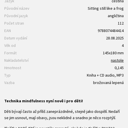
Jazyk
čeština
Původní název
Sitting still like a frog
Původní jazyk
angličtina
Počet stran
112
EAN
9788074484414
Datum vydání
28.08.2025
Věk od
4
Formát
145x180 mm
Nakladatelství
nastole
Hmotnost
0,145
Typ
Kniha + CD audio, MP3
Vazba
brožovaná lepená
Technika mindfulness nyní nově i pro děti!
Děti bývají často až příliš zaneprázdněné, stejně jako dospělí. Nedaří
se jim usnout, mají obavy, jsou neklidné a snadno je něco rozptýlí.