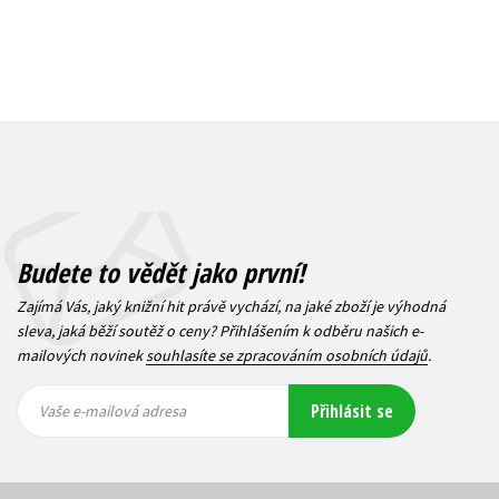
Budete to vědět jako první!
Zajímá Vás, jaký knižní hit právě vychází, na jaké zboží je výhodná
sleva, jaká běží soutěž o ceny? Přihlášením k odběru našich e-
mailových novinek
souhlasíte se zpracováním osobních údajů
.
Vaše e-
Vaše e-
Přihlásit se
mailová
mailová
Vaše e-mailová adresa
adresa
adresa