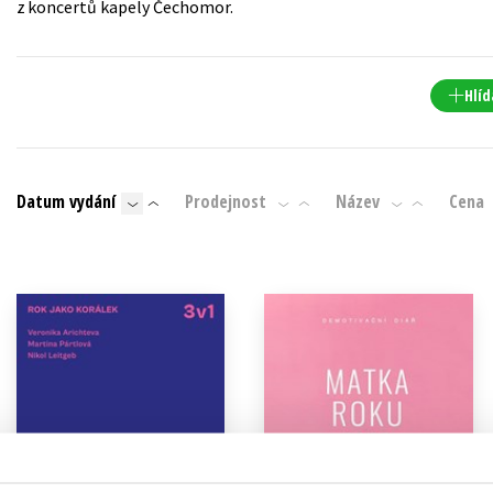
z koncertů kapely Čechomor.
Populárně - naučná pro dospělé
Young adult (SK)
Populárně - naučné pro děti
Zahraniční literatura
Předškoláci
Hlíd
Zdraví a životní styl
Příroda a zahrada
Datum vydání
Prodejnost
Název
Cena
šechny tituly