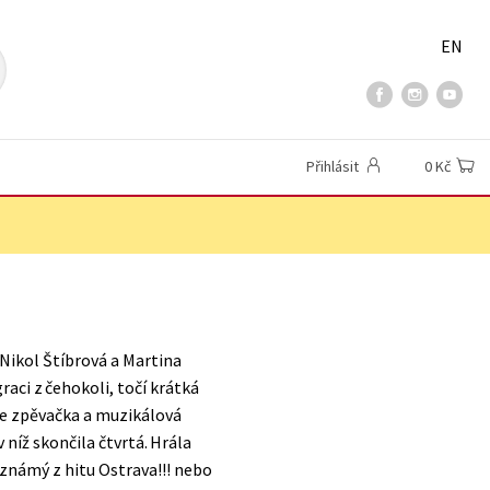
EN
Přihlásit
0 Kč
 Nikol Štíbrová a Martina
raci z čehokoli, točí krátká
je zpěvačka a muzikálová
 níž skončila čtvrtá. Hrála
 známý z hitu Ostrava!!! nebo