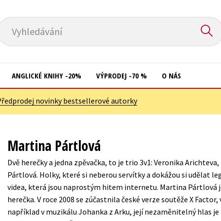
Vyhledávání
ANGLICKÉ KNIHY -20%
VÝPRODEJ -70 %
O NÁS
Předprodej novinky bestsellerové autorky
Přírodní vědy
Křížovky
Společnost, politika
Kuchařky
Martina Pártlová
Technika a věda
New Adult
Dvě herečky a jedna zpěvačka, to je trio 3v1: Veronika Arichteva,
Učebnice
Ostatní
Pártlová. Holky, které si neberou servítky a dokážou si udělat leg
Umění a kultura
videa, která jsou naprostým hitem internetu. Martina Pártlová 
Počítače
herečka. V roce 2008 se zúčastnila české verze soutěže X Factor, v
Výchova a pedagogika
Poezie
například v muzikálu Johanka z Arku, její nezaměnitelný hlas je
Young adult