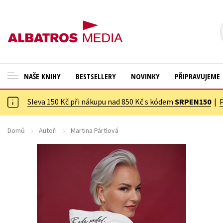
NAŠE KNIHY
BESTSELLERY
NOVINKY
PŘIPRAVUJEME
Sleva 150 Kč při nákupu nad 850 Kč s kódem
SRPEN150
|
ANGLICKÉ KNIHY -20 %
Cestování
VÝPRODEJ -70 %
Dárkové publikace
Domů
Autoři
Martina Pártlová
KNIHY S DÁRKEM
Dárkové zboží
ASTERIX S DÁRKEM
Digitální fotografie
🎁DÁRKOVÉ PUBLIKACE
Esoterika a duchovní svět
✉️ DÁRKOVÉ POUKAZY
Historie a military
Hobby