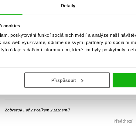
Detaily
á cookies
klam, poskytování funkcí sociálních médií a analýze naší návšt
3 v 1: Rok jako korálek
3 v 1: Matka roku 2022
k náš web využíváme, sdílíme se svými partnery pro sociální méd
Veronika Arichteva
,
Veronika Arichteva
,
yto údaje s dalšími informacemi, které jim byly poskytnuty, neb
Martina Pártlová
,
Martina Pártlová
,
Nikol Leitgeb
Nikol Leitgeb
319 Kč
143 Kč
399 Kč
179 Kč
Do košíku
Do košíku
Přizpůsobit
Zobrazuji 1 až 2 z celkem 2 záznamů
Předchozí