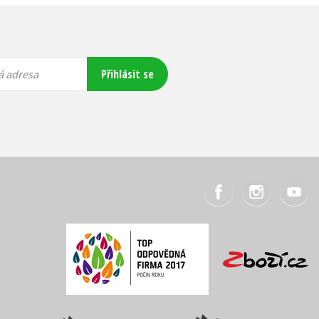
Přihlásit se
á adresa