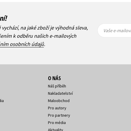
ní!
Vaše e-
Vaše e-
ě vychází, na jaké zboží je výhodná sleva,
mailová
mailová
Vaše e-mailov
adresa
adresa
ášením k odběru našich e-mailových
áním osobních údajů
.
O NÁS
Náš příběh
Nakladatelství
ia
Maloobchod
Pro autory
Pro partnery
Pro média
Aktuality