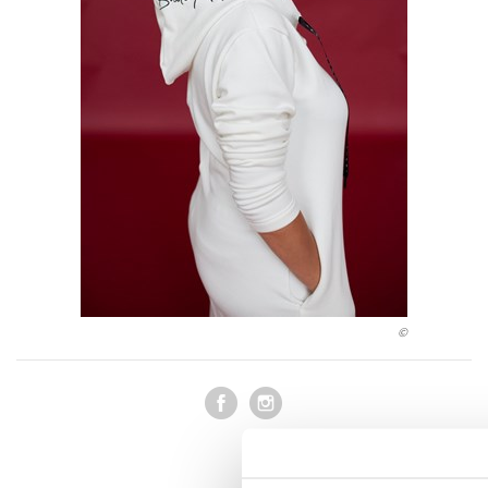
Auto - moto
Jazyky
Beletrie pro děti
Kalendáře
Beletrie pro dospělé
Kariéra a osobní rozvoj
Byznys a ekonomie
Komiks
V
©