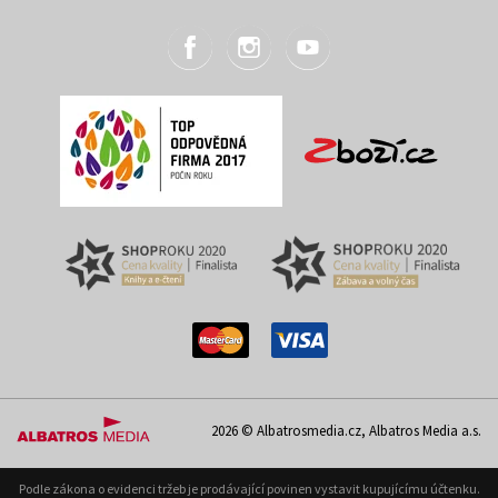
2026 © Albatrosmedia.cz, Albatros Media a.s.
Podle zákona o evidenci tržeb je prodávající povinen vystavit kupujícímu účtenku.