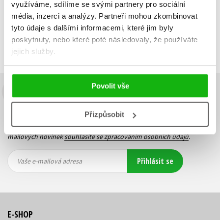
Zobraz záznamů
využíváme, sdílíme se svými partnery pro sociální
Předchozí
1
Další
média, inzerci a analýzy.
Partneři mohou zkombinovat
tyto údaje s dalšími informacemi, které jim byly
poskytnuty, nebo které poté následovaly, že používáte
jejich služby.
Povolit vše
Budete to vědět jako první!
Přizpůsobit
Zajímá Vás, jaký knižní hit právě vychází, na jaké zboží je výhodná
sleva, jaká běží soutěž o ceny? Přihlášením k odběru našich e-
mailových novinek
souhlasíte se zpracováním osobních údajů
.
Vaše e-
Vaše e-
Přihlásit se
mailová
mailová
Vaše e-mailová adresa
adresa
adresa
E-SHOP