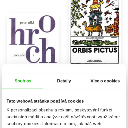
Hroch
Orbis pictus
Petr Nikl
Jan Amos Komenský
Souhlas
Detaily
Více o cookies
318 Kč
214 Kč
398 Kč
268 Kč
Do košíku
Do košíku
Tato webová stránka používá cookies
K personalizaci obsahu a reklam, poskytování funkcí
sociálních médií a analýze naší návštěvnosti využíváme
soubory cookies.
Informace o tom, jak náš web
Zobrazuji 1 až 4 z celkem 4 záznamů