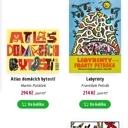
Young adult (SK)
Zahraniční literatura
Zdraví a životní styl
Všechny tituly
Atlas domácích bytostí
Labyrinty
Martin Poláček
František Petrák
294 Kč
214 Kč
368 Kč
268 Kč
Do košíku
Do košíku