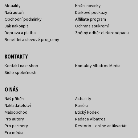
Aktuality
Knižní novinky
Naši autoři
Dárkové poukazy
Obchodní podmínky
Affiliate program
Jak nakoupit
Ochrana soukromí
Doprava a platba
Zpětný odběr elektroodpadu
Benefitní a slevové programy
KONTAKTY
Kontakt na e-shop
Kontakty Albatros Media
Sídlo společnosti
O NÁS
Náš příběh
Aktuality
Nakladatelství
Kariéra
Maloobchod
Etický kodex
Pro autory
Nadace Albatros
Pro partnery
Restorio – online antikvariát
Pro média