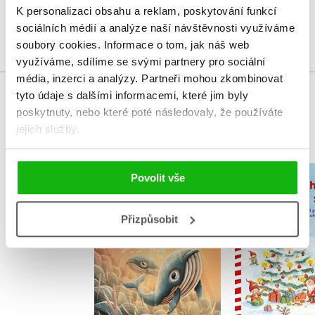
K personalizaci obsahu a reklam, poskytování funkcí
Přihlásit
sociálních médií a analýze naší návštěvnosti využíváme
soubory cookies.
Informace o tom, jak náš web
využíváme, sdílíme se svými partnery pro sociální
média, inzerci a analýzy.
Partneři mohou zkombinovat
tyto údaje s dalšími informacemi, které jim byly
MOHLO BY VÁS TAKÉ ZAJÍMAT
poskytnuty, nebo které poté následovaly, že používáte
jejich služby.
Gerda: Příběh moře
Povolit vše
Příběhy vá
a odvahy
skřít
Adrián Macho
Přizpůsobit
Ingrid U
Do košík
Do košíku