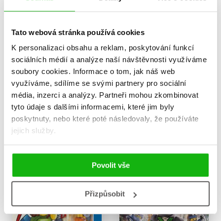
Tato webová stránka používá cookies
K personalizaci obsahu a reklam, poskytování funkcí
sociálních médií a analýze naší návštěvnosti využíváme
soubory cookies.
Informace o tom, jak náš web
LEGO® Batman Chaos v
LEGO® Batman Jsem
využíváme, sdílíme se svými partnery pro sociální
Gotham City!
Batman!
média, inzerci a analýzy.
Partneři mohou zkombinovat
Kolektiv
Kolektiv
tyto údaje s dalšími informacemi, které jim byly
60 Kč
159 Kč
199 Kč
199 Kč
poskytnuty, nebo které poté následovaly, že používáte
jejich služby.
Do košíku
Do košíku
Povolit vše
Přizpůsobit