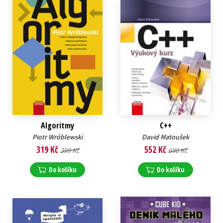
Algoritmy
C++
Piotr Wróblewski
David Matoušek
319 Kč
552 Kč
399 Kč
690 Kč
Do košíku
Do košíku