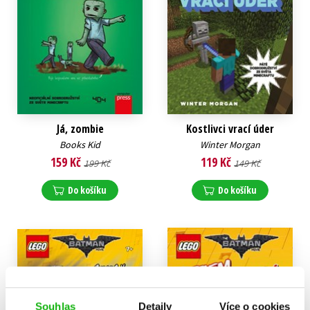
Já, zombie
Kostlivci vrací úder
Books Kid
Winter Morgan
159 Kč
119 Kč
199 Kč
149 Kč
Do košíku
Do košíku
Souhlas
Detaily
Více o cookies