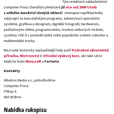
Tým redaktorů nakladatelství
Computer Press čtenářům představil
Young adult (SK)
Zahraniční literatura
již
více než 2000 titulů
Zdraví a životní styl
z velkého množství různých oblastí
. Jmenujme například knihy
zabývající se kancelářskými programy, administrací operačních
Všechny tituly
systémů, grafikou a designem, digitální fotografií, hardwarem,
počítačovými sítěmi, programováním, tvorbou webových stránek,
systémy CAD či v poslední době velmi populárním světem videoher a
multimediální tvorby.
Mezi naše historicky nejúspěšnější řady patří
Podrobná uživatelská
příručka
,
Mistrovství
či
Oficiální výukový kurz
, ale také série
titulů ke hrám
Minecraft
a
Fortnite
.
Kontakty
Albatros Media a.s., pobočka Brno
Computer Press
Příkop 4
602 00 Brno
Nabídka rukopisu