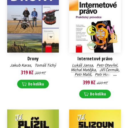
Drony
Internetové právo
Jakub Karas
,
Tomáš Tichý
Lukáš Jansa
,
Petr Otevřel
,
Michal Matějka
,
Jiří Čermák
,
319 Kč
399 Kč
Petr Mališ
,
Petr Hostaš
,
Ján Matejka
399 Kč
499 Kč
Do košíku
Do košíku