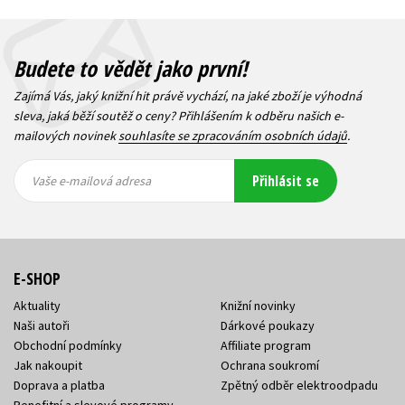
Budete to vědět jako první!
Zajímá Vás, jaký knižní hit právě vychází, na jaké zboží je výhodná
sleva, jaká běží soutěž o ceny? Přihlášením k odběru našich e-
mailových novinek
souhlasíte se zpracováním osobních údajů
.
Vaše e-
Vaše e-
Přihlásit se
mailová
mailová
Vaše e-mailová adresa
adresa
adresa
E-SHOP
Aktuality
Knižní novinky
Naši autoři
Dárkové poukazy
Obchodní podmínky
Affiliate program
Jak nakoupit
Ochrana soukromí
Doprava a platba
Zpětný odběr elektroodpadu
Benefitní a slevové programy