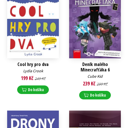
Cool hry pro dva
Deník malého
Minecrafťáka 6
Lydia Crook
Cube Kid
199 Kč
249 Kč
239 Kč
299 Kč
Do košíku
Do košíku