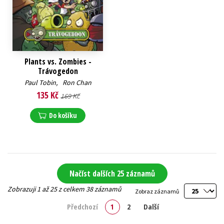
Plants vs. Zombies -
Trávogedon
Paul Tobin
,
Ron Chan
135 Kč
169 Kč
Do košíku
Načíst dalších 25 záznamů
Zobrazuji 1 až 25 z celkem 38 záznamů
Zobraz záznamů
Předchozí
1
2
Další