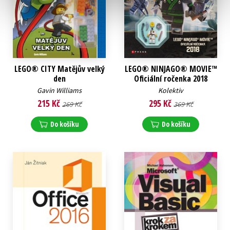
LEGO® CITY Matějův velký
LEGO® NINJAGO® MOVIE™
den
Oficiální ročenka 2018
Gavin Williams
Kolektiv
215 Kč
295 Kč
269 Kč
369 Kč
Do košíku
Do košíku