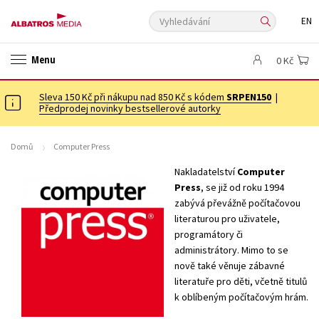
Vyhledávání
EN
ANGLICKÉ KNIHY -20 %
VÝPRODEJ -70 %
KNIHY S DÁRKEM
Menu
0 Kč
ASTERIX S DÁRKEM
🎁DÁRKOVÉ PUBLIKACE
✉️ DÁRKOVÉ POUKAZY
Sleva 150 Kč při nákupu nad 850 Kč s kódem
Auto - moto
Beletrie pro děti
SRPEN150
|
Předprodej novinky bestsellerové autorky
Beletrie pro dospělé
Byznys a ekonomie
Cestování
Dárkové publikace
Dárkové zboží
Digitální fotografie
Domů
Computer Press
Esoterika a duchovní svět
Historie a military
Hobby
Jazyky
Nakladatelství
Computer
Press
, se již od roku 1994
Kalendáře
Kariéra a osobní rozvoj
Komiks
Křížovky
zabývá převážně počítačovou
Kuchařky
New Adult
Ostatní
Počítače
Poezie
literaturou pro uživatele,
programátory či
Populárně - naučná pro dospělé
Populárně - naučné pro děti
administrátory. Mimo to se
nově také věnuje zábavné
Předškoláci
Příroda a zahrada
Přírodní vědy
literatuře pro děti, včetně titulů
Společnost, politika
Technika a věda
Učebnice
k oblíbeným počítačovým hrám.
Umění a kultura
Výchova a pedagogika
Young adult