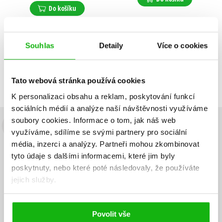
Do košíku
Souhlas
Detaily
Více o cookies
Zobrazuji 1 až 2 z celkem 2 záznamů
Zobraz záznamů
Předchozí
1
Další
Tato webová stránka používá cookies
K personalizaci obsahu a reklam, poskytování funkcí
sociálních médií a analýze naší návštěvnosti využíváme
soubory cookies.
Informace o tom, jak náš web
Budete to vědět jako první!
využíváme, sdílíme se svými partnery pro sociální
média, inzerci a analýzy.
Partneři mohou zkombinovat
Zajímá Vás, jaký knižní hit právě vychází, na jaké zboží je výhodná
tyto údaje s dalšími informacemi, které jim byly
sleva, jaká běží soutěž o ceny? Přihlášením k odběru našich e-
poskytnuty, nebo které poté následovaly, že používáte
mailových novinek
souhlasíte se zpracováním osobních údajů
.
jejich služby.
Vaše e-
Vaše e-
Přihlásit se
mailová
mailová
Vaše e-mailová adresa
adresa
adresa
Povolit vše