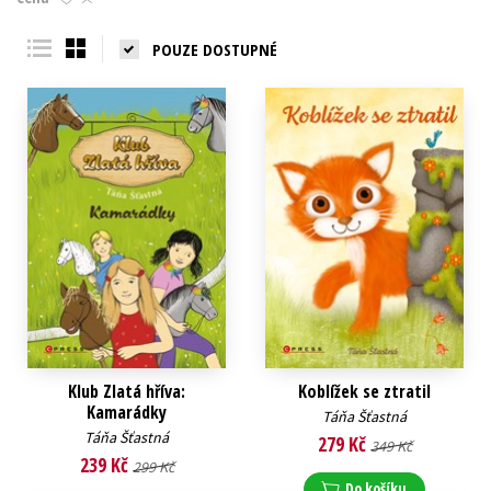
Young adult (SK)
Zahraniční literatura
Zdraví a životní styl
POUZE DOSTUPNÉ
Všechny tituly
Klub Zlatá hříva:
Koblížek se ztratil
Kamarádky
Táňa Šťastná
Táňa Šťastná
279 Kč
349 Kč
239 Kč
299 Kč
Do košíku