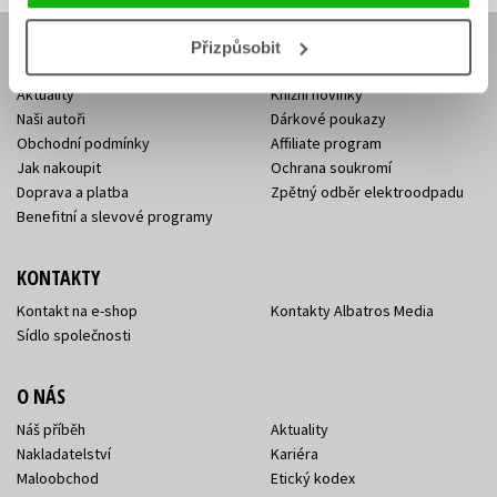
Přizpůsobit
E-SHOP
Aktuality
Knižní novinky
Naši autoři
Dárkové poukazy
Obchodní podmínky
Affiliate program
Jak nakoupit
Ochrana soukromí
Doprava a platba
Zpětný odběr elektroodpadu
Benefitní a slevové programy
KONTAKTY
Kontakt na e-shop
Kontakty Albatros Media
Sídlo společnosti
O NÁS
Náš příběh
Aktuality
Nakladatelství
Kariéra
Maloobchod
Etický kodex