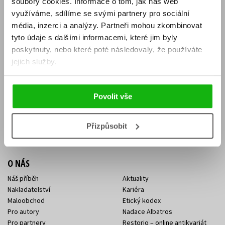
soubory cookies.
Informace o tom, jak náš web
E-SHOP
využíváme, sdílíme se svými partnery pro sociální
média, inzerci a analýzy.
Partneři mohou zkombinovat
Aktuality
Knižní novinky
tyto údaje s dalšími informacemi, které jim byly
Naši autoři
Dárkové poukazy
Obchodní podmínky
Affiliate program
poskytnuty, nebo které poté následovaly, že používáte
Jak nakoupit
Ochrana soukromí
jejich služby.
Doprava a platba
Zpětný odběr elektroodpadu
Benefitní a slevové programy
Povolit vše
KONTAKTY
Kontakt na e-shop
Kontakty Albatros Media
Přizpůsobit
Sídlo společnosti
O NÁS
Náš příběh
Aktuality
Nakladatelství
Kariéra
Maloobchod
Etický kodex
Pro autory
Nadace Albatros
Pro partnery
Restorio – online antikvariát