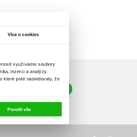
Více o cookies
ěvnosti využíváme soubory
ia, inzerci a analýzy.
o které poté následovaly, že
Přihlásit se
á adresa
Povolit vše