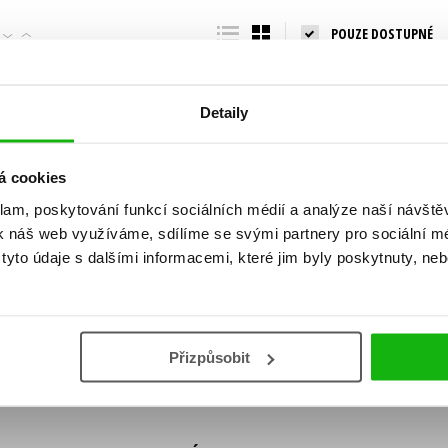
Populárně - naučná pro dospělé
POUZE DOSTUPNÉ
Young adult (SK)
Populárně - naučné pro děti
Zahraniční literatura
Předškoláci
Zdraví a životní styl
Detaily
Příroda a zahrada
á cookies
klam, poskytování funkcí sociálních médií a analýze naší návšt
šechny tituly
k náš web využíváme, sdílíme se svými partnery pro sociální méd
ní!
yto údaje s dalšími informacemi, které jim byly poskytnuty, neb
Vaše e-
Vaše e-
ě vychází, na jaké zboží je výhodná sleva,
mailová
mailová
Vaše e-mailov
adresa
adresa
ášením k odběru našich e-mailových
áním osobních údajů
.
Přizpůsobit