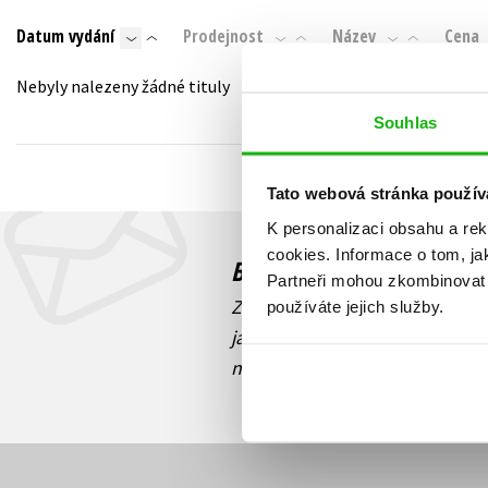
Auto - moto
Datum vydání
Prodejnost
Název
Cena
Jazyky
Beletrie pro děti
Kalendáře
Nebyly nalezeny žádné tituly
Beletrie pro dospělé
Kariéra a osobní rozvoj
Souhlas
Byznys a ekonomie
Komiks
Tato webová stránka použív
K personalizaci obsahu a re
V
cookies.
Informace o tom, ja
Budete to vědět jako prv
Partneři mohou zkombinovat t
Zajímá Vás, jaký knižní hit práv
používáte jejich služby.
jaká běží soutěž o ceny? Přihl
novinek
souhlasíte se zpracov