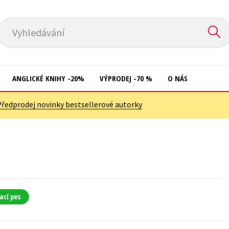
Vyhledávání
ANGLICKÉ KNIHY -20%
VÝPRODEJ -70 %
O NÁS
Předprodej novinky bestsellerové autorky
Přírodní vědy
Křížovky
Společnost, politika
Kuchařky
Technika a věda
New Adult
Učebnice
Ostatní
Umění a kultura
Počítače
ací pes
Výchova a pedagogika
Poezie
Young adult