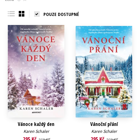
Young adult (SK)
Zahraniční literatura
Zdraví a životní styl
POUZE DOSTUPNÉ
Všechny tituly
Vánoce každý den
Vánoční přání
Karen Schaler
Karen Schaler
295 Kč
295 Kč
369 Kč
369 Kč