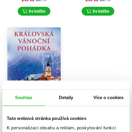
Do košíku
Do košíku
Souhlas
Detaily
Více o cookies
Tato webová stránka používá cookies
Královská vánoční pohádka
Karen Schaler
K personalizaci obsahu a reklam, poskytování funkcí