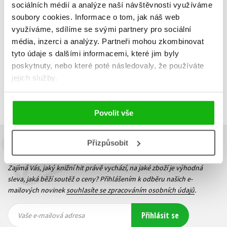
114 Kč
379 Kč
sociálních médií a analýze naší návštěvnosti využíváme
soubory cookies.
Informace o tom, jak náš web
Do košíku
využíváme, sdílíme se svými partnery pro sociální
média, inzerci a analýzy.
Partneři mohou zkombinovat
tyto údaje s dalšími informacemi, které jim byly
poskytnuty, nebo které poté následovaly, že používáte
jejich služby.
Zobrazuji 1 až 3 z celkem 3 záznamů
Zobraz záznamů
Předchozí
1
Další
Povolit vše
Přizpůsobit
Budete to vědět jako první!
Zajímá Vás, jaký knižní hit právě vychází, na jaké zboží je výhodná
sleva, jaká běží soutěž o ceny? Přihlášením k odběru našich e-
mailových novinek
souhlasíte se zpracováním osobních údajů
.
Vaše e-
Vaše e-
Přihlásit se
mailová
mailová
Vaše e-mailová adresa
adresa
adresa