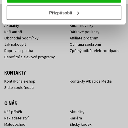
Přizpůsobit
E-SHOP
Aktuality
Knižní novinky
Naši autoři
Dárkové poukazy
Obchodní podmínky
Affiliate program
Jak nakoupit
Ochrana soukromí
Doprava a platba
Zpětný odběr elektroodpadu
Benefitní a slevové programy
KONTAKTY
Kontakt na e-shop
Kontakty Albatros Media
Sídlo společnosti
O NÁS
Náš příběh
Aktuality
Nakladatelství
Kariéra
Maloobchod
Etický kodex