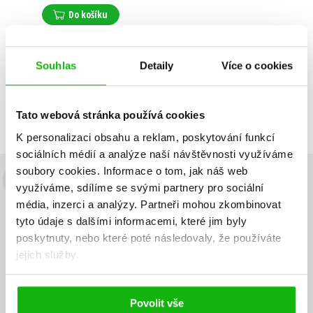
Do košíku
Souhlas
Detaily
Více o cookies
Zobrazuji 1 až 1 z celkem 1 záznamů
Zobraz záznamů
Předchozí
1
Další
Tato webová stránka používá cookies
K personalizaci obsahu a reklam, poskytování funkcí
sociálních médií a analýze naší návštěvnosti využíváme
soubory cookies.
Informace o tom, jak náš web
Budete to vědět jako první!
využíváme, sdílíme se svými partnery pro sociální
média, inzerci a analýzy.
Partneři mohou zkombinovat
Zajímá Vás, jaký knižní hit právě vychází, na jaké zboží je výhodná
tyto údaje s dalšími informacemi, které jim byly
sleva, jaká běží soutěž o ceny? Přihlášením k odběru našich e-
poskytnuty, nebo které poté následovaly, že používáte
mailových novinek
souhlasíte se zpracováním osobních údajů
.
jejich služby.
Vaše e-
Vaše e-
Přihlásit se
mailová
mailová
Vaše e-mailová adresa
adresa
adresa
Povolit vše