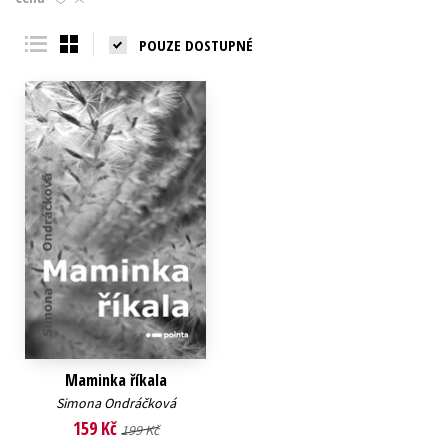
Young adult (SK)
Zahraniční literatura
Zdraví a životní styl
POUZE DOSTUPNÉ
Všechny tituly
Maminka říkala
Simona Ondráčková
159 Kč
199 Kč