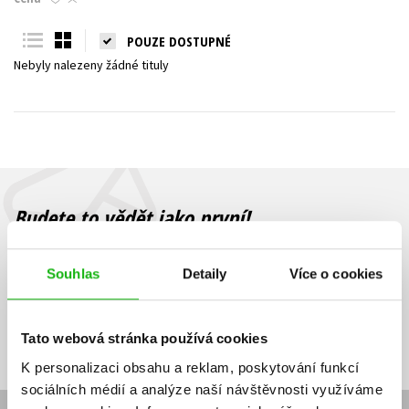
Young adult (SK)
Zahraniční literatura
Zdraví a životní styl
POUZE DOSTUPNÉ
Nebyly nalezeny žádné tituly
Všechny tituly
Budete to vědět jako první!
Zajímá Vás, jaký knižní hit právě vychází, na jaké zboží je výhodná
sleva, jaká běží soutěž o ceny? Přihlášením k odběru našich e-
Souhlas
Detaily
Více o cookies
mailových novinek
souhlasíte se zpracováním osobních údajů
.
Vaše e-
Vaše e-
Přihlásit se
mailová
mailová
Vaše e-mailová adresa
Tato webová stránka používá cookies
adresa
adresa
K personalizaci obsahu a reklam, poskytování funkcí
sociálních médií a analýze naší návštěvnosti využíváme