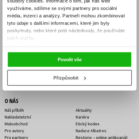
soubory cookies.
Informace o tom, jak náš web
E-SHOP
využíváme, sdílíme se svými partnery pro sociální
média, inzerci a analýzy.
Partneři mohou zkombinovat
Aktuality
Knižní novinky
tyto údaje s dalšími informacemi, které jim byly
Naši autoři
Dárkové poukazy
Obchodní podmínky
Affiliate program
poskytnuty, nebo které poté následovaly, že používáte
Jak nakoupit
Ochrana soukromí
jejich služby.
Doprava a platba
Zpětný odběr elektroodpadu
Benefitní a slevové programy
Povolit vše
KONTAKTY
Kontakt na e-shop
Kontakty Albatros Media
Přizpůsobit
Sídlo společnosti
O NÁS
Náš příběh
Aktuality
Nakladatelství
Kariéra
Maloobchod
Etický kodex
Pro autory
Nadace Albatros
Pro partnery
Restorio – online antikvariát